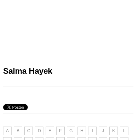
Salma Hayek
A
B
C
D
E
F
G
H
I
J
K
L