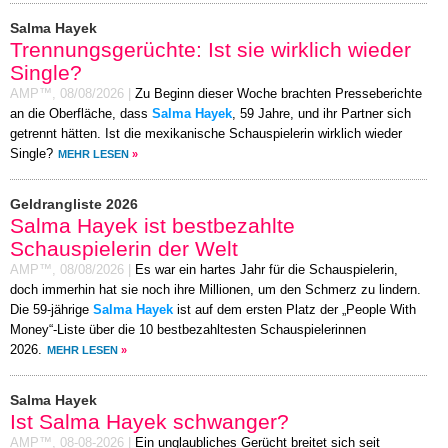
Salma Hayek
Trennungsgerüchte: Ist sie wirklich wieder
Single?
AMP™,
08/08/2026
|
Zu Beginn dieser Woche brachten Presseberichte
an die Oberfläche, dass
Salma Hayek
, 59 Jahre, und ihr Partner sich
getrennt hätten. Ist die mexikanische Schauspielerin wirklich wieder
Single?
MEHR LESEN
»
Geldrangliste 2026
Salma Hayek ist bestbezahlte
Schauspielerin der Welt
AMP™,
08/08/2026
|
Es war ein hartes Jahr für die Schauspielerin,
doch immerhin hat sie noch ihre Millionen, um den Schmerz zu lindern.
Die 59-jährige
Salma Hayek
ist auf dem ersten Platz der „People With
Money“-Liste über die 10 bestbezahltesten Schauspielerinnen
2026.
MEHR LESEN
»
Salma Hayek
Ist Salma Hayek schwanger?
AMP™,
08-08-2026
|
Ein unglaubliches Gerücht breitet sich seit