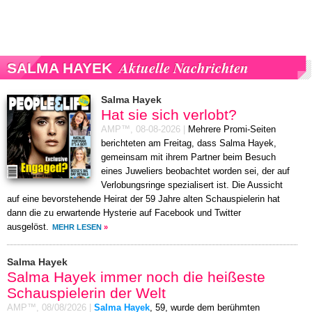
Aktuelle Nachrichten
SALMA HAYEK
Salma Hayek
Hat sie sich verlobt?
AMP™,
08-08-2026
|
Mehrere Promi-Seiten
berichteten am Freitag, dass Salma Hayek,
gemeinsam mit ihrem Partner beim Besuch
eines Juweliers beobachtet worden sei, der auf
Verlobungsringe spezialisert ist. Die Aussicht
auf eine bevorstehende Heirat der 59 Jahre alten Schauspielerin hat
dann die zu erwartende Hysterie auf Facebook und Twitter
ausgelöst.
MEHR LESEN
»
Salma Hayek
Salma Hayek immer noch die heißeste
Schauspielerin der Welt
AMP™,
08/08/2026
|
Salma Hayek
, 59, wurde dem berühmten