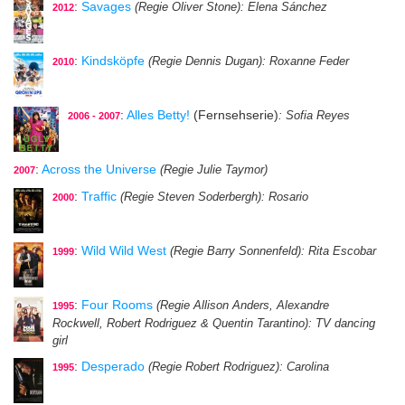
:
Savages
(Regie Oliver Stone)
: Elena Sánchez
2012
:
Kindsköpfe
(Regie Dennis Dugan)
: Roxanne Feder
2010
:
Alles Betty!
(Fernsehserie)
: Sofia Reyes
2006 - 2007
:
Across the Universe
(Regie Julie Taymor)
2007
:
Traffic
(Regie Steven Soderbergh)
: Rosario
2000
:
Wild Wild West
(Regie Barry Sonnenfeld)
: Rita Escobar
1999
:
Four Rooms
(Regie Allison Anders, Alexandre
1995
Rockwell, Robert Rodriguez & Quentin Tarantino)
: TV dancing
girl
:
Desperado
(Regie Robert Rodriguez)
: Carolina
1995