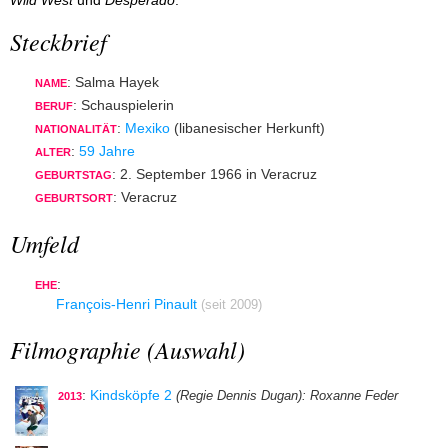
Wild West
und
Desperado
.
Steckbrief
: Salma Hayek
NAME
: Schauspielerin
BERUF
:
Mexiko
(libanesischer Herkunft)
NATIONALITÄT
:
59 Jahre
ALTER
: 2. September 1966 in Veracruz
GEBURTSTAG
: Veracruz
GEBURTSORT
Umfeld
:
EHE
François-Henri Pinault
(seit 2009)
Filmographie (Auswahl)
:
Kindsköpfe 2
(Regie Dennis Dugan)
: Roxanne Feder
2013