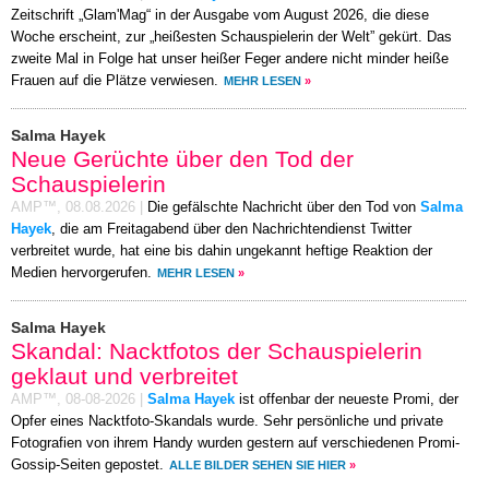
Zeitschrift „Glam'Mag“ in der Ausgabe vom August 2026, die diese
Woche erscheint, zur „heißesten Schauspielerin der Welt” gekürt. Das
zweite Mal in Folge hat unser heißer Feger andere nicht minder heiße
Frauen auf die Plätze verwiesen.
MEHR LESEN
»
Salma Hayek
Neue Gerüchte über den Tod der
Schauspielerin
AMP™,
08.08.2026
|
Die gefälschte Nachricht über den Tod von
Salma
Hayek
, die am Freitagabend über den Nachrichtendienst Twitter
verbreitet wurde, hat eine bis dahin ungekannt heftige Reaktion der
Medien hervorgerufen.
MEHR LESEN
»
Salma Hayek
Skandal: Nacktfotos der Schauspielerin
geklaut und verbreitet
AMP™,
08-08-2026
|
Salma Hayek
ist offenbar der neueste Promi, der
Opfer eines Nacktfoto-Skandals wurde. Sehr persönliche und private
Fotografien von ihrem Handy wurden gestern auf verschiedenen Promi-
Gossip-Seiten gepostet.
ALLE BILDER SEHEN SIE HIER
»