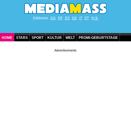
Editionen
EN
FR
ES
DE
IT
PT
中文
HOME
STARS
SPORT
KULTUR
WELT
PROMI-GEBURTSTAGE