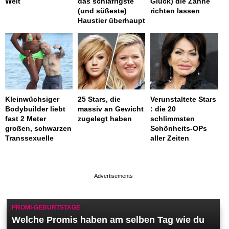
Welt
das schläfrigste
Glück) die Zähne
(und süßeste)
richten lassen
Haustier überhaupt
Kleinwüchsiger
25 Stars, die
Verunstaltete Stars
Bodybuilder liebt
massiv an Gewicht
: die 20
fast 2 Meter
zugelegt haben
schlimmsten
großen, schwarzen
Schönheits-OPs
Transsexuelle
aller Zeiten
page served in 0.003s (0,4)
PROMI-GEBURTSTAGE
Welche Promis haben am selben Tag wie du