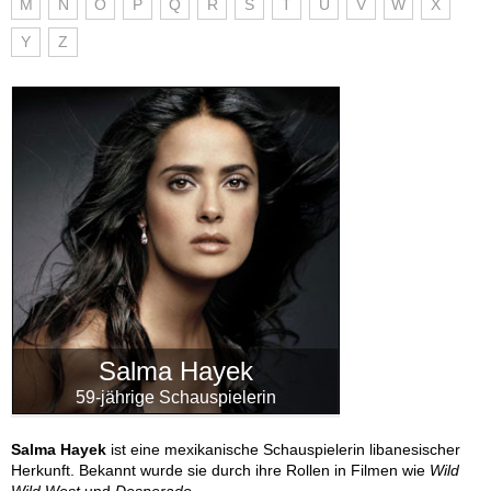
M
N
O
P
Q
R
S
T
U
V
W
X
Y
Z
Salma Hayek
59-jährige Schauspielerin
Salma Hayek
ist eine mexikanische Schauspielerin libanesischer
Herkunft. Bekannt wurde sie durch ihre Rollen in Filmen wie
Wild