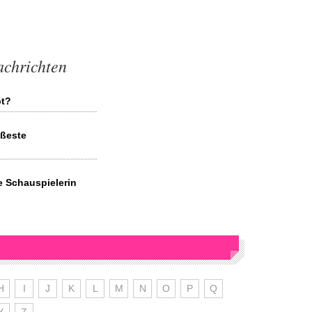
achrichten
bt?
ißeste
e Schauspielerin
H
I
J
K
L
M
N
O
P
Q