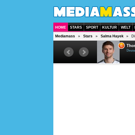
HOME
STARS
SPORT
KULTUR
WELT
Mediamass
Stars
Salma Hayek
Di
5
6
Till Lindemann
Tho
Deutscher Sänger, Songwriter,
Deuts
Schauspieler und Dichter