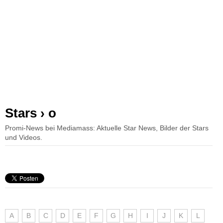
Stars › o
Promi-News bei Mediamass: Aktuelle Star News, Bilder der Stars
und Videos.
A
B
C
D
E
F
G
H
I
J
K
L