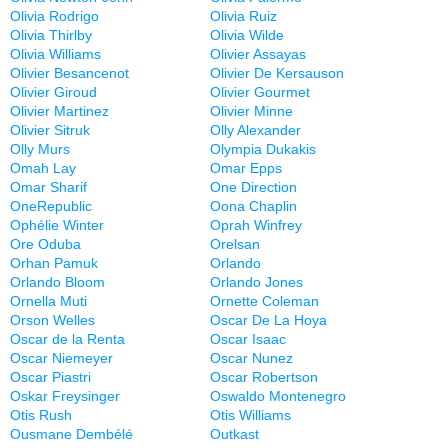
Olivia Rodrigo
Olivia Ruiz
Olivia Thirlby
Olivia Wilde
Olivia Williams
Olivier Assayas
Olivier Besancenot
Olivier De Kersauson
Olivier Giroud
Olivier Gourmet
Olivier Martinez
Olivier Minne
Olivier Sitruk
Olly Alexander
Olly Murs
Olympia Dukakis
Omah Lay
Omar Epps
Omar Sharif
One Direction
OneRepublic
Oona Chaplin
Ophélie Winter
Oprah Winfrey
Ore Oduba
Orelsan
Orhan Pamuk
Orlando
Orlando Bloom
Orlando Jones
Ornella Muti
Ornette Coleman
Orson Welles
Oscar De La Hoya
Oscar de la Renta
Oscar Isaac
Oscar Niemeyer
Oscar Nunez
Oscar Piastri
Oscar Robertson
Oskar Freysinger
Oswaldo Montenegro
Otis Rush
Otis Williams
Ousmane Dembélé
Outkast