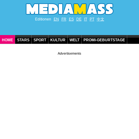
Editionen
EN
FR
ES
DE
IT
PT
中文
HOME
STARS
SPORT
KULTUR
WELT
PROMI-GEBURTSTAGE