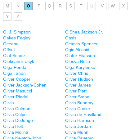
M
N
O
P
Q
R
S
T
U
V
W
X
Y
Z
O. J. Simpson
O'Shea Jackson Jr.
Oakes Fegley
Oasis
Oceana
Octavia Spencer
Offset
Ogie Alcasid
Olaf Scholz
Olafur Eliasson
Oleksandr Usyk
Olesya Rulin
Olga Fonda
Olga Kurylenko
Olga Tañón
Oliver Chris
Oliver Cooper
Oliver Hudson
Oliver Jackson-Cohen
Oliver James
Oliver Masucci
Oliver Platt
Oliver Riedel
Oliver Stone
Olivia
Olivia Bonamy
Olivia Colman
Olivia Cooke
Olivia Culpo
Olivia de Havilland
Olivia DeJonge
Olivia Harrison
Olivia Holt
Olivia Jordan
Olivia Molina
Olivia Munn
Olivia Newton-John
Olivia Palermo