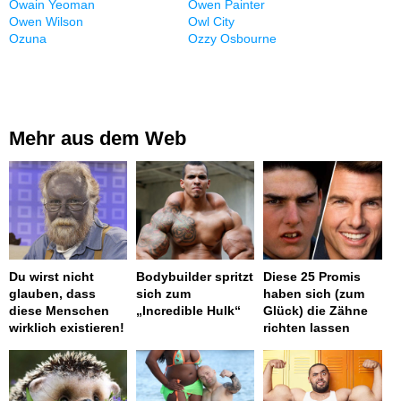
Owain Yeoman
Owen Painter
Owen Wilson
Owl City
Ozuna
Ozzy Osbourne
Mehr aus dem Web
Du wirst nicht
Bodybuilder spritzt
Diese 25 Promis
glauben, dass
sich zum
haben sich (zum
diese Menschen
„Incredible Hulk“
Glück) die Zähne
wirklich existieren!
richten lassen