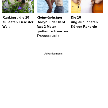
Ranking : die 20
Kleinwüchsiger
Die 10
süßesten Tiere der
Bodybuilder liebt
unglaublichsten
Welt
fast 2 Meter
Körper-Rekorde
großen, schwarzen
Transsexuelle
page served in 0.002s (0,4)