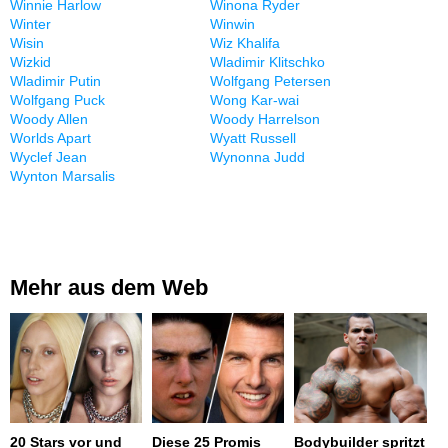
Winnie Harlow
Winona Ryder
Winter
Winwin
Wisin
Wiz Khalifa
Wizkid
Wladimir Klitschko
Wladimir Putin
Wolfgang Petersen
Wolfgang Puck
Wong Kar-wai
Woody Allen
Woody Harrelson
Worlds Apart
Wyatt Russell
Wyclef Jean
Wynonna Judd
Wynton Marsalis
Mehr aus dem Web
20 Stars vor und
Diese 25 Promis
Bodybuilder spritzt