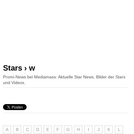
Stars › w
Promi-News bei Mediamass: Aktuelle Star News, Bilder der Stars
und Videos.
A
B
C
D
E
F
G
H
I
J
K
L