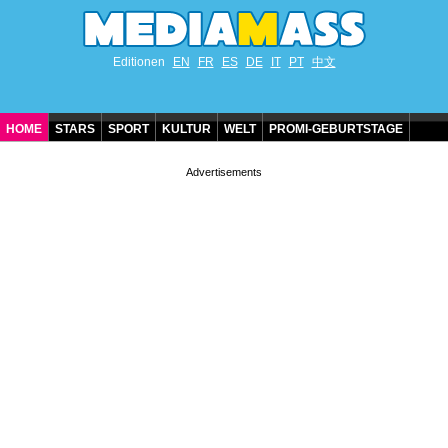
Editionen
EN
FR
ES
DE
IT
PT
中文
HOME
STARS
SPORT
KULTUR
WELT
PROMI-GEBURTSTAGE