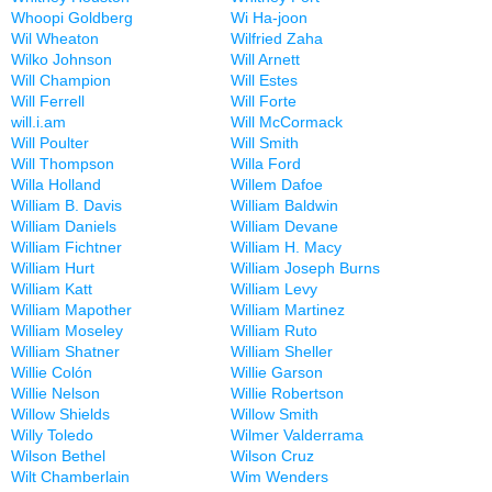
Whoopi Goldberg
Wi Ha-joon
Wil Wheaton
Wilfried Zaha
Wilko Johnson
Will Arnett
Will Champion
Will Estes
Will Ferrell
Will Forte
will.i.am
Will McCormack
Will Poulter
Will Smith
Will Thompson
Willa Ford
Willa Holland
Willem Dafoe
William B. Davis
William Baldwin
William Daniels
William Devane
William Fichtner
William H. Macy
William Hurt
William Joseph Burns
William Katt
William Levy
William Mapother
William Martinez
William Moseley
William Ruto
William Shatner
William Sheller
Willie Colón
Willie Garson
Willie Nelson
Willie Robertson
Willow Shields
Willow Smith
Willy Toledo
Wilmer Valderrama
Wilson Bethel
Wilson Cruz
Wilt Chamberlain
Wim Wenders