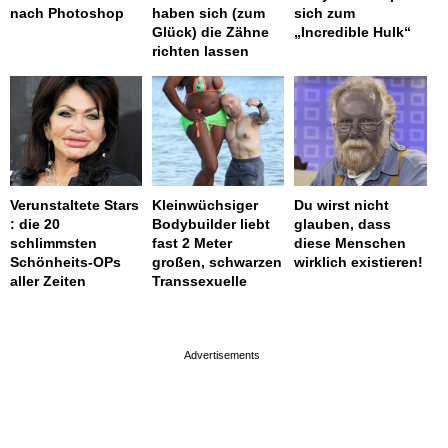
nach Photoshop
haben sich (zum
sich zum
Glück) die Zähne
„Incredible Hulk“
richten lassen
Verunstaltete Stars
Kleinwüchsiger
Du wirst nicht
: die 20
Bodybuilder liebt
glauben, dass
schlimmsten
fast 2 Meter
diese Menschen
Schönheits-OPs
großen, schwarzen
wirklich existieren!
aller Zeiten
Transsexuelle
page served in 0s (0,4)