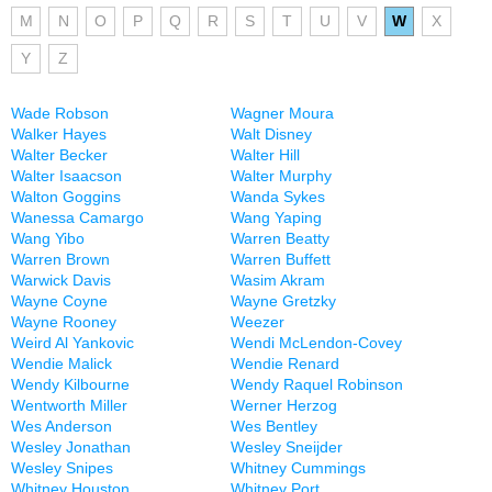
M
N
O
P
Q
R
S
T
U
V
W
X
Y
Z
Wade Robson
Wagner Moura
Walker Hayes
Walt Disney
Walter Becker
Walter Hill
Walter Isaacson
Walter Murphy
Walton Goggins
Wanda Sykes
Wanessa Camargo
Wang Yaping
Wang Yibo
Warren Beatty
Warren Brown
Warren Buffett
Warwick Davis
Wasim Akram
Wayne Coyne
Wayne Gretzky
Wayne Rooney
Weezer
Weird Al Yankovic
Wendi McLendon-Covey
Wendie Malick
Wendie Renard
Wendy Kilbourne
Wendy Raquel Robinson
Wentworth Miller
Werner Herzog
Wes Anderson
Wes Bentley
Wesley Jonathan
Wesley Sneijder
Wesley Snipes
Whitney Cummings
Whitney Houston
Whitney Port