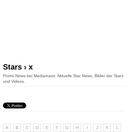
Stars › x
Promi-News bei Mediamass: Aktuelle Star News, Bilder der Stars
und Videos.
A
B
C
D
E
F
G
H
I
J
K
L