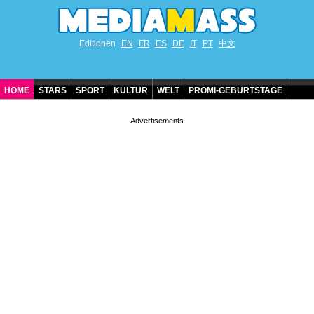
Editionen
EN
FR
ES
DE
IT
PT
中文
HOME
STARS
SPORT
KULTUR
WELT
PROMI-GEBURTSTAGE