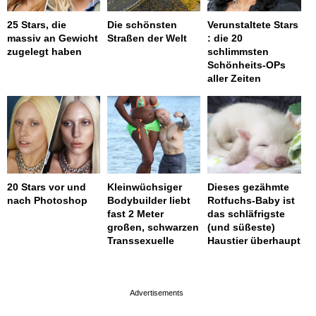
25 Stars, die
Die schönsten
Verunstaltete Stars
massiv an Gewicht
Straßen der Welt
: die 20
zugelegt haben
schlimmsten
Schönheits-OPs
aller Zeiten
20 Stars vor und
Kleinwüchsiger
Dieses gezähmte
nach Photoshop
Bodybuilder liebt
Rotfuchs-Baby ist
fast 2 Meter
das schläfrigste
großen, schwarzen
(und süßeste)
Transsexuelle
Haustier überhaupt
page served in 0.003s (0,4)