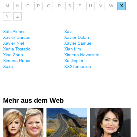
M
N
O
P
Q
R
S
T
U
V
W
X
Y
Z
Xabi Alonso
Xavi
Xavier Darcos
Xavier Dolan
Xavier Niel
Xavier Samuel
Xenia Tostado
Xian Lim
Xiao Zhan
Ximena Navarrete
Ximena Rubio
Xu Jinglei
Xuxa
XXXTentacion
Mehr aus dem Web