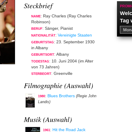
Steckbrief
PROMI
Welc
: Ray Charles (Ray Charles
NAME
Tag 
Robinson)
: Sänger, Pianist
BERUF
:
Vereinigte Staaten
NATIONALITÄT
: 23. September 1930
GEBURTSTAG
in Albany
: Albany
GEBURTSORT
: 10. Juni 2004 (im Alter
TODESTAG
von 73 Jahren)
: Greenville
STERBEORT
Filmographie (Auswahl)
:
Blues Brothers
(Regie John
1980
Landis)
Musik (Auswahl)
:
Hit the Road Jack
1961