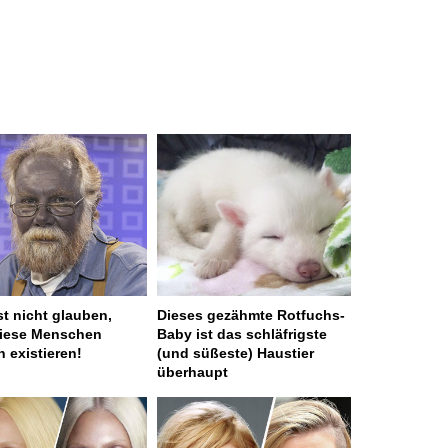
st nicht glauben,
Dieses gezähmte Rotfuchs-
diese Menschen
Baby ist das schläfrigste
h existieren!
(und süßeste) Haustier
überhaupt