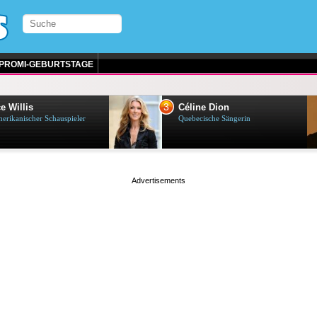
PROMI-GEBURTSTAGE
3
e Willis
Céline Dion
erikanischer Schauspieler
Quebecische Sängerin
page served in 0.001s (0,4)