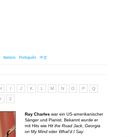
Italiano
Português
中文
H
I
J
K
L
M
N
O
P
Q
Y
Z
Ray Charles
war ein US-amerikanischer
Sänger und Pianist. Bekannt wurde er
mit Hits wie
Hit the Road Jack
,
Georgia
on My Mind
oder
What'd I Say
.