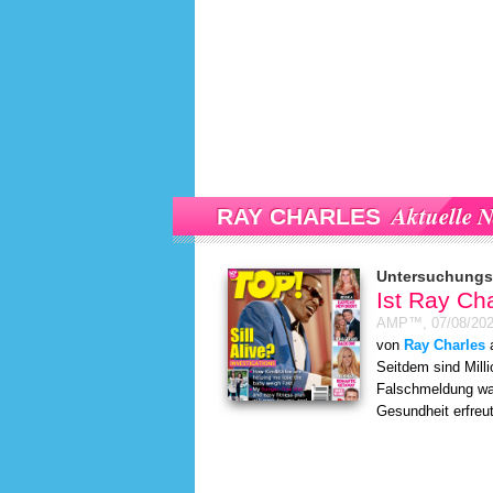
Aktuelle N
RAY CHARLES
Untersuchungs
Ist Ray Ch
AMP™,
07/08/20
von
Ray Charles
a
Seitdem sind Milli
Falschmeldung war
Gesundheit erfreut