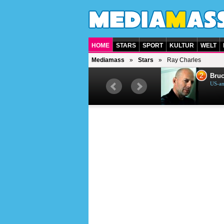
HOME
STARS
SPORT
KULTUR
WELT
Mediamass
Stars
Ray Charles
1
2
Helene Fischer
Bruc
Deutsche Sängerin
US-am