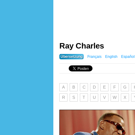
Ray Charles
Übersetzung
Français
English
Español
A
B
C
D
E
F
G
R
S
T
U
V
W
X