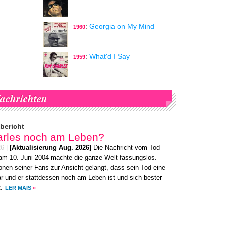
:
Georgia on My Mind
1960
:
What'd I Say
1959
achrichten
bericht
arles noch am Leben?
26
|
[Aktualisierung Aug. 2026]
Die Nachricht vom Tod
m 10. Juni 2004 machte die ganze Welt fassungslos.
onen seiner Fans zur Ansicht gelangt, dass sein Tod eine
 und er stattdessen noch am Leben ist und sich bester
.
LER MAIS
»