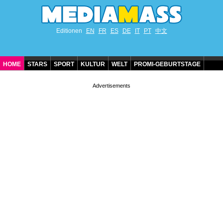
Editionen
EN
FR
ES
DE
IT
PT
中文
HOME
STARS
SPORT
KULTUR
WELT
PROMI-GEBURTSTAGE