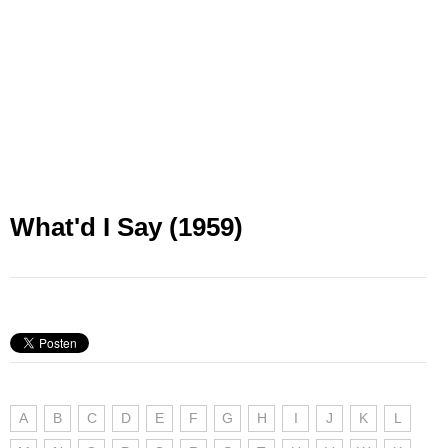
What'd I Say (1959)
A
B
C
D
E
F
G
H
I
J
K
L