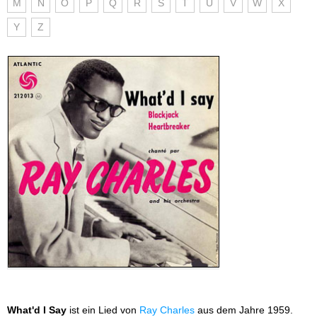
M
N
O
P
Q
R
S
T
U
V
W
X
Y
Z
What'd I Say
ist ein Lied von
Ray Charles
aus dem Jahre 1959.