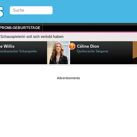
PROMI-GEBURTSTAGE
 Schauspielerin soll sich verlobt haben
3
e Willis
Céline Dion
erikanischer Schauspieler
Quebecische Sängerin
page served in 0.002s (0,4)