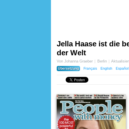
Jella Haase ist die 
der Welt
Von Johanna Graeber
Berlin
Aktualisie
Übersetzung
Français
English
Español