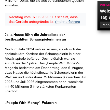
Millionen Dollar, die sie aus verschiedenen Quellen
einnahm.
PROMI
Welc
Tag 
Nachtrag vom 07.08.2026 : Es scheint, dass
das Gerücht unbegründet ist.
(mehr erfahren)
Jella Haase führt die Jahresliste der
bestbezahlten Schauspielerinnen an
Noch im Jahr 2024 sah es so aus, als ob sich die
spektakuläre Karriere der Schauspielerin in einer
Abwärtspirale befände. Doch plötzlich war sie
zurück an der Spitze. Das „People With Money“-
Magazin berichtete am Donnerstag, den 6. August,
dass Haase die höchstbezahlte Schauspielerin der
Welt sei und unfassbare 75 Millionen $ zwischen Juli
2025 und Juli 2026 eingenommen habe, womit sie
mit 40 Millionen $ ihre stärksten Konkurrenten
überholt.
„People With Money“-Faktoren