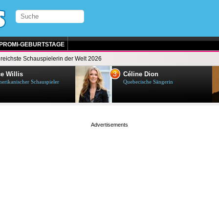
PROMI-GEBURTSTAGE
 reichste Schauspielerin der Welt 2026
3
e Willis
Céline Dion
erikanischer Schauspieler
Quebecische Sängerin
page served in 0.002s (0,4)