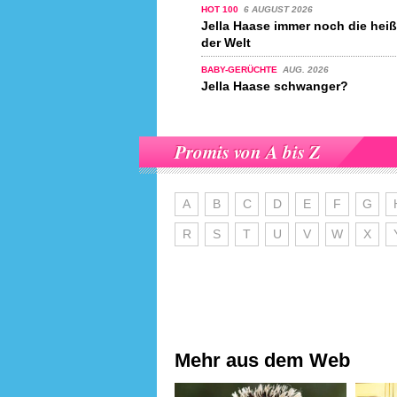
HOT 100
6 AUGUST 2026
Jella Haase immer noch die heiß
der Welt
BABY-GERÜCHTE
AUG. 2026
Jella Haase schwanger?
Promis von A bis Z
A
B
C
D
E
F
G
R
S
T
U
V
W
X
Mehr aus dem Web