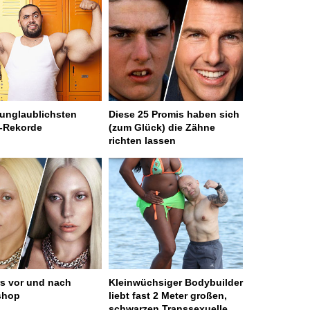
 unglaublichsten
Diese 25 Promis haben sich
-Rekorde
(zum Glück) die Zähne
richten lassen
rs vor und nach
Kleinwüchsiger Bodybuilder
shop
liebt fast 2 Meter großen,
schwarzen Transsexuelle