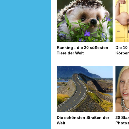
Ranking : die 20 süßesten
Die 10
Tiere der Welt
Körper
Die schönsten Straßen der
20 Sta
Welt
Photo