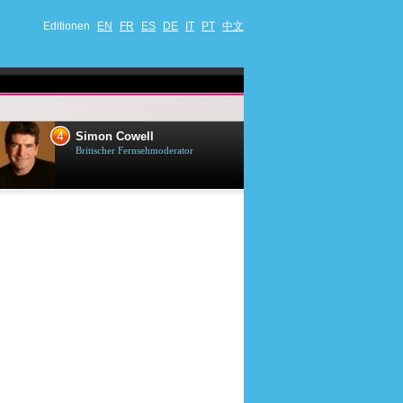
Editionen
EN
FR
ES
DE
IT
PT
中文
4
5
Simon Cowell
Till Lindema
Britischer Fernsehmoderator
Deutscher Sänger,
Schauspieler und 