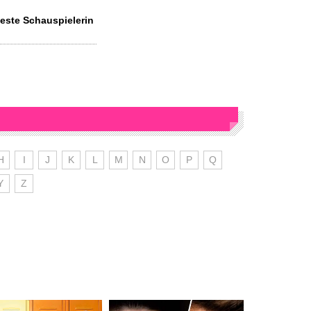
este Schauspielerin
H
I
J
K
L
M
N
O
P
Q
Y
Z