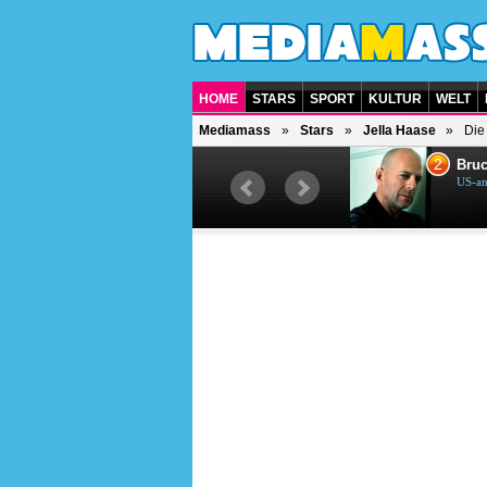
HOME
STARS
SPORT
KULTUR
WELT
Mediamass
Stars
Jella Haase
Die
1
2
Helene Fischer
Bruc
Deutsche Sängerin
US-am