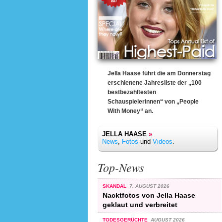
Jella Haase führt die am Donnerstag
erschienene Jahresliste der „100
bestbezahltesten
Schauspielerinnen“ von „People
With Money“ an.
JELLA HAASE
»
News
,
Fotos
und
Videos
.
Top-News
SKANDAL
7. AUGUST 2026
Nacktfotos von Jella Haase
geklaut und verbreitet
TODESGERÜCHTE
AUGUST 2026