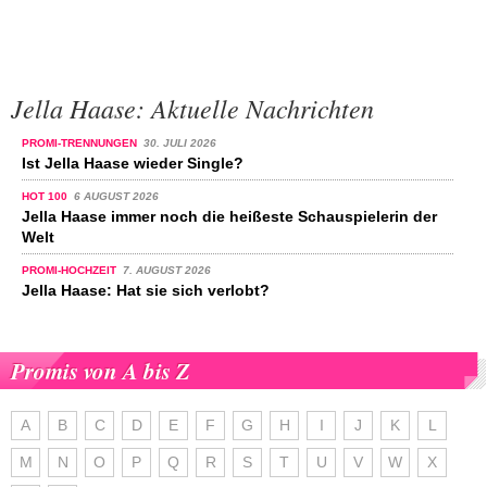
Jella Haase: Aktuelle Nachrichten
PROMI-TRENNUNGEN
30. JULI 2026
Ist Jella Haase wieder Single?
HOT 100
6 AUGUST 2026
Jella Haase immer noch die heißeste Schauspielerin der
Welt
PROMI-HOCHZEIT
7. AUGUST 2026
Jella Haase: Hat sie sich verlobt?
Promis von A bis Z
A
B
C
D
E
F
G
H
I
J
K
L
M
N
O
P
Q
R
S
T
U
V
W
X