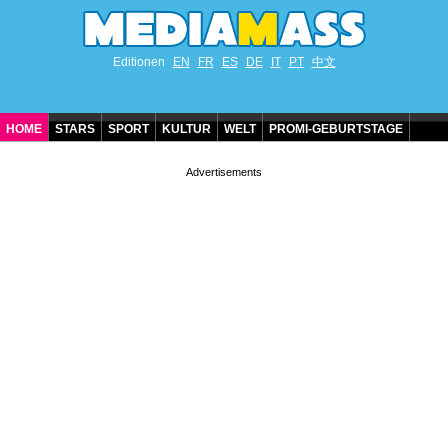
Editionen
EN
FR
ES
DE
IT
PT
中文
HOME
STARS
SPORT
KULTUR
WELT
PROMI-GEBURTSTAGE