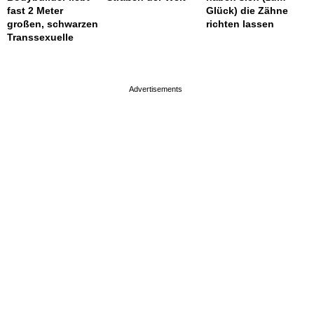
fast 2 Meter
Glück) die Zähne
großen, schwarzen
richten lassen
Transsexuelle
page served in 0.001s (0,4)