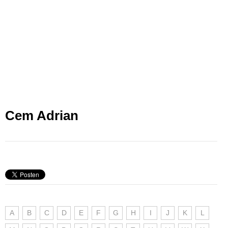
Cem Adrian
A
B
C
D
E
F
G
H
I
J
K
L