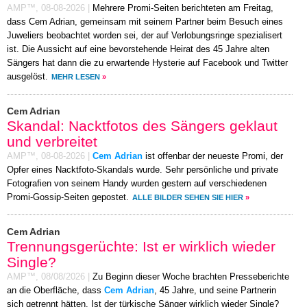
AMP™,
08-08-2026
|
Mehrere Promi-Seiten berichteten am Freitag,
dass Cem Adrian, gemeinsam mit seinem Partner beim Besuch eines
Juweliers beobachtet worden sei, der auf Verlobungsringe spezialisert
ist. Die Aussicht auf eine bevorstehende Heirat des 45 Jahre alten
Sängers hat dann die zu erwartende Hysterie auf Facebook und Twitter
ausgelöst.
MEHR LESEN
»
Cem Adrian
Skandal: Nacktfotos des Sängers geklaut
und verbreitet
AMP™,
08-08-2026
|
Cem Adrian
ist offenbar der neueste Promi, der
Opfer eines Nacktfoto-Skandals wurde. Sehr persönliche und private
Fotografien von seinem Handy wurden gestern auf verschiedenen
Promi-Gossip-Seiten gepostet.
ALLE BILDER SEHEN SIE HIER
»
Cem Adrian
Trennungsgerüchte: Ist er wirklich wieder
Single?
AMP™,
08/08/2026
|
Zu Beginn dieser Woche brachten Presseberichte
an die Oberfläche, dass
Cem Adrian
, 45 Jahre, und seine Partnerin
sich getrennt hätten. Ist der türkische Sänger wirklich wieder Single?