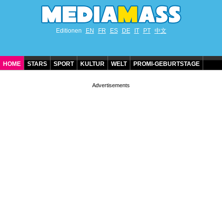
Editionen
EN
FR
ES
DE
IT
PT
中文
HOME
STARS
SPORT
KULTUR
WELT
PROMI-GEBURTSTAGE