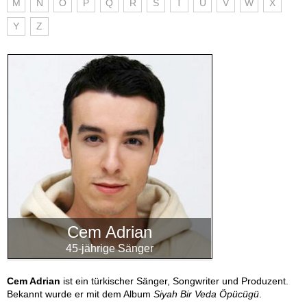
M
N
O
P
Q
R
S
T
U
V
W
X
Y
Z
Cem Adrian
45-jährige Sänger
Cem Adrian
ist ein türkischer Sänger, Songwriter und Produzent.
Bekannt wurde er mit dem Album
Siyah Bir Veda Öpücügü
.