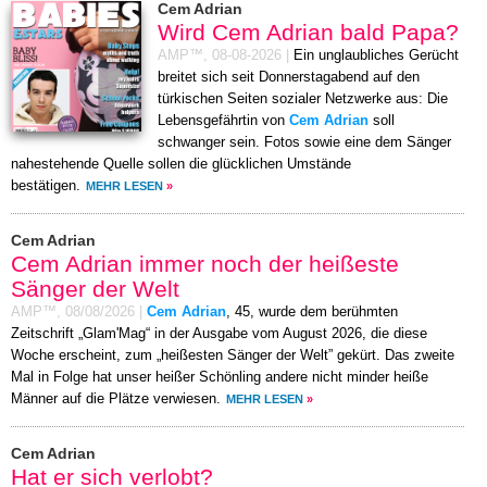
Cem Adrian
Wird Cem Adrian bald Papa?
AMP™,
08-08-2026
|
Ein unglaubliches Gerücht
breitet sich seit Donnerstagabend auf den
türkischen Seiten sozialer Netzwerke aus: Die
Lebensgefährtin von
Cem Adrian
soll
schwanger sein. Fotos sowie eine dem Sänger
nahestehende Quelle sollen die glücklichen Umstände
bestätigen.
MEHR LESEN
»
Cem Adrian
Cem Adrian immer noch der heißeste
Sänger der Welt
AMP™,
08/08/2026
|
Cem Adrian
, 45, wurde dem berühmten
Zeitschrift „Glam'Mag“ in der Ausgabe vom August 2026, die diese
Woche erscheint, zum „heißesten Sänger der Welt” gekürt. Das zweite
Mal in Folge hat unser heißer Schönling andere nicht minder heiße
Männer auf die Plätze verwiesen.
MEHR LESEN
»
Cem Adrian
Hat er sich verlobt?