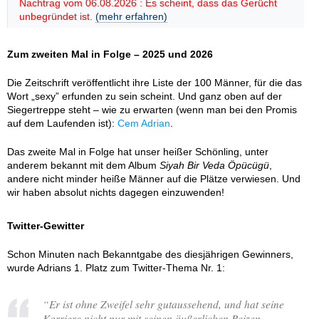
Nachtrag vom 06.08.2026 : Es scheint, dass das Gerücht
unbegründet ist.
(mehr erfahren)
Zum zweiten Mal in Folge – 2025 und 2026
Die Zeitschrift veröffentlicht ihre Liste der 100 Männer, für die das
Wort „sexy” erfunden zu sein scheint. Und ganz oben auf der
Siegertreppe steht – wie zu erwarten (wenn man bei den Promis
auf dem Laufenden ist):
Cem Adrian
.
Das zweite Mal in Folge hat unser heißer Schönling, unter
anderem bekannt mit dem Album
Siyah Bir Veda Öpücügü
,
andere nicht minder heiße Männer auf die Plätze verwiesen. Und
wir haben absolut nichts dagegen einzuwenden!
Twitter-Gewitter
Schon Minuten nach Bekanntgabe des diesjährigen Gewinners,
wurde Adrians 1. Platz zum Twitter-Thema Nr. 1:
“
Er ist ohne Zweifel sehr gutaussehend, und hat seine
Karriere nicht nur mit seinen äußerlichen Reizen