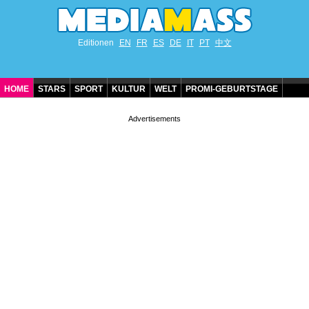
Editionen
EN
FR
ES
DE
IT
PT
中文
HOME
STARS
SPORT
KULTUR
WELT
PROMI-GEBURTSTAGE