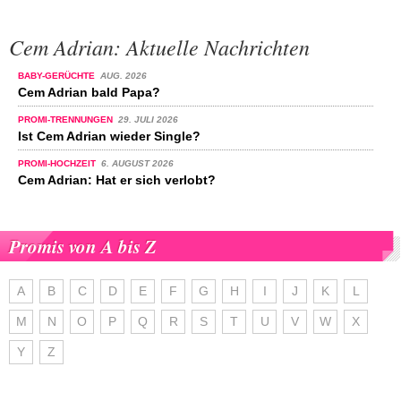
Cem Adrian: Aktuelle Nachrichten
BABY-GERÜCHTE
AUG. 2026
Cem Adrian bald Papa?
PROMI-TRENNUNGEN
29. JULI 2026
Ist Cem Adrian wieder Single?
PROMI-HOCHZEIT
6. AUGUST 2026
Cem Adrian: Hat er sich verlobt?
Promis von A bis Z
A
B
C
D
E
F
G
H
I
J
K
L
M
N
O
P
Q
R
S
T
U
V
W
X
Y
Z