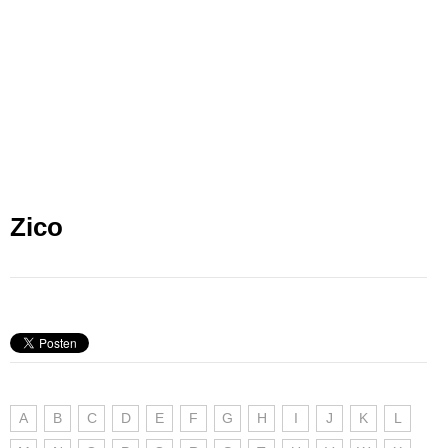
Zico
A
B
C
D
E
F
G
H
I
J
K
L