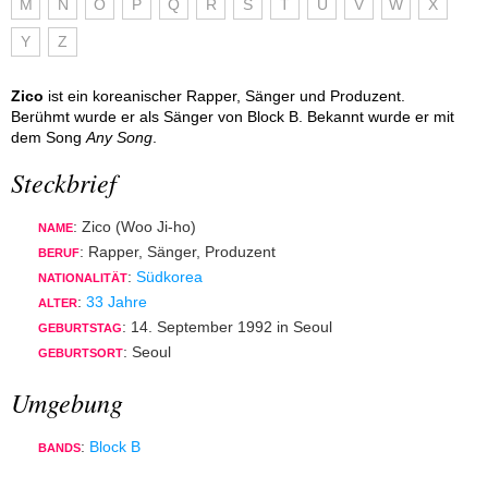
M
N
O
P
Q
R
S
T
U
V
W
X
Y
Z
Zico
ist ein koreanischer Rapper, Sänger und Produzent.
Berühmt wurde er als Sänger von Block B. Bekannt wurde er mit
dem Song
Any Song
.
Steckbrief
: Zico (Woo Ji-ho)
NAME
: Rapper, Sänger, Produzent
BERUF
:
Südkorea
NATIONALITÄT
:
33 Jahre
ALTER
: 14. September 1992 in Seoul
GEBURTSTAG
: Seoul
GEBURTSORT
Umgebung
:
Block B
BANDS