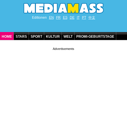
Editionen
EN
FR
ES
DE
IT
PT
中文
HOME
STARS
SPORT
KULTUR
WELT
PROMI-GEBURTSTAGE