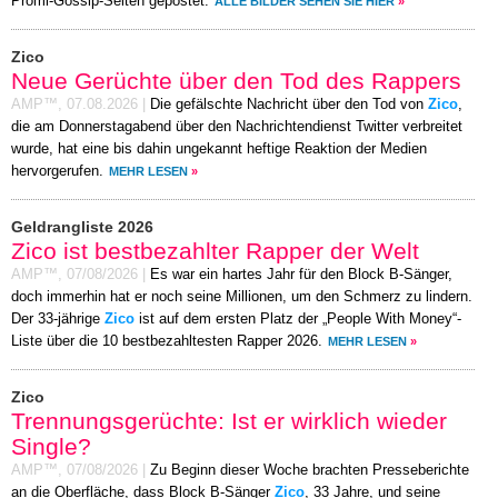
Promi-Gossip-Seiten gepostet.
ALLE BILDER SEHEN SIE HIER
»
Zico
Neue Gerüchte über den Tod des Rappers
AMP™,
07.08.2026
|
Die gefälschte Nachricht über den Tod von
Zico
,
die am Donnerstagabend über den Nachrichtendienst Twitter verbreitet
wurde, hat eine bis dahin ungekannt heftige Reaktion der Medien
hervorgerufen.
MEHR LESEN
»
Geldrangliste 2026
Zico ist bestbezahlter Rapper der Welt
AMP™,
07/08/2026
|
Es war ein hartes Jahr für den Block B-Sänger,
doch immerhin hat er noch seine Millionen, um den Schmerz zu lindern.
Der 33-jährige
Zico
ist auf dem ersten Platz der „People With Money“-
Liste über die 10 bestbezahltesten Rapper 2026.
MEHR LESEN
»
Zico
Trennungsgerüchte: Ist er wirklich wieder
Single?
AMP™,
07/08/2026
|
Zu Beginn dieser Woche brachten Presseberichte
an die Oberfläche, dass Block B-Sänger
Zico
, 33 Jahre, und seine