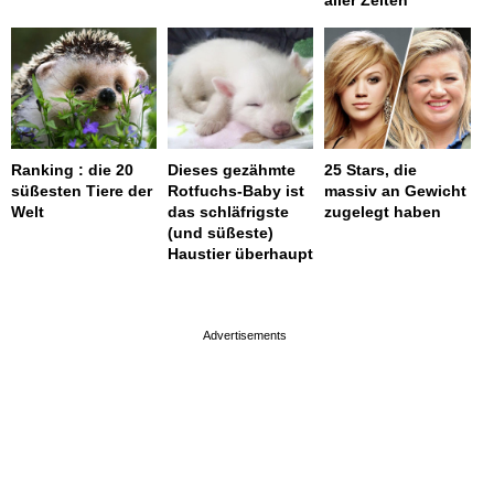
aller Zeiten
Ranking : die 20
Dieses gezähmte
25 Stars, die
süßesten Tiere der
Rotfuchs-Baby ist
massiv an Gewicht
Welt
das schläfrigste
zugelegt haben
(und süßeste)
Haustier überhaupt
page served in 0s (0,4)