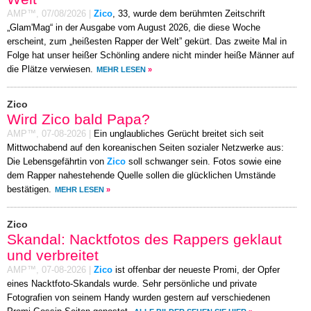
AMP™,
07/08/2026
|
Zico
, 33, wurde dem berühmten Zeitschrift
„Glam'Mag“ in der Ausgabe vom August 2026, die diese Woche
erscheint, zum „heißesten Rapper der Welt” gekürt. Das zweite Mal in
Folge hat unser heißer Schönling andere nicht minder heiße Männer auf
die Plätze verwiesen.
MEHR LESEN
»
Zico
Wird Zico bald Papa?
AMP™,
07-08-2026
|
Ein unglaubliches Gerücht breitet sich seit
Mittwochabend auf den koreanischen Seiten sozialer Netzwerke aus:
Die Lebensgefährtin von
Zico
soll schwanger sein. Fotos sowie eine
dem Rapper nahestehende Quelle sollen die glücklichen Umstände
bestätigen.
MEHR LESEN
»
Zico
Skandal: Nacktfotos des Rappers geklaut
und verbreitet
AMP™,
07-08-2026
|
Zico
ist offenbar der neueste Promi, der Opfer
eines Nacktfoto-Skandals wurde. Sehr persönliche und private
Fotografien von seinem Handy wurden gestern auf verschiedenen