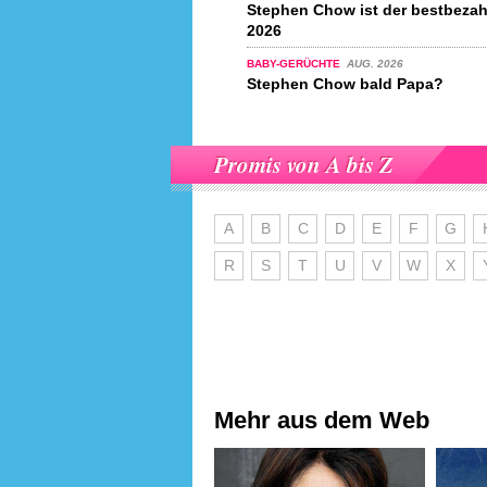
Stephen Chow ist der bestbezah
2026
BABY-GERÜCHTE
AUG. 2026
Stephen Chow bald Papa?
Promis von A bis Z
A
B
C
D
E
F
G
R
S
T
U
V
W
X
Mehr aus dem Web