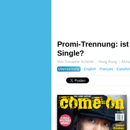
Promi-Trennung: is
Single?
Von Susanne Schmitt
Hong Kong
Aktu
Übersetzung
English
Français
Español