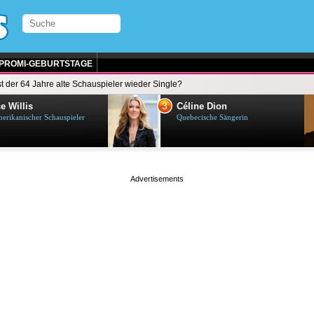
PROMI-GEBURTSTAGE
st der 64 Jahre alte Schauspieler wieder Single?
3
e Willis
Céline Dion
erikanischer Schauspieler
Quebecische Sängerin
page served in 0.002s (0,4)