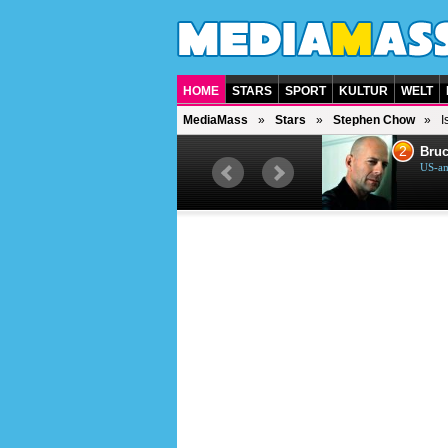
HOME
STARS
SPORT
KULTUR
WELT
MediaMass
Stars
Stephen Chow
I
1
2
Helene Fischer
Bruc
Deutsche Sängerin
US-am