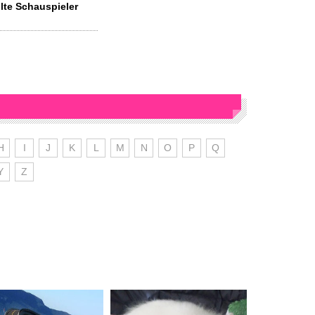
lte Schauspieler
H
I
J
K
L
M
N
O
P
Q
Y
Z