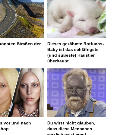
hönsten Straßen der
Dieses gezähmte Rotfuchs-
Baby ist das schläfrigste
(und süßeste) Haustier
überhaupt
rs vor und nach
Du wirst nicht glauben,
shop
dass diese Menschen
wirklich existieren!