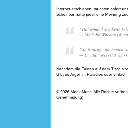
Internet erschienen, tauchten sofort un
Scheinbar hatte jeder eine Meinung zu
“Hat jemand Stephens Te
— Michelle Whedon (@mim
“So traurig... die beiden 
— Crystal (@crystal_klar)
Nachdem die Fakten auf dem Tisch sind
Gibt es Ärger im Paradies oder einfach 
© 2026 MediaMass. Alle Rechte vorbehalt
Genehmigung).