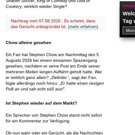
Shaolin Soccer
,
King of Comedy
und
God of
Cookery
, wirklich wieder Single?
PROMI
Welc
Tag 
Nachtrag vom 07.08.2026 : Es scheint, dass
das Gerücht unbegründet ist.
(mehr erfahren)
Chow alleine gesehen
Ein Fan hat Stephen Chow am Nachmittag des 5.
Augusts 2026 bei einem einsamen Spaziergang
gesehen, nachdem er seine Post am Ende seiner
mehreren Meilen langen Auffahrt geholt hatte. War
er wirklich ganz allein? „
Definitiv.
”, sagt der Fan,
fügte allerdings noch hinzu: „
Er hatte einen riesigen
Pulli an und sah echt süß aus!
”
Ist Stephen wieder auf dem Markt?
Ein Sprecher von Stephen Chow stand nicht sofort
für ein Kommentar zur Verfügung.
Ob nun wahr oder ein Gerücht, als die Nachrichten