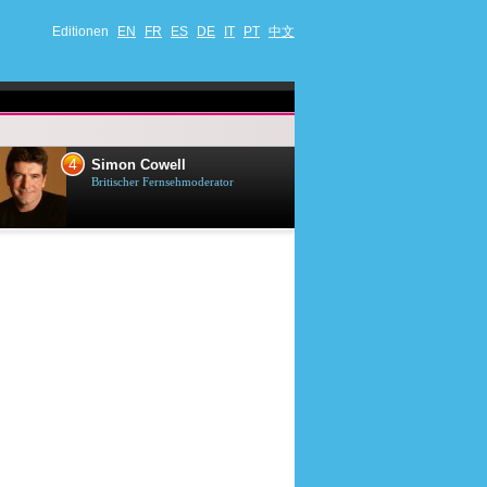
Editionen
EN
FR
ES
DE
IT
PT
中文
4
5
Simon Cowell
Till Lindema
Britischer Fernsehmoderator
Deutscher Sänger,
Schauspieler und 