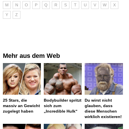
M
N
O
P
Q
R
S
T
U
V
W
X
Y
Z
Mehr aus dem Web
25 Stars, die
Bodybuilder spritzt
Du wirst nicht
massiv an Gewicht
sich zum
glauben, dass
zugelegt haben
„Incredible Hulk“
diese Menschen
wirklich existieren!