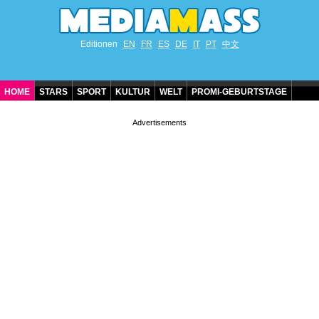
Editionen
EN
FR
ES
DE
IT
PT
中文
HOME
STARS
SPORT
KULTUR
WELT
PROMI-GEBURTSTAGE