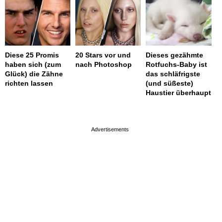
Diese 25 Promis
20 Stars vor und
Dieses gezähmte
haben sich (zum
nach Photoshop
Rotfuchs-Baby ist
Glück) die Zähne
das schläfrigste
richten lassen
(und süßeste)
Haustier überhaupt
page served in 0.001s (0,4)