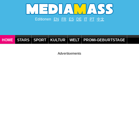
Editionen
EN
FR
ES
DE
IT
PT
中文
HOME
STARS
SPORT
KULTUR
WELT
PROMI-GEBURTSTAGE