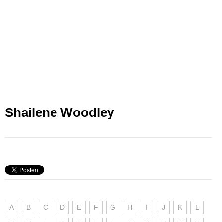
Shailene Woodley
A
B
C
D
E
F
G
H
I
J
K
L