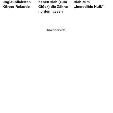
unglaublichsten
haben sich (zum
sich zum
Körper-Rekorde
Glück) die Zähne
„Incredible Hulk“
richten lassen
page served in 0.001s (0,4)