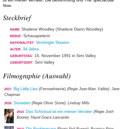
ist ein mieser Verräter
,
Die Bestimmung
und
The Spectacular
Now
.
Steckbrief
: Shailene Woodley (Shailene Diann Woodley)
NAME
: Schauspielerin
BERUF
:
Vereinigte Staaten
NATIONALITÄT
:
34 Jahre
ALTER
: 15. November 1991 in Simi Valley
GEBURTSTAG
: Simi Valley
GEBURTSORT
Filmographie (Auswahl)
:
Big Little Lies
(Fernsehserie)
(Regie Jean-Marc Vallée)
: Jane
2017
Chapman
:
Snowden
(Regie Oliver Stone)
: Lindsay Mills
2016
:
Das Schicksal ist ein mieser Verräter
(Regie Josh
2014
Boone)
: Hazel Grace Lancaster
:
Die Bestimmung
(Regie Neil Burger)
: Beatrice Prior
2014