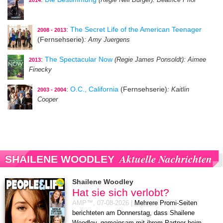
:
The Secret Life of the American Teenager
2008 - 2013
(Fernsehserie)
: Amy Juergens
:
The Spectacular Now
(Regie James Ponsoldt)
: Aimee
2013
Finecky
:
O.C., California
(Fernsehserie)
: Kaitlin
2003 - 2004
Cooper
Aktuelle Nachrichten
SHAILENE WOODLEY
Shailene Woodley
Hat sie sich verlobt?
AMP™,
07-08-2026
|
Mehrere Promi-Seiten
berichteten am Donnerstag, dass Shailene
Woodley, gemeinsam mit ihrem Partner beim