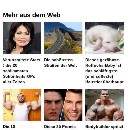
Mehr aus dem Web
Verunstaltete Stars
Die schönsten
Dieses gezähmte
: die 20
Straßen der Welt
Rotfuchs-Baby ist
schlimmsten
das schläfrigste
Schönheits-OPs
(und süßeste)
aller Zeiten
Haustier überhaupt
Die 10
Diese 25 Promis
Bodybuilder spritzt