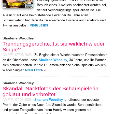
Besuch eines Juweliers beobachtet worden sei,
der auf Verlobungsringe spezialisert ist. Die
Aussicht auf eine bevorstehende Heirat der 34 Jahre alten
Schauspielerin hat dann die zu erwartende Hysterie auf Facebook und
Twitter ausgelöst.
MEHR LESEN
»
Shailene Woodley
Trennungsgerüchte: Ist sie wirklich wieder
Single?
AMP™,
07/08/2026
|
Zu Beginn dieser Woche brachten Presseberichte
an die Oberfläche, dass
Shailene Woodley
, 34 Jahre, und ihr Partner
sich getrennt hätten. Ist die US-amerikanische Schauspielerin wirklich
wieder Single?
MEHR LESEN
»
Shailene Woodley
Skandal: Nacktfotos der Schauspielerin
geklaut und verbreitet
AMP™,
07-08-2026
|
Shailene Woodley
ist offenbar der neueste
Promi, der Opfer eines Nacktfoto-Skandals wurde. Sehr persönliche
und private Fotografien von ihrem Handy wurden gestern auf