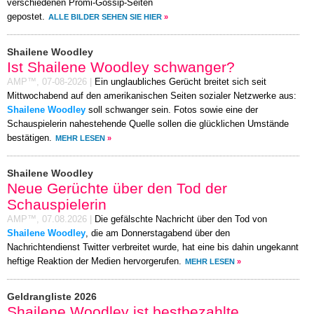
verschiedenen Promi-Gossip-Seiten
gepostet.
ALLE BILDER SEHEN SIE HIER
»
Shailene Woodley
Ist Shailene Woodley schwanger?
AMP™,
07-08-2026
|
Ein unglaubliches Gerücht breitet sich seit
Mittwochabend auf den amerikanischen Seiten sozialer Netzwerke aus:
Shailene Woodley
soll schwanger sein. Fotos sowie eine der
Schauspielerin nahestehende Quelle sollen die glücklichen Umstände
bestätigen.
MEHR LESEN
»
Shailene Woodley
Neue Gerüchte über den Tod der
Schauspielerin
AMP™,
07.08.2026
|
Die gefälschte Nachricht über den Tod von
Shailene Woodley
, die am Donnerstagabend über den
Nachrichtendienst Twitter verbreitet wurde, hat eine bis dahin ungekannt
heftige Reaktion der Medien hervorgerufen.
MEHR LESEN
»
Geldrangliste 2026
Shailene Woodley ist bestbezahlte