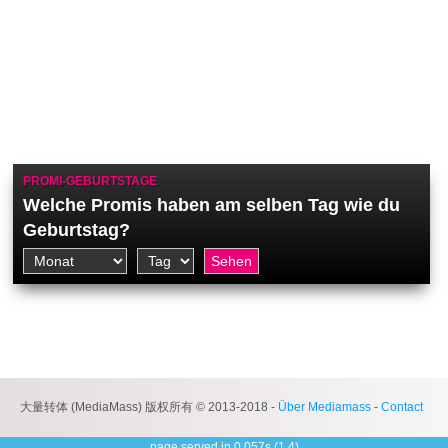
PROMI-GEBURTSTAGE
Welche Promis haben am selben Tag wie du
Geburtstag?
大量转体 (MediaMass) 版权所有 © 2013-2018 -
Über Mediamass
-
Contact
page served in 0.057s (1,4)