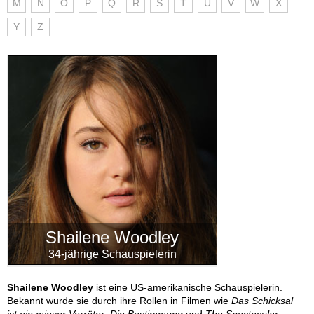
M
N
O
P
Q
R
S
T
U
V
W
X
Y
Z
Shailene Woodley
34-jährige Schauspielerin
Shailene Woodley
ist eine US-amerikanische Schauspielerin.
Bekannt wurde sie durch ihre Rollen in Filmen wie
Das Schicksal