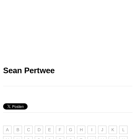
Sean Pertwee
A
B
C
D
E
F
G
H
I
J
K
L