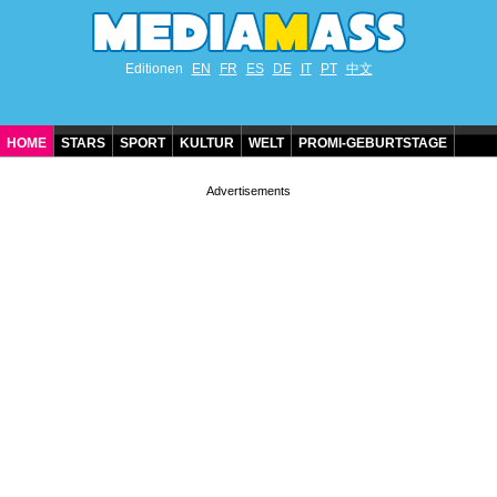
Editionen
EN
FR
ES
DE
IT
PT
中文
HOME
STARS
SPORT
KULTUR
WELT
PROMI-GEBURTSTAGE