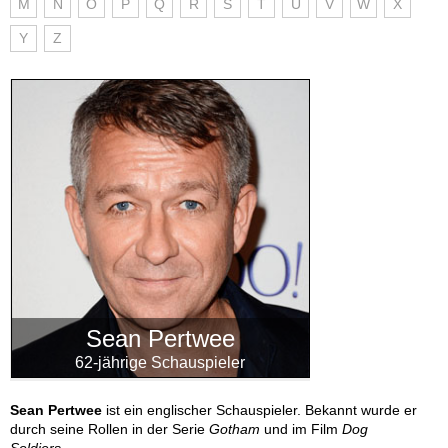
M
N
O
P
Q
R
S
T
U
V
W
X
Y
Z
Sean Pertwee
62-jährige Schauspieler
Sean Pertwee
ist ein englischer Schauspieler. Bekannt wurde er
durch seine Rollen in der Serie
Gotham
und im Film
Dog