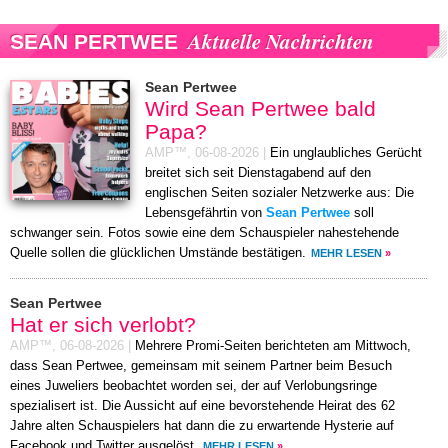
Aktuelle Nachrichten
SEAN PERTWEE
Sean Pertwee
Wird Sean Pertwee bald
Papa?
AMP™,
06-08-2026
|
Ein unglaubliches Gerücht
breitet sich seit Dienstagabend auf den
englischen Seiten sozialer Netzwerke aus: Die
Lebensgefährtin von
Sean Pertwee
soll
schwanger sein. Fotos sowie eine dem Schauspieler nahestehende
Quelle sollen die glücklichen Umstände bestätigen.
MEHR LESEN
»
Sean Pertwee
Hat er sich verlobt?
AMP™,
06-08-2026
|
Mehrere Promi-Seiten berichteten am Mittwoch,
dass Sean Pertwee, gemeinsam mit seinem Partner beim Besuch
eines Juweliers beobachtet worden sei, der auf Verlobungsringe
spezialisert ist. Die Aussicht auf eine bevorstehende Heirat des 62
Jahre alten Schauspielers hat dann die zu erwartende Hysterie auf
Facebook und Twitter ausgelöst.
MEHR LESEN
»