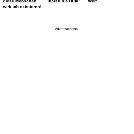
diese Menschen
„Incredible Hulk“
Welt
wirklich existieren!
page served in 0.001s (0,4)