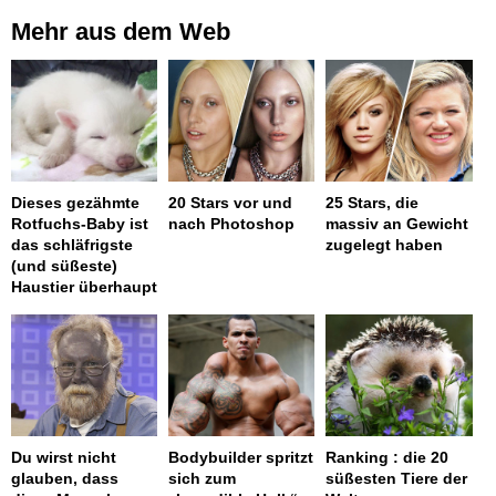
Mehr aus dem Web
Dieses gezähmte
20 Stars vor und
25 Stars, die
Rotfuchs-Baby ist
nach Photoshop
massiv an Gewicht
das schläfrigste
zugelegt haben
(und süßeste)
Haustier überhaupt
Du wirst nicht
Bodybuilder spritzt
Ranking : die 20
glauben, dass
sich zum
süßesten Tiere der