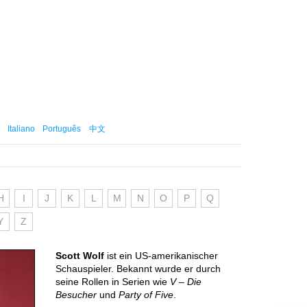
Italiano
Português
中文
H
I
J
K
L
M
N
O
P
Q
Y
Z
Scott Wolf
ist ein US-amerikanischer
Schauspieler. Bekannt wurde er durch
seine Rollen in Serien wie
V – Die
Besucher
und
Party of Five
.