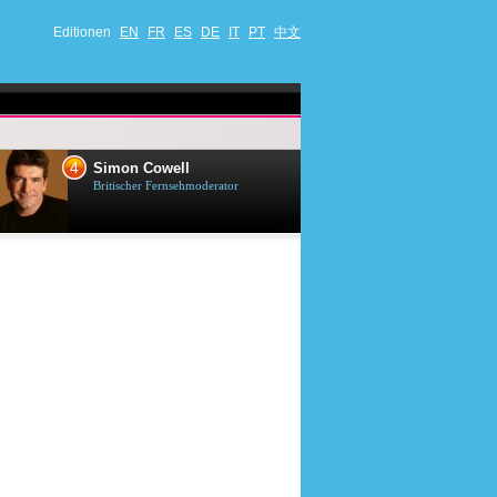
Editionen
EN
FR
ES
DE
IT
PT
中文
4
5
Simon Cowell
Till Lindema
Britischer Fernsehmoderator
Deutscher Sänger,
Schauspieler und 