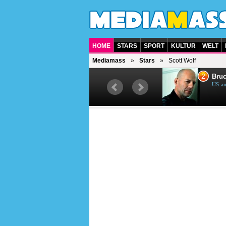
HOME
STARS
SPORT
KULTUR
WELT
Mediamass
Stars
Scott Wolf
1
2
Helene Fischer
Bruc
Deutsche Sängerin
US-am