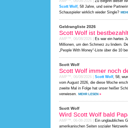
AMP™,
06/08/2026
|
Zu Beginn dieser W
Scott Wolf
, 58 Jahre, und seine Partneri
Schauspieler wirklich wieder Single?
MEH
Geldrangliste 2026
Scott Wolf ist bestbezahl
AMP™,
06/08/2026
|
Es war ein hartes J
Millionen, um den Schmerz zu lindern. De
„People With Money“-Liste über die 10 be
Scott Wolf
Scott Wolf immer noch de
AMP™,
06/08/2026
|
Scott Wolf
, 58, wu
vom August 2026, die diese Woche ersche
zweite Mal in Folge hat unser heißer Sch
verwiesen.
MEHR LESEN
»
Scott Wolf
Wird Scott Wolf bald Pa
AMP™,
06-08-2026
|
Ein unglaubliches G
amerikanischen Seiten sozialer Netzwerk