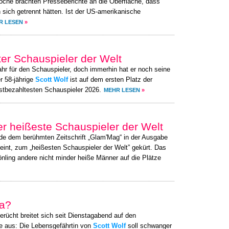
oche brachten Presseberichte an die Oberfläche, dass
n sich getrennt hätten. Ist der US-amerikanische
R LESEN
»
ter Schauspieler der Welt
ahr für den Schauspieler, doch immerhin hat er noch seine
r 58-jährige
Scott Wolf
ist auf dem ersten Platz der
stbezahltesten Schauspieler 2026.
MEHR LESEN
»
r heißeste Schauspieler der Welt
rde dem berühmten Zeitschrift „Glam'Mag“ in der Ausgabe
int, zum „heißesten Schauspieler der Welt” gekürt. Das
önling andere nicht minder heiße Männer auf die Plätze
pa?
erücht breitet sich seit Dienstagabend auf den
e aus: Die Lebensgefährtin von
Scott Wolf
soll schwanger