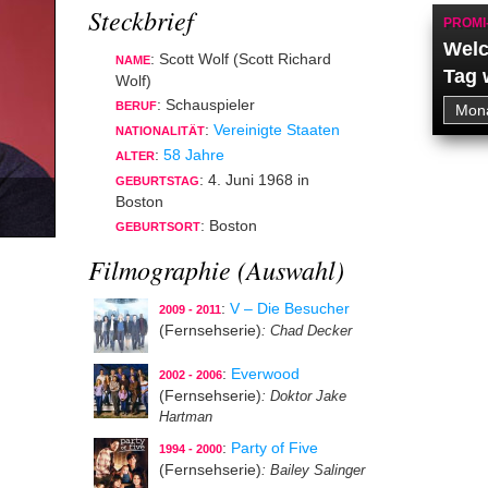
Steckbrief
PROMI
Welc
: Scott Wolf (Scott Richard
NAME
Tag 
Wolf)
: Schauspieler
BERUF
:
Vereinigte Staaten
NATIONALITÄT
:
58 Jahre
ALTER
: 4. Juni 1968 in
GEBURTSTAG
Boston
: Boston
GEBURTSORT
Filmographie (Auswahl)
:
V – Die Besucher
2009 - 2011
(Fernsehserie)
: Chad Decker
:
Everwood
2002 - 2006
(Fernsehserie)
: Doktor Jake
Hartman
:
Party of Five
1994 - 2000
(Fernsehserie)
: Bailey Salinger