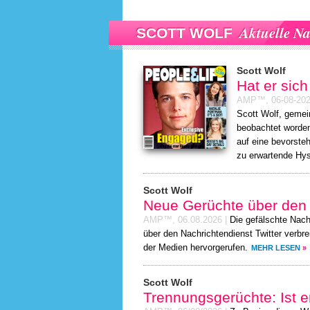
Aktuelle Na
SCOTT WOLF
Scott Wolf
Hat er sich
AMP™,
06-08-20
Scott Wolf, gemei
beobachtet worden 
auf eine bevorste
zu erwartende Hys
Scott Wolf
Neue Gerüchte über den 
AMP™,
06.08.2026
|
Die gefälschte Nach
über den Nachrichtendienst Twitter verbre
der Medien hervorgerufen.
MEHR LESEN
»
Scott Wolf
Trennungsgerüchte: Ist er