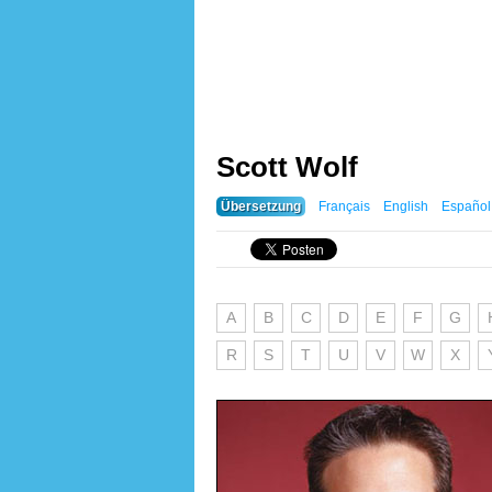
Scott Wolf
Übersetzung
Français
English
Español
A
B
C
D
E
F
G
R
S
T
U
V
W
X