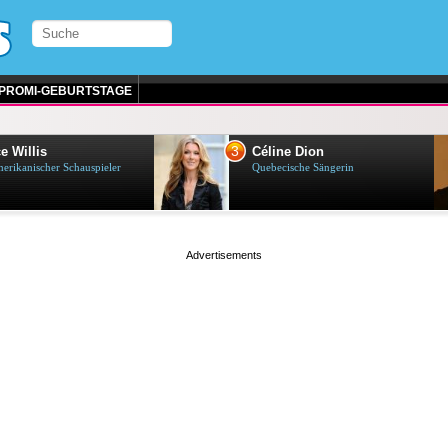
PROMI-GEBURTSTAGE
3
e Willis
Céline Dion
erikanischer Schauspieler
Quebecische Sängerin
page served in 0.001s (0,4)