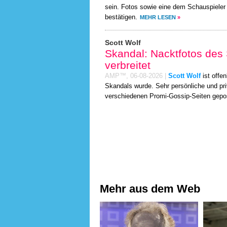
sein. Fotos sowie eine dem Schauspieler
bestätigen.
MEHR LESEN
»
Scott Wolf
Skandal: Nacktfotos des
verbreitet
AMP™,
06-08-2026
|
Scott Wolf
ist offe
Skandals wurde. Sehr persönliche und pr
verschiedenen Promi-Gossip-Seiten gepo
Mehr aus dem Web