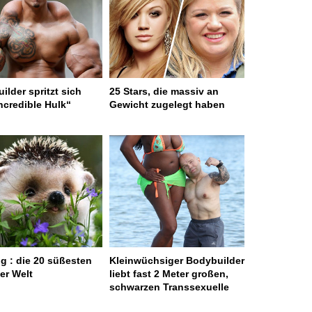
ilder spritzt sich
25 Stars, die massiv an
ncredible Hulk“
Gewicht zugelegt haben
g : die 20 süßesten
Kleinwüchsiger Bodybuilder
er Welt
liebt fast 2 Meter großen,
schwarzen Transsexuelle
 served in 0.002s (0,4)