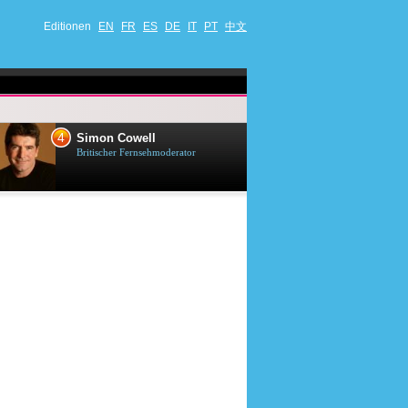
Editionen
EN
FR
ES
DE
IT
PT
中文
4
5
Simon Cowell
Till Lindema
Britischer Fernsehmoderator
Deutscher Sänger,
Schauspieler und 