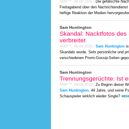
AMP™,
08.08.2026
|
Die gefälschte Nach
Freitagabend über den Nachrichtendienst T
heftige Reaktion der Medien hervorgerufe
Sam Huntington
Skandal: Nacktfotos des
verbreitet
AMP™,
08-08-2026
|
Sam Huntington
is
Skandals wurde. Sehr persönliche und pr
verschiedenen Promi-Gossip-Seiten gepo
Sam Huntington
Trennungsgerüchte: Ist er
AMP™,
08/08/2026
|
Zu Beginn dieser W
Sam Huntington
, 44 Jahre, und seine Pa
Schauspieler wirklich wieder Single?
MEH