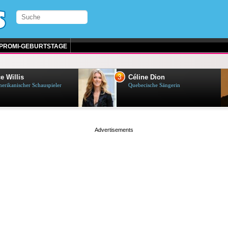
PROMI-GEBURTSTAGE
3
e Willis
Céline Dion
erikanischer Schauspieler
Quebecische Sängerin
page served in 0s (0,4)