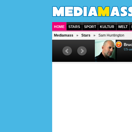
HOME
STARS
SPORT
KULTUR
WELT
Mediamass
Stars
Sam Huntington
1
2
Helene Fischer
Bruc
Deutsche Sängerin
US-am