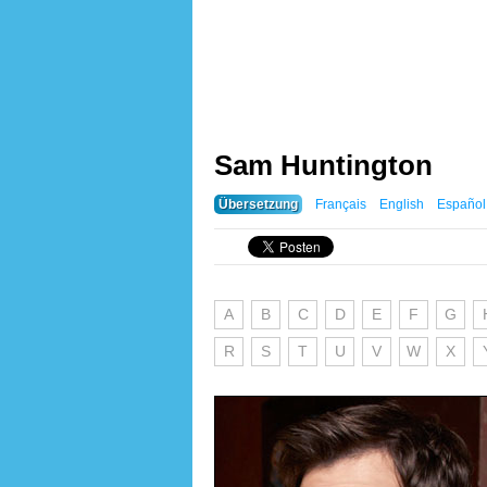
Sam Huntington
Übersetzung
Français
English
Español
A
B
C
D
E
F
G
R
S
T
U
V
W
X