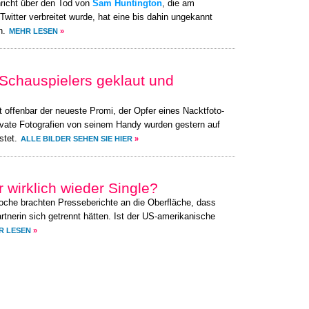
richt über den Tod von
Sam Huntington
, die am
witter verbreitet wurde, hat eine bis dahin ungekannt
n.
MEHR LESEN
»
 Schauspielers geklaut und
t offenbar der neueste Promi, der Opfer eines Nacktfoto-
ivate Fotografien von seinem Handy wurden gestern auf
stet.
ALLE BILDER SEHEN SIE HIER
»
 wirklich wieder Single?
oche brachten Presseberichte an die Oberfläche, dass
rtnerin sich getrennt hätten. Ist der US-amerikanische
R LESEN
»