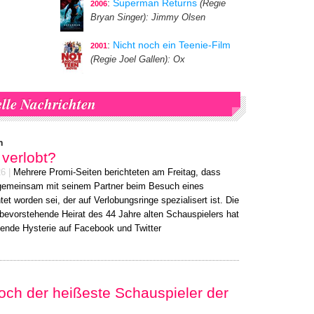
:
Superman Returns
(Regie
2006
Bryan Singer)
: Jimmy Olsen
:
Nicht noch ein Teenie-Film
2001
(Regie Joel Gallen)
: Ox
lle Nachrichten
n
 verlobt?
26
|
Mehrere Promi-Seiten berichteten am Freitag, dass
gemeinsam mit seinem Partner beim Besuch eines
et worden sei, der auf Verlobungsringe spezialisert ist. Die
 bevorstehende Heirat des 44 Jahre alten Schauspielers hat
tende Hysterie auf Facebook und Twitter
ch der heißeste Schauspieler der