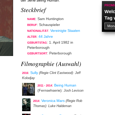
der Serie
Being Human
.
PROMI
Steckbrief
Welc
Tag 
: Sam Huntington
NAME
: Schauspieler
BERUF
:
Vereinigte Staaten
NATIONALITÄT
:
44 Jahre
ALTER
: 1. April 1982 in
GEBURTSTAG
Peterborough
: Peterborough
GEBURTSORT
Filmographie (Auswahl)
:
Sully
(Regie Clint Eastwood)
: Jeff
2016
Kolodjay
:
Being Human
2011 - 2014
(Fernsehserie)
: Josh Levison
:
Veronica Mars
(Regie Rob
2014
Thomas)
: Luke Haldeman