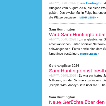
AMP™,
08/08/2026
|
Sam Huntington
, 
Ausgabe vom August 2026, die diese Woc
gekürt. Das zweite Mal in Folge hat unse
die Plätze verwiesen.
MEHR LESEN
»
Sam Huntington
Wird Sam Huntington ba
AMP™,
08-08-2026
|
Ein unglaubliches G
amerikanischen Seiten sozialer Netzwerk
schwanger sein. Fotos sowie eine dem Sc
Umstände bestätigen.
MEHR LESEN
»
Geldrangliste 2026
Sam Huntington ist bestb
AMP™,
08/08/2026
|
Es war ein hartes J
Millionen, um den Schmerz zu lindern. De
„People With Money“-Liste über die 10 be
Sam Huntington
Neue Gerüchte über den 