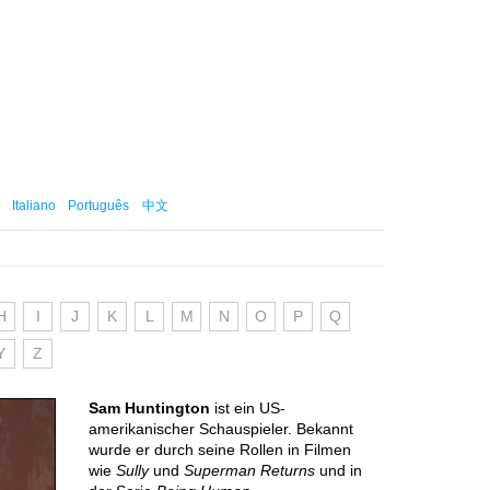
Italiano
Português
中文
H
I
J
K
L
M
N
O
P
Q
Y
Z
Sam Huntington
ist ein US-
amerikanischer Schauspieler. Bekannt
wurde er durch seine Rollen in Filmen
wie
Sully
und
Superman Returns
und in