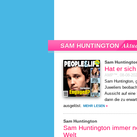
Aktue
SAM HUNTINGTON
Sam Huntingto
Hat er sich
AMP™,
08-08-20
Sam Huntington, 
Juweliers beobacht
Aussicht auf eine
dann die zu erwar
ausgelöst.
MEHR LESEN
»
Sam Huntington
Sam Huntington immer no
Welt