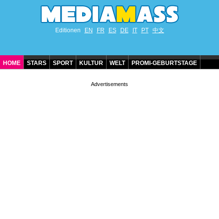
Editionen
EN
FR
ES
DE
IT
PT
中文
HOME
STARS
SPORT
KULTUR
WELT
PROMI-GEBURTSTAGE