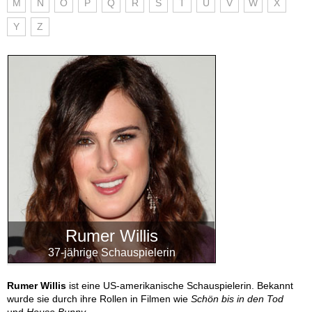
M
N
O
P
Q
R
S
T
U
V
W
X
Y
Z
Rumer Willis
37-jährige Schauspielerin
Rumer Willis
ist eine US-amerikanische Schauspielerin. Bekannt
wurde sie durch ihre Rollen in Filmen wie
Schön bis in den Tod