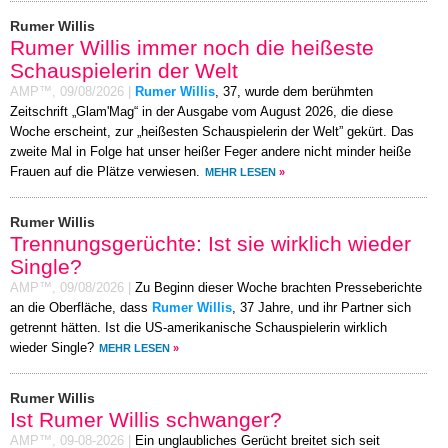
Rumer Willis
Rumer Willis immer noch die heißeste
Schauspielerin der Welt
AMP™,
09/08/2026
|
Rumer Willis
, 37, wurde dem berühmten
Zeitschrift „Glam'Mag“ in der Ausgabe vom August 2026, die diese
Woche erscheint, zur „heißesten Schauspielerin der Welt” gekürt. Das
zweite Mal in Folge hat unser heißer Feger andere nicht minder heiße
Frauen auf die Plätze verwiesen.
MEHR LESEN
»
Rumer Willis
Trennungsgerüchte: Ist sie wirklich wieder
Single?
AMP™,
09/08/2026
|
Zu Beginn dieser Woche brachten Presseberichte
an die Oberfläche, dass
Rumer Willis
, 37 Jahre, und ihr Partner sich
getrennt hätten. Ist die US-amerikanische Schauspielerin wirklich
wieder Single?
MEHR LESEN
»
Rumer Willis
Ist Rumer Willis schwanger?
AMP™,
09-08-2026
|
Ein unglaubliches Gerücht breitet sich seit