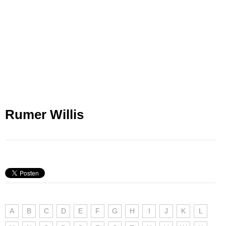
Rumer Willis
A
B
C
D
E
F
G
H
I
J
K
L