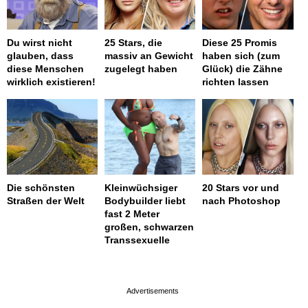
Du wirst nicht
25 Stars, die
Diese 25 Promis
glauben, dass
massiv an Gewicht
haben sich (zum
diese Menschen
zugelegt haben
Glück) die Zähne
wirklich existieren!
richten lassen
Die schönsten
Kleinwüchsiger
20 Stars vor und
Straßen der Welt
Bodybuilder liebt
nach Photoshop
fast 2 Meter
großen, schwarzen
Transsexuelle
page served in 0.001s (0,4)