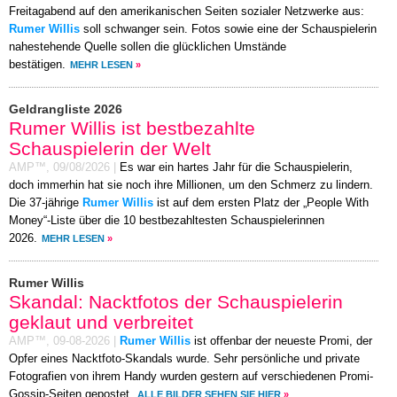
Freitagabend auf den amerikanischen Seiten sozialer Netzwerke aus:
Rumer Willis
soll schwanger sein. Fotos sowie eine der Schauspielerin
nahestehende Quelle sollen die glücklichen Umstände
bestätigen.
MEHR LESEN
»
Geldrangliste 2026
Rumer Willis ist bestbezahlte
Schauspielerin der Welt
AMP™,
09/08/2026
|
Es war ein hartes Jahr für die Schauspielerin,
doch immerhin hat sie noch ihre Millionen, um den Schmerz zu lindern.
Die 37-jährige
Rumer Willis
ist auf dem ersten Platz der „People With
Money“-Liste über die 10 bestbezahltesten Schauspielerinnen
2026.
MEHR LESEN
»
Rumer Willis
Skandal: Nacktfotos der Schauspielerin
geklaut und verbreitet
AMP™,
09-08-2026
|
Rumer Willis
ist offenbar der neueste Promi, der
Opfer eines Nacktfoto-Skandals wurde. Sehr persönliche und private
Fotografien von ihrem Handy wurden gestern auf verschiedenen Promi-
Gossip-Seiten gepostet.
ALLE BILDER SEHEN SIE HIER
»