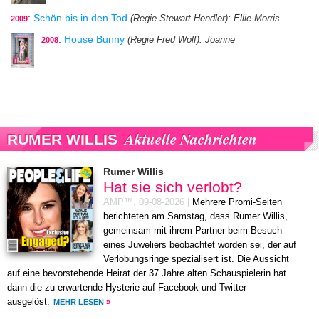
:
Schön bis in den Tod
(Regie Stewart Hendler)
: Ellie Morris
2009
:
House Bunny
(Regie Fred Wolf)
: Joanne
2008
Aktuelle Nachrichten
RUMER WILLIS
Rumer Willis
Hat sie sich verlobt?
AMP™,
09-08-2026
|
Mehrere Promi-Seiten
berichteten am Samstag, dass Rumer Willis,
gemeinsam mit ihrem Partner beim Besuch
eines Juweliers beobachtet worden sei, der auf
Verlobungsringe spezialisert ist. Die Aussicht
auf eine bevorstehende Heirat der 37 Jahre alten Schauspielerin hat
dann die zu erwartende Hysterie auf Facebook und Twitter
ausgelöst.
MEHR LESEN
»