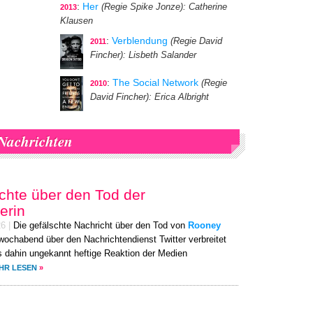
:
Her
(Regie Spike Jonze)
: Catherine
2013
Klausen
:
Verblendung
(Regie David
2011
Fincher)
: Lisbeth Salander
:
The Social Network
(Regie
2010
David Fincher)
: Erica Albright
Nachrichten
hte über den Tod der
erin
26
|
Die gefälschte Nachricht über den Tod von
Rooney
twochabend über den Nachrichtendienst Twitter verbreitet
is dahin ungekannt heftige Reaktion der Medien
HR LESEN
»