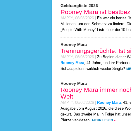
Geldrangliste 2026
Rooney Mara ist bestbeza
AMP™,
06/08/2026
|
Es war ein hartes Ja
Millionen, um den Schmerz zu lindern. Di
„People With Money“-Liste über die 10 b
Rooney Mara
Trennungsgerüchte: Ist si
AMP™,
06/08/2026
|
Zu Beginn dieser W
Rooney Mara
, 41 Jahre, und ihr Partner
Schauspielerin wirklich wieder Single?
ME
Rooney Mara
Rooney Mara immer noch 
Welt
AMP™,
06/08/2026
|
Rooney Mara
, 41,
Ausgabe vom August 2026, die diese Woch
gekürt. Das zweite Mal in Folge hat unse
Plätze verwiesen.
MEHR LESEN
»