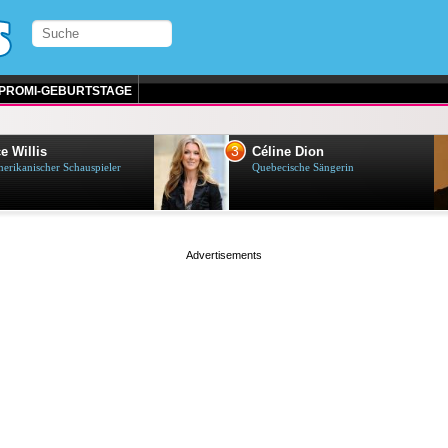
PROMI-GEBURTSTAGE
3
e Willis
Céline Dion
erikanischer Schauspieler
Quebecische Sängerin
page served in 0.001s (0,4)