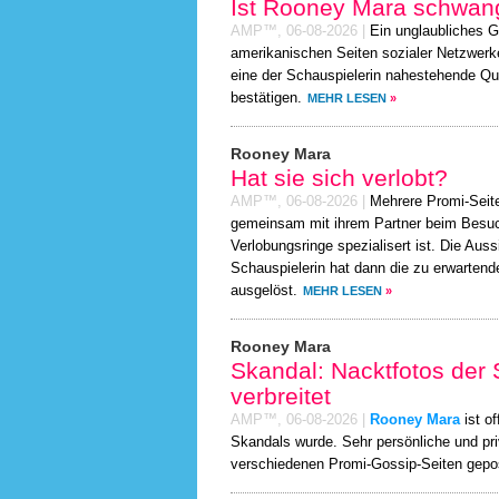
Ist Rooney Mara schwan
AMP™,
06-08-2026
|
Ein unglaubliches G
amerikanischen Seiten sozialer Netzwer
eine der Schauspielerin nahestehende Qu
bestätigen.
MEHR LESEN
»
Rooney Mara
Hat sie sich verlobt?
AMP™,
06-08-2026
|
Mehrere Promi-Seit
gemeinsam mit ihrem Partner beim Besuch
Verlobungsringe spezialisert ist. Die Aus
Schauspielerin hat dann die zu erwartend
ausgelöst.
MEHR LESEN
»
Rooney Mara
Skandal: Nacktfotos der 
verbreitet
AMP™,
06-08-2026
|
Rooney Mara
ist o
Skandals wurde. Sehr persönliche und pr
verschiedenen Promi-Gossip-Seiten gepo