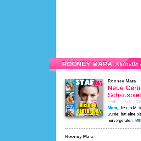
Aktuelle 
ROONEY MARA
Rooney Mara
Neue Gerüc
Schauspiel
AMP™,
06.08.20
Mara
, die am Mit
wurde, hat eine b
hervorgerufen.
ME
Rooney Mara