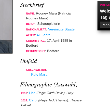
Steckbrief
PROMI
Welc
: Rooney Mara (Patricia
NAME
Tag 
Rooney Mara)
: Schauspielerin
BERUF
:
Vereinigte Staaten
NATIONALITÄT
:
41 Jahre
ALTER
: 17. April 1985 in
GEBURTSTAG
Bedford
: Bedford
GEBURTSORT
Umfeld
:
GESCHWISTER
Kate Mara
Filmographie (Auswahl)
:
Lion
(Regie Garth Davis)
: Lucy
2016
:
Carol
(Regie Todd Haynes)
: Therese
2015
Belivet