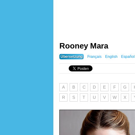
Rooney Mara
Übersetzung
Français
English
Español
A
B
C
D
E
F
G
R
S
T
U
V
W
X