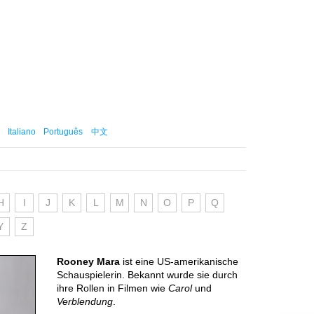
Italiano
Português
中文
H
I
J
K
L
M
N
O
P
Q
Y
Z
Rooney Mara
ist eine US-amerikanische
Schauspielerin. Bekannt wurde sie durch
ihre Rollen in Filmen wie
Carol
und
Verblendung
.