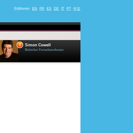
Editionen
EN
FR
ES
DE
IT
PT
中文
4
5
Simon Cowell
Till Lindema
Britischer Fernsehmoderator
Deutscher Sänger,
Schauspieler und 