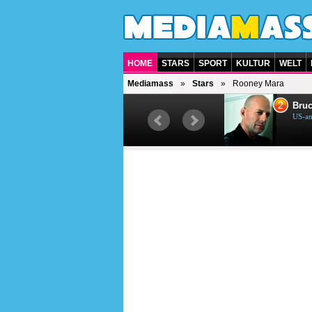
HOME
STARS
SPORT
KULTUR
WELT
Mediamass
Stars
Rooney Mara
1
2
Helene Fischer
Bruc
Deutsche Sängerin
US-am