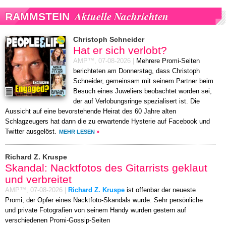
Aktuelle Nachrichten
RAMMSTEIN
Christoph Schneider
Hat er sich verlobt?
AMP™,
07-08-2026
|
Mehrere Promi-Seiten
berichteten am Donnerstag, dass Christoph
Schneider, gemeinsam mit seinem Partner beim
Besuch eines Juweliers beobachtet worden sei,
der auf Verlobungsringe spezialisert ist. Die
Aussicht auf eine bevorstehende Heirat des 60 Jahre alten
Schlagzeugers hat dann die zu erwartende Hysterie auf Facebook und
Twitter ausgelöst.
MEHR LESEN
»
Richard Z. Kruspe
Skandal: Nacktfotos des Gitarrists geklaut
und verbreitet
AMP™,
07-08-2026
|
Richard Z. Kruspe
ist offenbar der neueste
Promi, der Opfer eines Nacktfoto-Skandals wurde. Sehr persönliche
und private Fotografien von seinem Handy wurden gestern auf
verschiedenen Promi-Gossip-Seiten