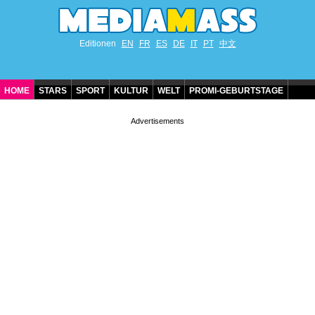
Editionen
EN
FR
ES
DE
IT
PT
中文
HOME
STARS
SPORT
KULTUR
WELT
PROMI-GEBURTSTAGE