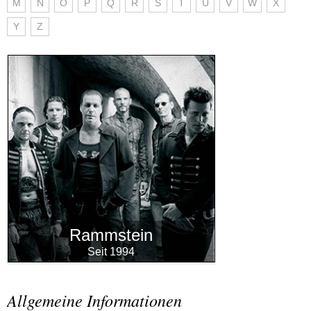
M
N
O
P
Q
R
S
T
U
V
W
X
Y
Z
Rammstein
Seit 1994
Allgemeine Informationen