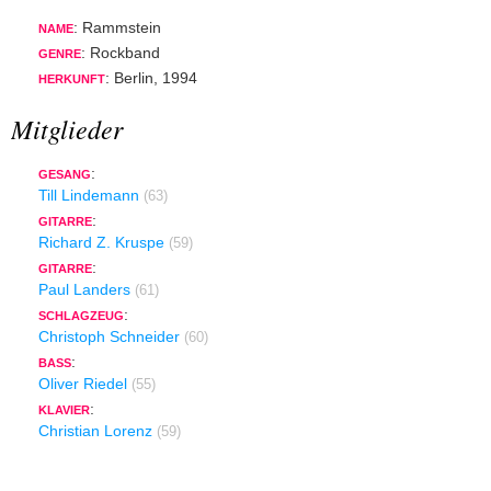
: Rammstein
NAME
: Rockband
GENRE
: Berlin, 1994
HERKUNFT
Mitglieder
:
GESANG
Till Lindemann
(63)
:
GITARRE
Richard Z. Kruspe
(59)
:
GITARRE
Paul Landers
(61)
:
SCHLAGZEUG
Christoph Schneider
(60)
:
BASS
Oliver Riedel
(55)
:
KLAVIER
Christian Lorenz
(59)