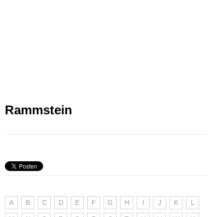
Rammstein
A
B
C
D
E
F
G
H
I
J
K
L