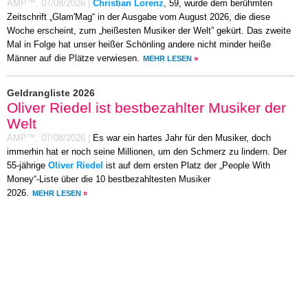
AMP™,
07/08/2026
|
Christian Lorenz
, 59, wurde dem berühmten
Zeitschrift „Glam'Mag“ in der Ausgabe vom August 2026, die diese
Woche erscheint, zum „heißesten Musiker der Welt” gekürt. Das zweite
Mal in Folge hat unser heißer Schönling andere nicht minder heiße
Männer auf die Plätze verwiesen.
MEHR LESEN
»
Geldrangliste 2026
Oliver Riedel ist bestbezahlter Musiker der
Welt
AMP™,
07/08/2026
|
Es war ein hartes Jahr für den Musiker, doch
immerhin hat er noch seine Millionen, um den Schmerz zu lindern. Der
55-jährige
Oliver Riedel
ist auf dem ersten Platz der „People With
Money“-Liste über die 10 bestbezahltesten Musiker
2026.
MEHR LESEN
»