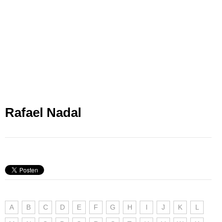
Rafael Nadal
A
B
C
D
E
F
G
H
I
J
K
L