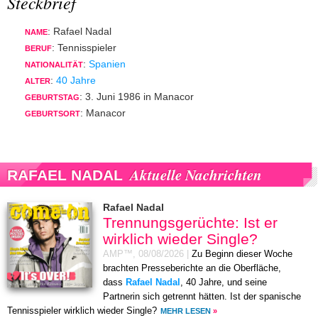
Steckbrief
: Rafael Nadal
NAME
: Tennisspieler
BERUF
:
Spanien
NATIONALITÄT
:
40 Jahre
ALTER
: 3. Juni 1986 in Manacor
GEBURTSTAG
: Manacor
GEBURTSORT
Aktuelle Nachrichten
RAFAEL NADAL
Rafael Nadal
Trennungsgerüchte: Ist er
wirklich wieder Single?
AMP™,
08/08/2026
|
Zu Beginn dieser Woche
brachten Presseberichte an die Oberfläche,
dass
Rafael Nadal
, 40 Jahre, und seine
Partnerin sich getrennt hätten. Ist der spanische
Tennisspieler wirklich wieder Single?
MEHR LESEN
»