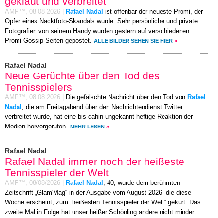
geklaut und verbreitet
AMP™,
08-08-2026
|
Rafael Nadal
ist offenbar der neueste Promi, der
Opfer eines Nacktfoto-Skandals wurde. Sehr persönliche und private
Fotografien von seinem Handy wurden gestern auf verschiedenen
Promi-Gossip-Seiten gepostet.
ALLE BILDER SEHEN SIE HIER
»
Rafael Nadal
Neue Gerüchte über den Tod des
Tennisspielers
AMP™,
08.08.2026
|
Die gefälschte Nachricht über den Tod von
Rafael
Nadal
, die am Freitagabend über den Nachrichtendienst Twitter
verbreitet wurde, hat eine bis dahin ungekannt heftige Reaktion der
Medien hervorgerufen.
MEHR LESEN
»
Rafael Nadal
Rafael Nadal immer noch der heißeste
Tennisspieler der Welt
AMP™,
08/08/2026
|
Rafael Nadal
, 40, wurde dem berühmten
Zeitschrift „Glam'Mag“ in der Ausgabe vom August 2026, die diese
Woche erscheint, zum „heißesten Tennisspieler der Welt” gekürt. Das
zweite Mal in Folge hat unser heißer Schönling andere nicht minder