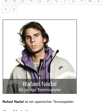
M
N
O
P
Q
R
S
T
U
V
W
X
Y
Z
Rafael Nadal
40-jährige Tennisspieler
Rafael Nadal
ist ein spanischer Tennisspieler.