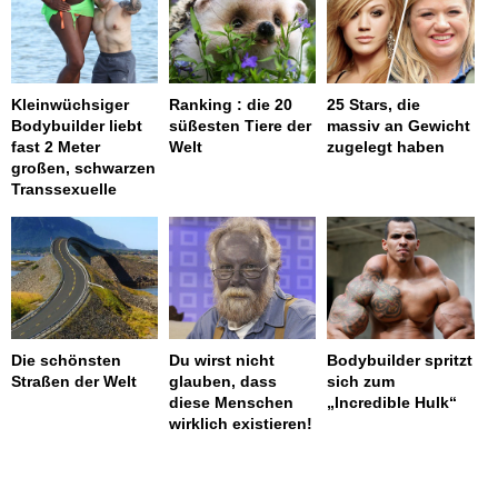
Kleinwüchsiger
Ranking : die 20
25 Stars, die
Bodybuilder liebt
süßesten Tiere der
massiv an Gewicht
fast 2 Meter
Welt
zugelegt haben
großen, schwarzen
Transsexuelle
Die schönsten
Du wirst nicht
Bodybuilder spritzt
Straßen der Welt
glauben, dass
sich zum
diese Menschen
„Incredible Hulk“
wirklich existieren!
page served in 0.002s (0,4)