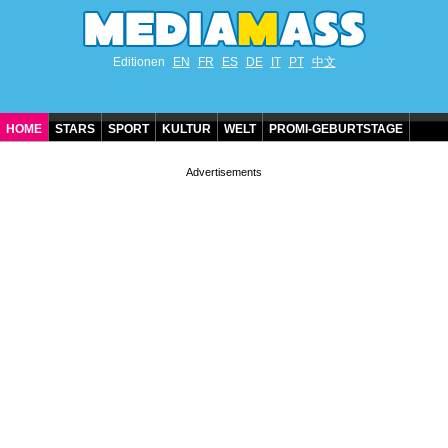
Editionen
EN
FR
ES
DE
IT
PT
中文
HOME
STARS
SPORT
KULTUR
WELT
PROMI-GEBURTSTAGE