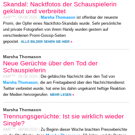
Skandal: Nacktfotos der Schauspielerin
geklaut und verbreitet
AMP™,
08-08-2026
|
Marsha Thomason
ist offenbar der neueste
Promi, der Opfer eines Nacktfoto-Skandals wurde. Sehr persönliche
und private Fotografien von ihrem Handy wurden gestern auf
verschiedenen Promi-Gossip-Seiten
gepostet.
ALLE BILDER SEHEN SIE HIER
»
Marsha Thomason
Neue Gerüchte über den Tod der
Schauspielerin
AMP™,
08.08.2026
|
Die gefälschte Nachricht über den Tod von
Marsha Thomason
, die am Freitagabend über den Nachrichtendienst
Twitter verbreitet wurde, hat eine bis dahin ungekannt heftige Reaktion
der Medien hervorgerufen.
MEHR LESEN
»
Marsha Thomason
Trennungsgerüchte: Ist sie wirklich wieder
Single?
AMP™,
08/08/2026
|
Zu Beginn dieser Woche brachten Presseberichte