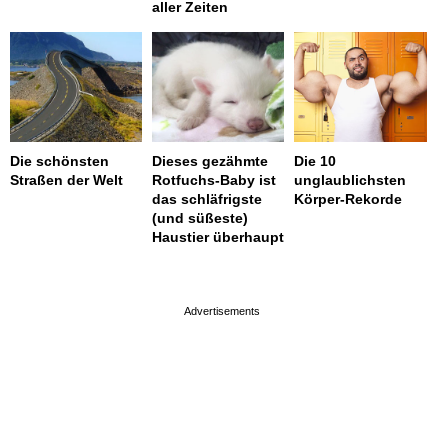
aller Zeiten
Die schönsten
Dieses gezähmte
Die 10
Straßen der Welt
Rotfuchs-Baby ist
unglaublichsten
das schläfrigste
Körper-Rekorde
(und süßeste)
Haustier überhaupt
page served in 0.002s (0,4)