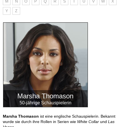
M
N
O
P
Q
R
S
T
U
V
W
X
Y
Z
Marsha Thomason
50-jährige Schauspielerin
Marsha Thomason
ist eine englische Schauspielerin. Bekannt
wurde sie durch ihre Rollen in Serien wie
White Collar
und
Las