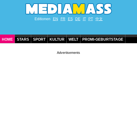
Editionen
EN
FR
ES
DE
IT
PT
中文
HOME
STARS
SPORT
KULTUR
WELT
PROMI-GEBURTSTAGE