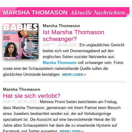
Aktuelle Nachrichten
MARSHA THOMASON
Marsha Thomason
Ist Marsha Thomason
schwanger?
AMP™,
08-08-2026
|
Ein unglaubliches Gerücht
breitet sich seit Donnerstagabend auf den
englischen Seiten sozialer Netzwerke aus:
Marsha Thomason
soll schwanger sein. Fotos
sowie eine der Schauspielerin nahestehende Quelle sollen die
glücklichen Umstände bestätigen.
MEHR LESEN
»
Marsha Thomason
Hat sie sich verlobt?
AMP™,
08-08-2026
|
Mehrere Promi-Seiten berichteten am Freitag,
dass Marsha Thomason, gemeinsam mit ihrem Partner beim Besuch
eines Juweliers beobachtet worden sei, der auf Verlobungsringe
spezialisert ist. Die Aussicht auf eine bevorstehende Heirat der 50
Jahre alten Schauspielerin hat dann die zu erwartende Hysterie auf
Facebook und Twitter ausgelöst.
MEHR LESEN
»