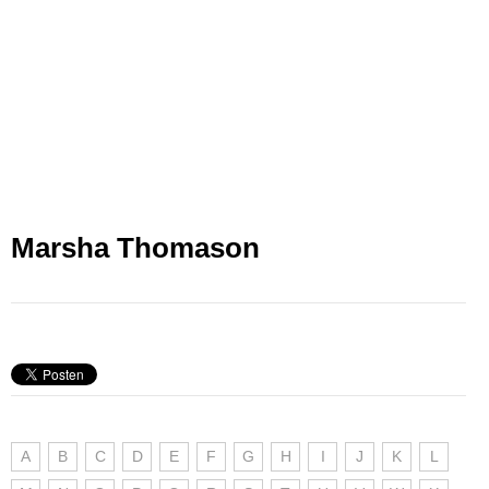
Marsha Thomason
A
B
C
D
E
F
G
H
I
J
K
L