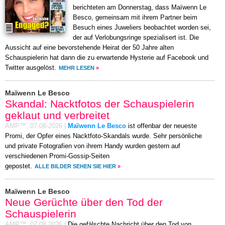
berichteten am Donnerstag, dass Maïwenn Le
Besco, gemeinsam mit ihrem Partner beim
Besuch eines Juweliers beobachtet worden sei,
der auf Verlobungsringe spezialisert ist. Die
Aussicht auf eine bevorstehende Heirat der 50 Jahre alten
Schauspielerin hat dann die zu erwartende Hysterie auf Facebook und
Twitter ausgelöst.
MEHR LESEN
»
Maïwenn Le Besco
Skandal: Nacktfotos der Schauspielerin
geklaut und verbreitet
AMP™,
07-08-2026
|
Maïwenn Le Besco
ist offenbar der neueste
Promi, der Opfer eines Nacktfoto-Skandals wurde. Sehr persönliche
und private Fotografien von ihrem Handy wurden gestern auf
verschiedenen Promi-Gossip-Seiten
gepostet.
ALLE BILDER SEHEN SIE HIER
»
Maïwenn Le Besco
Neue Gerüchte über den Tod der
Schauspielerin
AMP™,
07.08.2026
|
Die gefälschte Nachricht über den Tod von