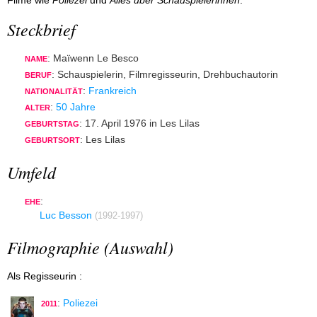
Filme wie
Poliezei
und
Alles über Schauspielerinnen
.
Steckbrief
: Maïwenn Le Besco
NAME
: Schauspielerin, Filmregisseurin, Drehbuchautorin
BERUF
:
Frankreich
NATIONALITÄT
:
50 Jahre
ALTER
: 17. April 1976 in Les Lilas
GEBURTSTAG
: Les Lilas
GEBURTSORT
Umfeld
:
EHE
Luc Besson
(1992-1997)
Filmographie (Auswahl)
Als Regisseurin :
:
Poliezei
2011