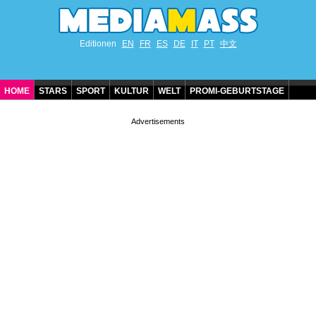
Editionen
EN
FR
ES
DE
IT
PT
中文
HOME
STARS
SPORT
KULTUR
WELT
PROMI-GEBURTSTAGE