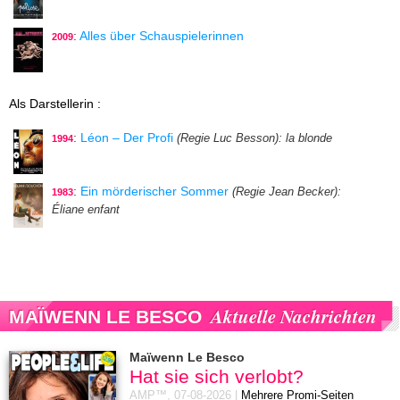
:
Alles über Schauspielerinnen
2009
Als Darstellerin :
:
Léon – Der Profi
(Regie Luc Besson)
: la blonde
1994
:
Ein mörderischer Sommer
(Regie Jean Becker)
:
1983
Éliane enfant
Aktuelle Nachrichten
MAÏWENN LE BESCO
Maïwenn Le Besco
Hat sie sich verlobt?
AMP™,
07-08-2026
|
Mehrere Promi-Seiten