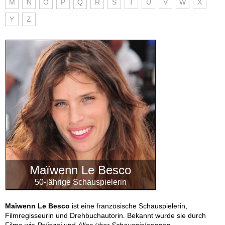
M
N
O
P
Q
R
S
T
U
V
W
X
Y
Z
Maïwenn Le Besco
50-jährige Schauspielerin
Maïwenn Le Besco
ist eine französische Schauspielerin,
Filmregisseurin und Drehbuchautorin. Bekannt wurde sie durch