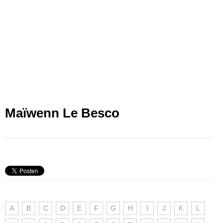
Maïwenn Le Besco
A
B
C
D
E
F
G
H
I
J
K
L