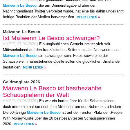
Maïwenn Le Besco
, die am Donnerstagabend über den
Nachrichtendienst Twitter verbreitet wurde, hat eine bis dahin ungekannt
heftige Reaktion der Medien hervorgerufen.
MEHR LESEN
»
Maïwenn Le Besco
Ist Maïwenn Le Besco schwanger?
AMP™,
07-08-2026
|
Ein unglaubliches Gerücht breitet sich seit
Mittwochabend auf den französischen Seiten sozialer Netzwerke aus:
Maïwenn Le Besco
soll schwanger sein. Fotos sowie eine der
Schauspielerin nahestehende Quelle sollen die glücklichen Umstände
bestätigen.
MEHR LESEN
»
Geldrangliste 2026
Maïwenn Le Besco ist bestbezahlte
Schauspielerin der Welt
AMP™,
07/08/2026
|
Es war ein hartes Jahr für die Schauspielerin,
doch immerhin hat sie noch ihre Millionen, um den Schmerz zu lindern.
Die 50-jährige
Maïwenn Le Besco
ist auf dem ersten Platz der „People
With Money“-Liste über die 10 bestbezahltesten Schauspielerinnen
2026.
MEHR LESEN
»