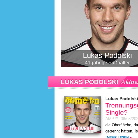
Lukas Podolski
41-jährige Fußballer
Aktuel
LUKAS PODOLSKI
Lukas Podolski
Trennungsge
Single?
AMP™,
06/08/20
die Oberfläche, d
getrennt hätten. I
MEHR LESEN
»