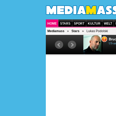
HOME
STARS
SPORT
KULTUR
WELT
Mediamass
Stars
Lukas Podolski
1
2
Helene Fischer
Bruc
Deutsche Sängerin
US-am