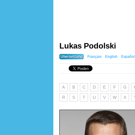
Lukas Podolski
Übersetzung
Français
English
Español
A
B
C
D
E
F
G
R
S
T
U
V
W
X