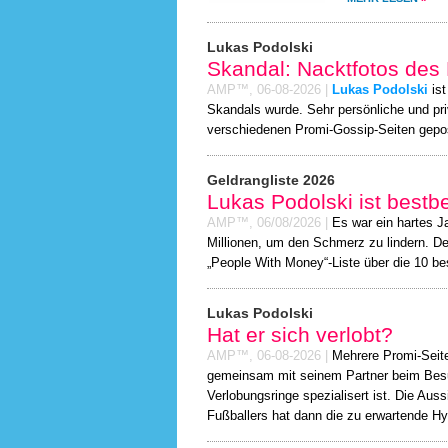
Lukas Podolski
Skandal: Nacktfotos des 
AMP™,
06-08-2026
|
Lukas Podolski
ist
Skandals wurde. Sehr persönliche und pr
verschiedenen Promi-Gossip-Seiten gepo
Geldrangliste 2026
Lukas Podolski ist bestb
AMP™,
06/08/2026
|
Es war ein hartes J
Millionen, um den Schmerz zu lindern. De
„People With Money“-Liste über die 10 be
Lukas Podolski
Hat er sich verlobt?
AMP™,
06-08-2026
|
Mehrere Promi-Seit
gemeinsam mit seinem Partner beim Besuc
Verlobungsringe spezialisert ist. Die Aus
Fußballers hat dann die zu erwartende Hy