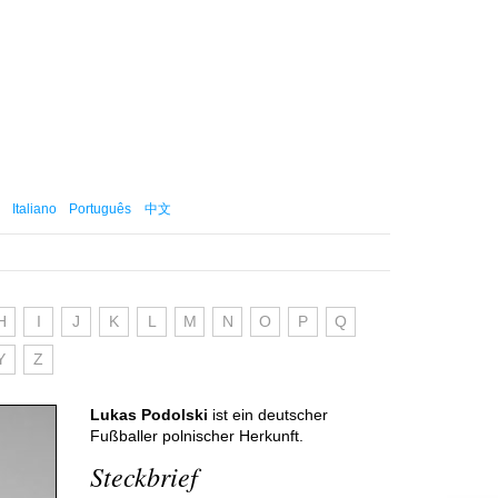
Italiano
Português
中文
H
I
J
K
L
M
N
O
P
Q
Y
Z
Lukas Podolski
ist ein deutscher
Fußballer polnischer Herkunft.
Steckbrief