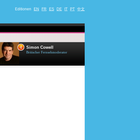
Editionen
EN
FR
ES
DE
IT
PT
中文
4
5
Simon Cowell
Till Lindema
Britischer Fernsehmoderator
Deutscher Sänger,
Schauspieler und 