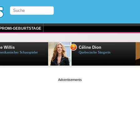
PROMI-GEBURTSTAGE
3
e Willis
Céline Dion
erikanischer Schauspieler
Quebecische Sängerin
page served in 0.036s (1,2)