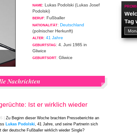
: Lukas Podolski (Lukas Josef
NAME
PROMI
Podolski)
Welc
: Fußballer
BERUF
Tag 
:
Deutschland
NATIONALITÄT
(polnischer Herkunft)
:
41 Jahre
ALTER
: 4. Juni 1985 in
GEBURTSTAG
Gliwice
: Gliwice
GEBURTSORT
le Nachrichten
rüchte: Ist er wirklich wieder
26
|
Zu Beginn dieser Woche brachten Presseberichte an
ass
Lukas Podolski
, 41 Jahre, und seine Partnerin sich
st der deutsche Fußballer wirklich wieder Single?