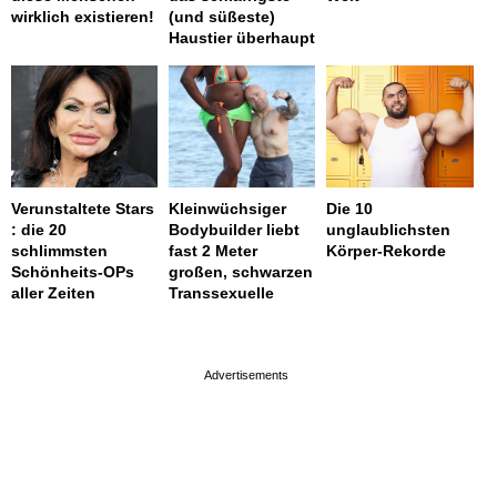
wirklich existieren!
(und süßeste)
Haustier überhaupt
Verunstaltete Stars
Kleinwüchsiger
Die 10
: die 20
Bodybuilder liebt
unglaublichsten
schlimmsten
fast 2 Meter
Körper-Rekorde
Schönheits-OPs
großen, schwarzen
aller Zeiten
Transsexuelle
page served in 0.003s (0,4)