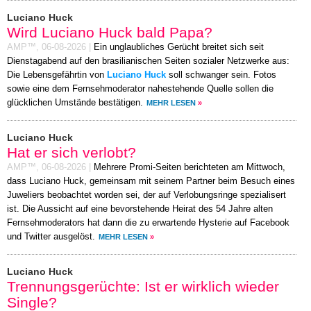
Luciano Huck
Wird Luciano Huck bald Papa?
AMP™,
06-08-2026
|
Ein unglaubliches Gerücht breitet sich seit
Dienstagabend auf den brasilianischen Seiten sozialer Netzwerke aus:
Die Lebensgefährtin von
Luciano Huck
soll schwanger sein. Fotos
sowie eine dem Fernsehmoderator nahestehende Quelle sollen die
glücklichen Umstände bestätigen.
MEHR LESEN
»
Luciano Huck
Hat er sich verlobt?
AMP™,
06-08-2026
|
Mehrere Promi-Seiten berichteten am Mittwoch,
dass Luciano Huck, gemeinsam mit seinem Partner beim Besuch eines
Juweliers beobachtet worden sei, der auf Verlobungsringe spezialisert
ist. Die Aussicht auf eine bevorstehende Heirat des 54 Jahre alten
Fernsehmoderators hat dann die zu erwartende Hysterie auf Facebook
und Twitter ausgelöst.
MEHR LESEN
»
Luciano Huck
Trennungsgerüchte: Ist er wirklich wieder
Single?