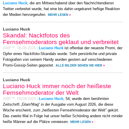
Luciano Huck
, die am Mittwochabend über den Nachrichtendienst
Twitter verbreitet wurde, hat eine bis dahin ungekannt heftige Reaktion
der Medien hervorgerufen.
MEHR LESEN
»
Luciano Huck
Skandal: Nacktfotos des
Fernsehmoderators geklaut und verbreitet
AMP™,
06-08-2026
|
Luciano Huck
ist offenbar der neueste Promi, der
Opfer eines Nacktfoto-Skandals wurde. Sehr persönliche und private
Fotografien von seinem Handy wurden gestern auf verschiedenen
Promi-Gossip-Seiten gepostet.
ALLE BILDER SEHEN SIE HIER
»
Luciano Huck
Luciano Huck immer noch der heißeste
Fernsehmoderator der Welt
AMP™,
06/08/2026
|
Luciano Huck
, 54, wurde dem berühmten
Zeitschrift „Glam'Mag“ in der Ausgabe vom August 2026, die diese
Woche erscheint, zum „heißesten Fernsehmoderator der Welt” gekürt.
Das zweite Mal in Folge hat unser heißer Schönling andere nicht minder
heiße Männer auf die Plätze verwiesen.
MEHR LESEN
»