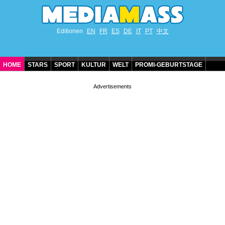
Editionen
EN
FR
ES
DE
IT
PT
中文
HOME
STARS
SPORT
KULTUR
WELT
PROMI-GEBURTSTAGE