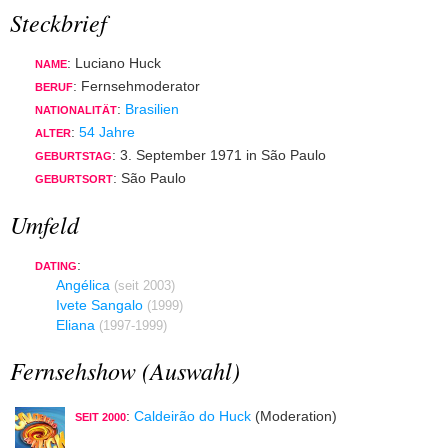
Steckbrief
: Luciano Huck
NAME
: Fernsehmoderator
BERUF
:
Brasilien
NATIONALITÄT
:
54 Jahre
ALTER
: 3. September 1971 in São Paulo
GEBURTSTAG
: São Paulo
GEBURTSORT
Umfeld
:
DATING
Angélica
(seit 2003)
Ivete Sangalo
(1999)
Eliana
(1997-1999)
Fernsehshow (Auswahl)
:
Caldeirão do Huck
(Moderation)
SEIT 2000