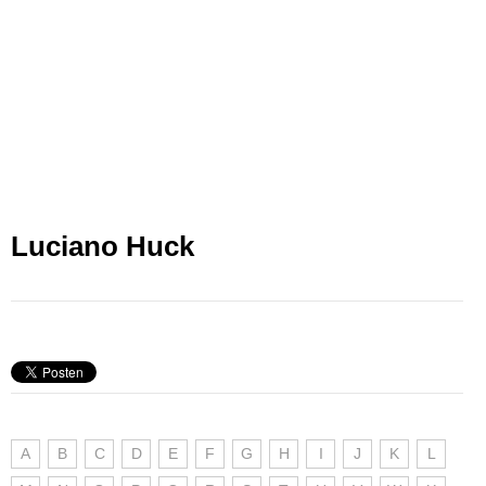
Luciano Huck
A
B
C
D
E
F
G
H
I
J
K
L