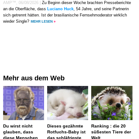
AMP™,
06/08/2026
|
Zu Beginn dieser Woche brachten Presseberichte
an die Oberfläche, dass
Luciano Huck
, 54 Jahre, und seine Partnerin
sich getrennt hätten. Ist der brasilianische Fernsehmoderator wirklich
wieder Single?
MEHR LESEN
»
Mehr aus dem Web
Du wirst nicht
Dieses gezähmte
Ranking : die 20
glauben, dass
Rotfuchs-Baby ist
süßesten Tiere der
diese Menschen
das schläfrigste
Welt