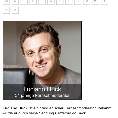
M
N
O
P
Q
R
S
T
U
V
W
X
Y
Z
Luciano Huck
54-jährige Fernsehmoderator
Luciano Huck
ist ein brasilianischer Fernsehmoderator. Bekannt
wurde er durch seine Sendung
Caldeirão do Huck
.