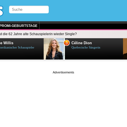
PROMI-GEBURTSTAGE
Ist die 62 Jahre alte Schauspielerin wieder Single?
3
e Willis
Céline Dion
erikanischer Schauspieler
Quebecische Sängerin
page served in 0.001s (0,5)