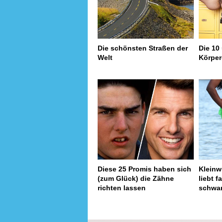
Die schönsten Straßen der
Die 10
Welt
Körper
Diese 25 Promis haben sich
Kleinw
(zum Glück) die Zähne
liebt f
richten lassen
schwar
page