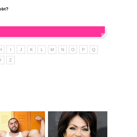
lobt?
H
I
J
K
L
M
N
O
P
Q
Y
Z