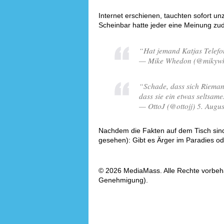
Internet erschienen, tauchten sofort un
Scheinbar hatte jeder eine Meinung zu
“Hat jemand Katjas Tele
— Mike Whedon (@mikywhe
“Schade, dass sich Rieman
dass sie ein etwas seltsam
— OttoJ (@ottojj) 5. Augu
Nachdem die Fakten auf dem Tisch sind
gesehen): Gibt es Ärger im Paradies ode
© 2026 MediaMass. Alle Rechte vorbehalt
Genehmigung).