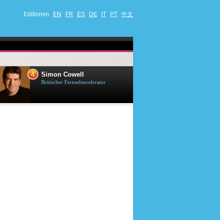
Editionen
EN
FR
ES
DE
IT
PT
中文
4
5
Simon Cowell
Till Lindema
Britischer Fernsehmoderator
Deutscher Sänger,
Schauspieler und 