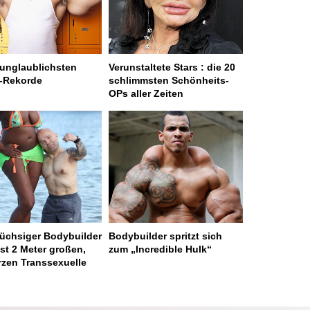
 unglaublichsten
Verunstaltete Stars : die 20
-Rekorde
schlimmsten Schönheits-
OPs aller Zeiten
üchsiger Bodybuilder
Bodybuilder spritzt sich
ast 2 Meter großen,
zum „Incredible Hulk“
zen Transsexuelle
 served in 0.001s (0,4)