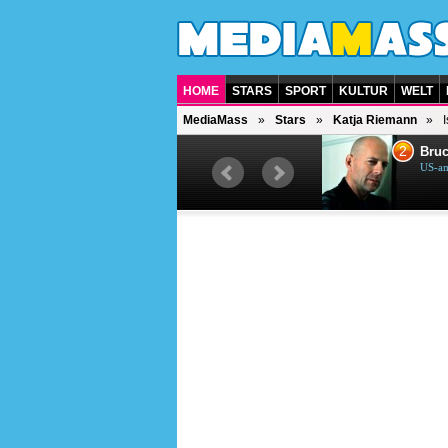
HOME
STARS
SPORT
KULTUR
WELT
MediaMass
Stars
Katja Riemann
1
2
Helene Fischer
Bruc
Deutsche Sängerin
US-am