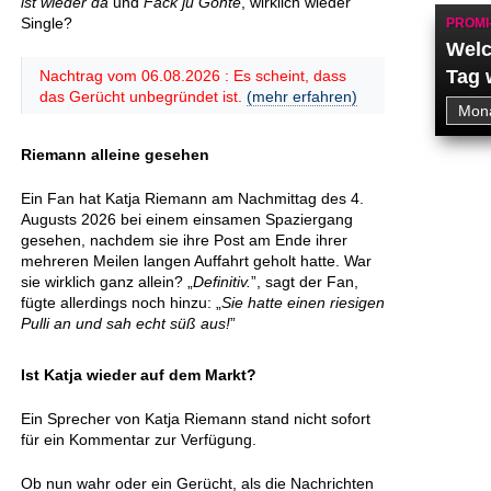
ist wieder da
und
Fack ju Göhte
, wirklich wieder
Single?
PROMI
Welc
Tag 
Nachtrag vom 06.08.2026 : Es scheint, dass
das Gerücht unbegründet ist.
(mehr erfahren)
Riemann alleine gesehen
Ein Fan hat Katja Riemann am Nachmittag des 4.
Augusts 2026 bei einem einsamen Spaziergang
gesehen, nachdem sie ihre Post am Ende ihrer
mehreren Meilen langen Auffahrt geholt hatte. War
sie wirklich ganz allein? „
Definitiv.
”, sagt der Fan,
fügte allerdings noch hinzu: „
Sie hatte einen riesigen
Pulli an und sah echt süß aus!
”
Ist Katja wieder auf dem Markt?
Ein Sprecher von Katja Riemann stand nicht sofort
für ein Kommentar zur Verfügung.
Ob nun wahr oder ein Gerücht, als die Nachrichten