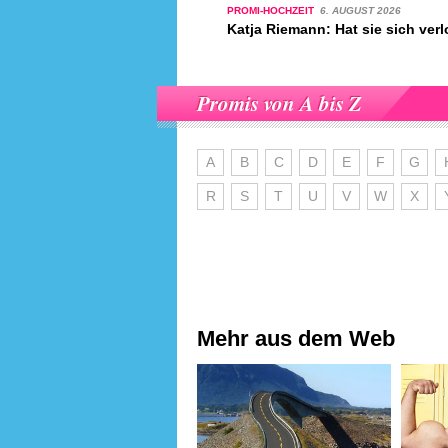
PROMI-HOCHZEIT
6. AUGUST 2026
Katja Riemann: Hat sie sich ver
Promis von A bis Z
A
B
C
D
E
F
G
R
S
T
U
V
W
X
Mehr aus dem Web