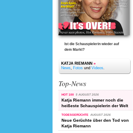
Ist die Schauspielerin wieder auf
dem Markt?
KATJA RIEMANN
»
News
,
Fotos
und
Videos
.
Top-News
HOT 100
5 AUGUST 2026
Katja Riemann immer noch die
heißeste Schauspielerin der Welt
TODESGERÜCHTE
AUGUST 2026
Neue Gerüchte über den Tod von
Katja Riemann