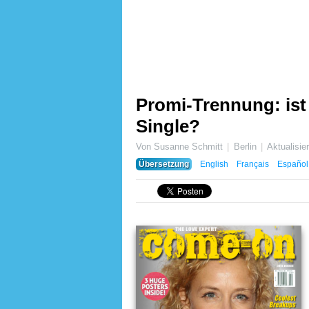
Promi-Trennung: ist
Single?
Von Susanne Schmitt
Berlin
Aktualisie
Übersetzung
English
Français
Español