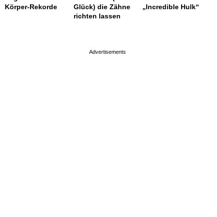
Körper-Rekorde
Glück) die Zähne
„Incredible Hulk“
richten lassen
page served in 0.001s (0,4)