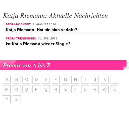
Katja Riemann: Aktuelle Nachrichten
PROMI-HOCHZEIT
7. AUGUST 2026
Katja Riemann: Hat sie sich verlobt?
PROMI-TRENNUNGEN
30. JULI 2026
Ist Katja Riemann wieder Single?
Promis von A bis Z
A
B
C
D
E
F
G
H
I
J
K
L
M
N
O
P
Q
R
S
T
U
V
W
X
Y
Z