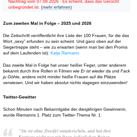
Nachtrag vom 07.08.2026 : Es scheint, dass das Gerücht
unbegründet ist.
(mehr erfahren)
Zum zweiten Mal in Folge – 2025 und 2026
Die Zeitschrift veröffentlicht ihre Liste der 100 Frauen, für die das
Wort „sexy” erfunden zu sein scheint. Und ganz oben auf der
Siegertreppe steht – wie zu erwarten (wenn man bei den Promis
auf dem Laufenden ist):
Katja Riemann
.
Das zweite Mal in Folge hat unser heißer Feger, unter anderem
bekannt durch ihre Rollen in Filmen wie
Er ist wieder da
und
Fack
ju Göhte
, andere nicht minder heiße Frauen auf die Plätze
verwiesen. Und wir haben absolut nichts dagegen einzuwenden!
Twitter-Gewitter
Schon Minuten nach Bekanntgabe der diesjährigen Gewinnerin,
wurde Riemanns 1. Platz zum Twitter-Thema Nr. 1:
“
Sie ist ohne Zweifel wunderschön, und hat ihre
Karriere nicht nur mit ihren äußerlichen Reizen