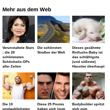
Mehr aus dem Web
Verunstaltete Stars
Die schönsten
Dieses gezähmte
: die 20
Straßen der Welt
Rotfuchs-Baby ist
schlimmsten
das schläfrigste
Schönheits-OPs
(und süßeste)
aller Zeiten
Haustier überhaupt
Die 10
Diese 25 Promis
Bodybuilder spritzt
unglaublichsten
haben sich (zum
sich zum