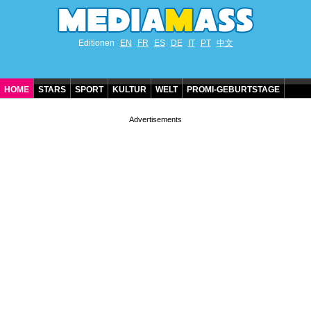
Editionen
EN
FR
ES
DE
IT
PT
中文
HOME
STARS
SPORT
KULTUR
WELT
PROMI-GEBURTSTAGE