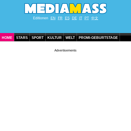
Editionen
EN
FR
ES
DE
IT
PT
中文
HOME
STARS
SPORT
KULTUR
WELT
PROMI-GEBURTSTAGE