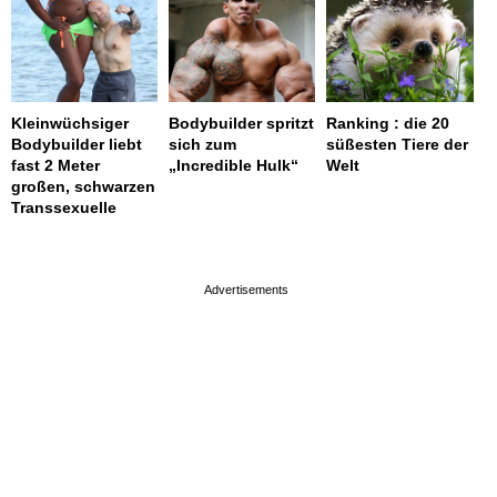
Kleinwüchsiger
Bodybuilder spritzt
Ranking : die 20
Bodybuilder liebt
sich zum
süßesten Tiere der
fast 2 Meter
„Incredible Hulk“
Welt
großen, schwarzen
Transsexuelle
page served in 0.002s (0,4)