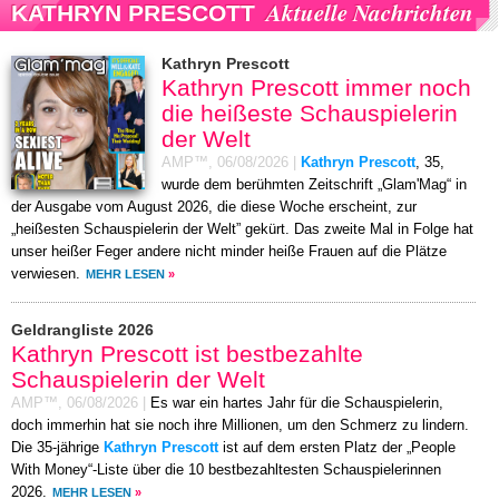
Aktuelle Nachrichten
KATHRYN PRESCOTT
Kathryn Prescott
Kathryn Prescott immer noch
die heißeste Schauspielerin
der Welt
AMP™,
06/08/2026
|
Kathryn Prescott
, 35,
wurde dem berühmten Zeitschrift „Glam'Mag“ in
der Ausgabe vom August 2026, die diese Woche erscheint, zur
„heißesten Schauspielerin der Welt” gekürt. Das zweite Mal in Folge hat
unser heißer Feger andere nicht minder heiße Frauen auf die Plätze
verwiesen.
MEHR LESEN
»
Geldrangliste 2026
Kathryn Prescott ist bestbezahlte
Schauspielerin der Welt
AMP™,
06/08/2026
|
Es war ein hartes Jahr für die Schauspielerin,
doch immerhin hat sie noch ihre Millionen, um den Schmerz zu lindern.
Die 35-jährige
Kathryn Prescott
ist auf dem ersten Platz der „People
With Money“-Liste über die 10 bestbezahltesten Schauspielerinnen
2026.
MEHR LESEN
»