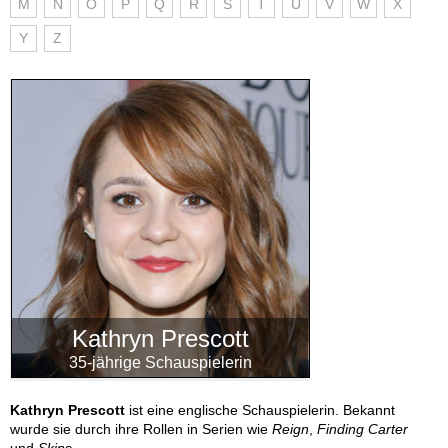
M
N
O
P
Q
R
S
T
U
V
W
X
Y
Z
Kathryn Prescott
35-jährige Schauspielerin
Kathryn Prescott
ist eine englische Schauspielerin. Bekannt
wurde sie durch ihre Rollen in Serien wie
Reign
,
Finding Carter