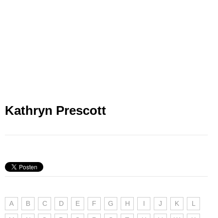
Kathryn Prescott
A
B
C
D
E
F
G
H
I
J
K
L