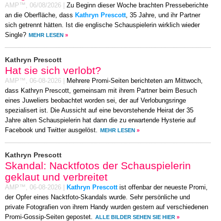
AMP™,
06/08/2026
|
Zu Beginn dieser Woche brachten Presseberichte
an die Oberfläche, dass
Kathryn Prescott
, 35 Jahre, und ihr Partner
sich getrennt hätten. Ist die englische Schauspielerin wirklich wieder
Single?
MEHR LESEN
»
Kathryn Prescott
Hat sie sich verlobt?
AMP™,
06-08-2026
|
Mehrere Promi-Seiten berichteten am Mittwoch,
dass Kathryn Prescott, gemeinsam mit ihrem Partner beim Besuch
eines Juweliers beobachtet worden sei, der auf Verlobungsringe
spezialisert ist. Die Aussicht auf eine bevorstehende Heirat der 35
Jahre alten Schauspielerin hat dann die zu erwartende Hysterie auf
Facebook und Twitter ausgelöst.
MEHR LESEN
»
Kathryn Prescott
Skandal: Nacktfotos der Schauspielerin
geklaut und verbreitet
AMP™,
06-08-2026
|
Kathryn Prescott
ist offenbar der neueste Promi,
der Opfer eines Nacktfoto-Skandals wurde. Sehr persönliche und
private Fotografien von ihrem Handy wurden gestern auf verschiedenen
Promi-Gossip-Seiten gepostet.
ALLE BILDER SEHEN SIE HIER
»