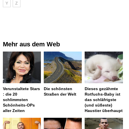
Y
Z
Mehr aus dem Web
Verunstaltete Stars
Die schönsten
Dieses gezähmte
: die 20
Straßen der Welt
Rotfuchs-Baby ist
schlimmsten
das schläfrigste
Schönheits-OPs
(und süßeste)
aller Zeiten
Haustier überhaupt