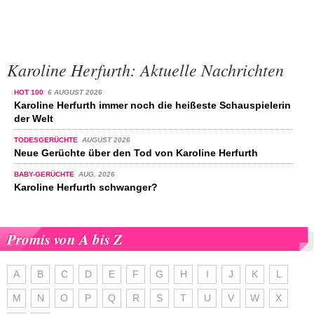
Karoline Herfurth: Aktuelle Nachrichten
HOT 100
6 AUGUST 2026
Karoline Herfurth immer noch die heißeste Schauspielerin
der Welt
TODESGERÜCHTE
AUGUST 2026
Neue Gerüchte über den Tod von Karoline Herfurth
BABY-GERÜCHTE
AUG. 2026
Karoline Herfurth schwanger?
Promis von A bis Z
A
B
C
D
E
F
G
H
I
J
K
L
M
N
O
P
Q
R
S
T
U
V
W
X