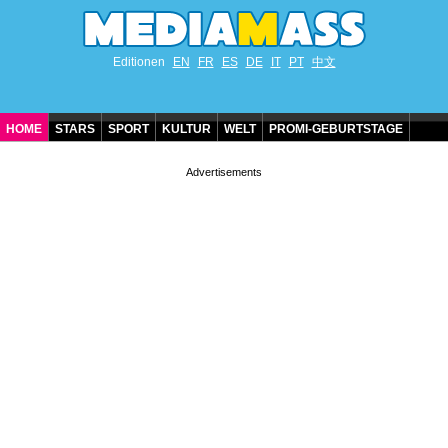
Editionen
EN
FR
ES
DE
IT
PT
中文
HOME
STARS
SPORT
KULTUR
WELT
PROMI-GEBURTSTAGE