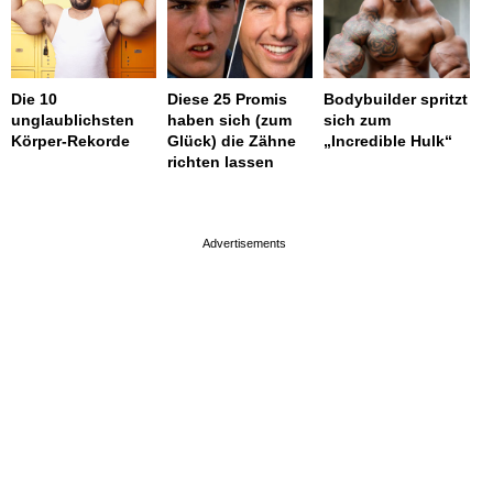
Die 10
Diese 25 Promis
Bodybuilder spritzt
unglaublichsten
haben sich (zum
sich zum
Körper-Rekorde
Glück) die Zähne
„Incredible Hulk“
richten lassen
page served in 0.001s (0,4)