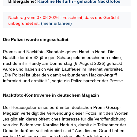
Bildergalerie:
Karoline Herfurth - gehackte Nacktfotos
Nachtrag vom 07.08.2026 : Es scheint, dass das Gerücht
unbegründet ist.
(mehr erfahren)
Die Polizei wurde eingeschaltet
Promis und Nacktfoto-Skandale gehen Hand in Hand. Die
Nacktbilder der 42-jährigen Schauspielerin erschienen online,
nachdem ihr Handy am Donnerstag (6. August 2026) gehackt
wurde und haben sich wie ein Lauffeuer im Internet verbreitet.
„Die Polizei ist über den damit verbundenen Hacker-Angriff
informiert und ermittelt.“, sagte ein Polizeisprecher der Presse.
Nacktfoto-Kontroverse in deutschem Magazin
Der Herausgeber eines berühmten deutschen Promi-Gossip-
Magazin verteidigt die Verwendung dieser Fotos, mit den Worten
„es gibt ein klares öffentliches Interesse für die Veröffentlichung
von den Bildern von Karoline Herfurth, damit die Teilnehmer der
Debatte darüber voll informiert sind.“ Aus diesem Grund haben
wir bei Mediamass uns entschieden, alle Nacktfotos zu