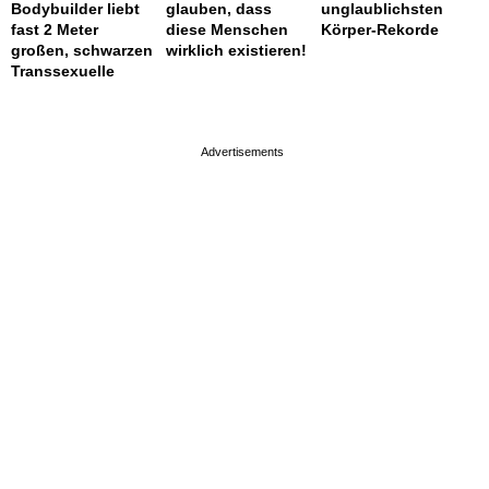
Bodybuilder liebt
glauben, dass
unglaublichsten
fast 2 Meter
diese Menschen
Körper-Rekorde
großen, schwarzen
wirklich existieren!
Transsexuelle
page served in 0.024s (0,9)