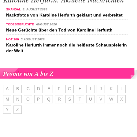
SKANDAL
6. AUGUST 2026
Nacktfotos von Karoline Herfurth geklaut und verbreitet
TODESGERÜCHTE
AUGUST 2026
Neue Gerüchte über den Tod von Karoline Herfurth
HOT 100
5 AUGUST 2026
Karoline Herfurth immer noch die heißeste Schauspielerin
der Welt
Promis von A bis Z
A
B
C
D
E
F
G
H
I
J
K
L
M
N
O
P
Q
R
S
T
U
V
W
X
Y
Z