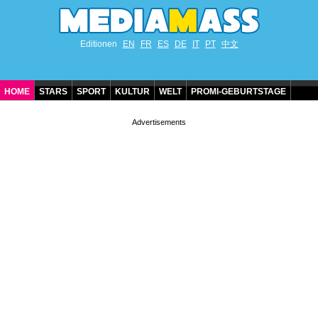
Editionen
EN
FR
ES
DE
IT
PT
中文
HOME
STARS
SPORT
KULTUR
WELT
PROMI-GEBURTSTAGE