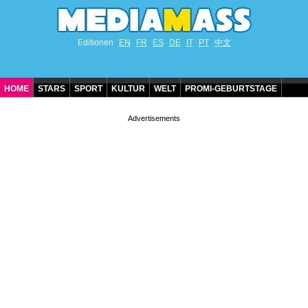
Editionen
EN
FR
ES
DE
IT
PT
中文
HOME
STARS
SPORT
KULTUR
WELT
PROMI-GEBURTSTAGE