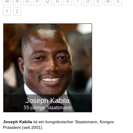
M
N
O
P
Q
R
S
T
U
V
W
X
Y
Z
Joseph Kabila
55-jährige Staatsmann
Joseph Kabila
ist ein kongolesischer Staatsmann, Kongos
Präsident (seit 2001).