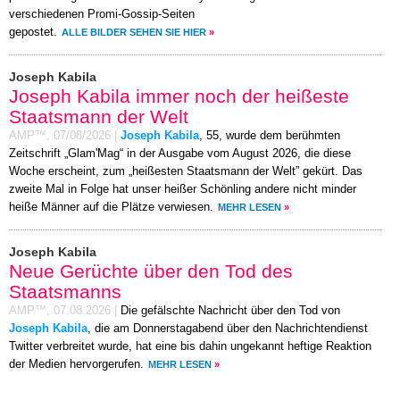
verschiedenen Promi-Gossip-Seiten
gepostet.
ALLE BILDER SEHEN SIE HIER
»
Joseph Kabila
Joseph Kabila immer noch der heißeste
Staatsmann der Welt
AMP™,
07/08/2026
|
Joseph Kabila
, 55, wurde dem berühmten
Zeitschrift „Glam'Mag“ in der Ausgabe vom August 2026, die diese
Woche erscheint, zum „heißesten Staatsmann der Welt” gekürt. Das
zweite Mal in Folge hat unser heißer Schönling andere nicht minder
heiße Männer auf die Plätze verwiesen.
MEHR LESEN
»
Joseph Kabila
Neue Gerüchte über den Tod des
Staatsmanns
AMP™,
07.08.2026
|
Die gefälschte Nachricht über den Tod von
Joseph Kabila
, die am Donnerstagabend über den Nachrichtendienst
Twitter verbreitet wurde, hat eine bis dahin ungekannt heftige Reaktion
der Medien hervorgerufen.
MEHR LESEN
»