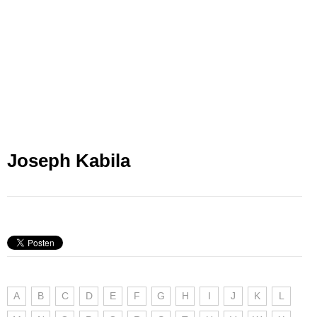
Joseph Kabila
A
B
C
D
E
F
G
H
I
J
K
L