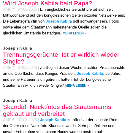
Wird Joseph Kabila bald Papa?
AMP™,
07-08-2026
|
Ein unglaubliches Gerücht breitet sich seit
Mittwochabend auf den kongolesischen Seiten sozialer Netzwerke aus:
Die Lebensgefährtin von
Joseph Kabila
soll schwanger sein. Fotos
sowie eine dem Staatsmann nahestehende Quelle sollen die
glücklichen Umstände bestätigen.
MEHR LESEN
»
Joseph Kabila
Trennungsgerüchte: Ist er wirklich wieder
Single?
AMP™,
07/08/2026
|
Zu Beginn dieser Woche brachten Presseberichte
an die Oberfläche, dass Kongos Präsident
Joseph Kabila
, 55 Jahre,
und seine Partnerin sich getrennt hätten. Ist der kongolesische
Staatsmann wirklich wieder Single?
MEHR LESEN
»
Joseph Kabila
Skandal: Nacktfotos des Staatsmanns
geklaut und verbreitet
AMP™,
07-08-2026
|
Joseph Kabila
ist offenbar der neueste Promi,
der Opfer eines Nacktfoto-Skandals wurde. Sehr persönliche und
private Fotografien von seinem Handy wurden gestern auf