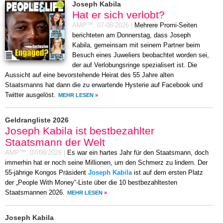
Joseph Kabila
Hat er sich verlobt?
AMP™,
07-08-2026
|
Mehrere Promi-Seiten
berichteten am Donnerstag, dass Joseph
Kabila, gemeinsam mit seinem Partner beim
Besuch eines Juweliers beobachtet worden sei,
der auf Verlobungsringe spezialisert ist. Die
Aussicht auf eine bevorstehende Heirat des 55 Jahre alten
Staatsmanns hat dann die zu erwartende Hysterie auf Facebook und
Twitter ausgelöst.
MEHR LESEN
»
Geldrangliste 2026
Joseph Kabila ist bestbezahlter
Staatsmann der Welt
AMP™,
07/08/2026
|
Es war ein hartes Jahr für den Staatsmann, doch
immerhin hat er noch seine Millionen, um den Schmerz zu lindern. Der
55-jährige Kongos Präsident
Joseph Kabila
ist auf dem ersten Platz
der „People With Money“-Liste über die 10 bestbezahltesten
Staatsmannen 2026.
MEHR LESEN
»
Joseph Kabila