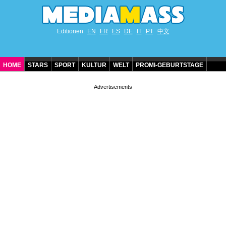
Editionen
EN
FR
ES
DE
IT
PT
中文
HOME
STARS
SPORT
KULTUR
WELT
PROMI-GEBURTSTAGE