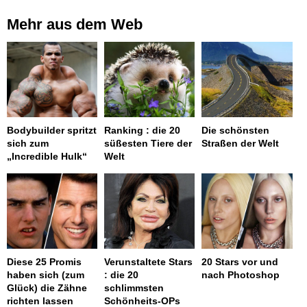
Mehr aus dem Web
Bodybuilder spritzt
Ranking : die 20
Die schönsten
sich zum
süßesten Tiere der
Straßen der Welt
„Incredible Hulk“
Welt
Diese 25 Promis
Verunstaltete Stars
20 Stars vor und
haben sich (zum
: die 20
nach Photoshop
Glück) die Zähne
schlimmsten
richten lassen
Schönheits-OPs