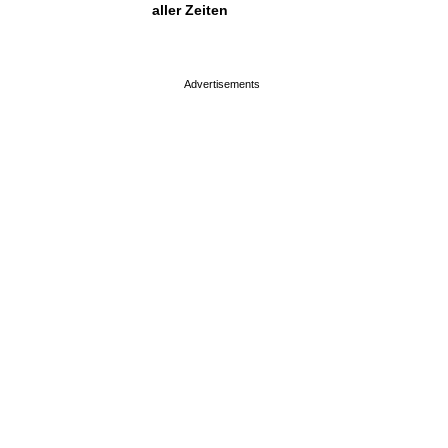
aller Zeiten
page served in 0.001s (0,4)