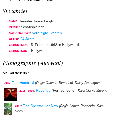
und
Ich glaub’, ich steh’ im Wald
.
Steckbrief
: Jennifer Jason Leigh
NAME
: Schauspielerin
BERUF
:
Vereinigte Staaten
NATIONALITÄT
:
64 Jahre
ALTER
: 5. Februar 1962 in Hollywood
GEBURTSTAG
: Hollywood
GEBURTSORT
Filmographie (Auswahl)
Als Darstellerin :
:
The Hateful 8
(Regie Quentin Tarantino)
: Daisy Domergue
2015
:
Revenge
(Fernsehserie)
: Kara Clarke-Murphy
2011 - 2015
:
The Spectacular Now
(Regie James Ponsoldt)
: Sara
2013
Keely