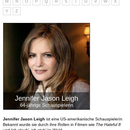
M
N
O
P
Q
R
S
T
U
V
W
X
Y
Z
Jennifer Jason Leigh
64-jährige Schauspielerin
Jennifer Jason Leigh
ist eine US-amerikanische Schauspielerin.
Bekannt wurde sie durch ihre Rollen in Filmen wie
The Hateful 8