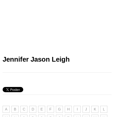
Jennifer Jason Leigh
A
B
C
D
E
F
G
H
I
J
K
L