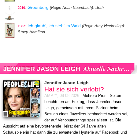
:
Greenberg
(Regie Noah Baumbach)
: Beth
2010
:
Ich glaub’, ich steh’ im Wald
(Regie Amy Heckerling)
:
1982
Stacy Hamilton
Aktuelle Nachrichten
JENNIFER JASON LEIGH
Jennifer Jason Leigh
Hat sie sich verlobt?
AMP™,
08-08-2026
|
Mehrere Promi-Seiten
berichteten am Freitag, dass Jennifer Jason
Leigh, gemeinsam mit ihrem Partner beim
Besuch eines Juweliers beobachtet worden sei,
der auf Verlobungsringe spezialisert ist. Die
Aussicht auf eine bevorstehende Heirat der 64 Jahre alten
Schauspielerin hat dann die zu erwartende Hysterie auf Facebook und