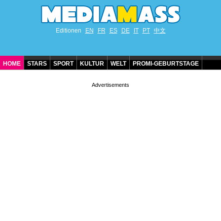
Editionen
EN
FR
ES
DE
IT
PT
中文
HOME
STARS
SPORT
KULTUR
WELT
PROMI-GEBURTSTAGE