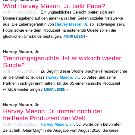
Wird Harvey Mason, Jr. bald Papa?
AMP™,
08-08-2026
|
Ein unglaubliches Gerücht breitet sich seit
Donnerstagabend auf den amerikanischen Seiten sozialer Netzwerke
aus: Die Lebensgefährtin von
Harvey Mason, Jr.
soll schwanger sein.
Fotos sowie eine dem Produzent nahestehende Quelle sollen die
glücklichen Umstände bestätigen.
MEHR LESEN
»
Harvey Mason, Jr.
Trennungsgerüchte: Ist er wirklich wieder
Single?
AMP™,
08/08/2026
|
Zu Beginn dieser Woche brachten Presseberichte
an die Oberfläche, dass
Harvey Mason, Jr.
, 58 Jahre, und seine
Partnerin sich getrennt hätten. Ist der US-amerikanische Produzent
wirklich wieder Single?
MEHR LESEN
»
Harvey Mason, Jr.
Harvey Mason, Jr. immer noch der
heißeste Produzent der Welt
AMP™,
08/08/2026
|
Harvey Mason, Jr.
, 58, wurde dem berühmten
Zeitschrift „Glam'Mag“ in der Ausgabe vom August 2026, die diese