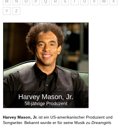
M
N
O
P
Q
R
S
T
U
V
W
X
Y
Z
Harvey Mason, Jr.
58-jährige Produzent
Harvey Mason, Jr.
ist ein US-amerikanischer Produzent und
Songwriter. Bekannt wurde er für seine Musik zu
Dreamgirls
.