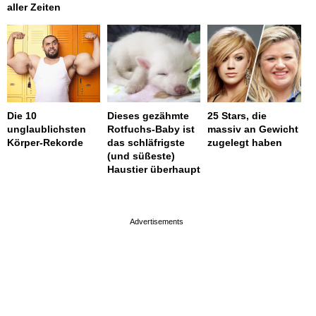
aller Zeiten
Die 10
Dieses gezähmte
25 Stars, die
unglaublichsten
Rotfuchs-Baby ist
massiv an Gewicht
Körper-Rekorde
das schläfrigste
zugelegt haben
(und süßeste)
Haustier überhaupt
page served in 0s (0,4)