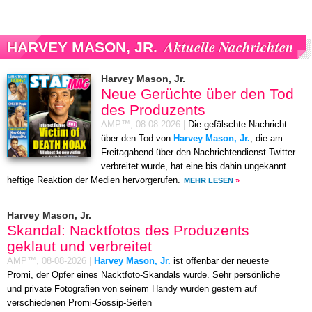
Aktuelle Nachrichten
HARVEY MASON, JR.
Harvey Mason, Jr.
Neue Gerüchte über den Tod
des Produzents
AMP™,
08.08.2026
|
Die gefälschte Nachricht
über den Tod von
Harvey Mason, Jr.
, die am
Freitagabend über den Nachrichtendienst Twitter
verbreitet wurde, hat eine bis dahin ungekannt
heftige Reaktion der Medien hervorgerufen.
MEHR LESEN
»
Harvey Mason, Jr.
Skandal: Nacktfotos des Produzents
geklaut und verbreitet
AMP™,
08-08-2026
|
Harvey Mason, Jr.
ist offenbar der neueste
Promi, der Opfer eines Nacktfoto-Skandals wurde. Sehr persönliche
und private Fotografien von seinem Handy wurden gestern auf
verschiedenen Promi-Gossip-Seiten