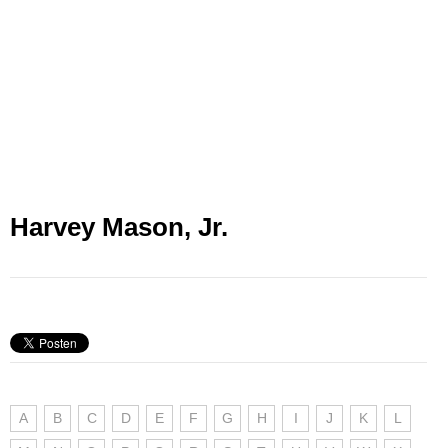
Harvey Mason, Jr.
A
B
C
D
E
F
G
H
I
J
K
L