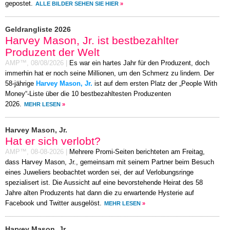
gepostet.
ALLE BILDER SEHEN SIE HIER
»
Geldrangliste 2026
Harvey Mason, Jr. ist bestbezahlter
Produzent der Welt
AMP™,
08/08/2026
|
Es war ein hartes Jahr für den Produzent, doch
immerhin hat er noch seine Millionen, um den Schmerz zu lindern. Der
58-jährige
Harvey Mason, Jr.
ist auf dem ersten Platz der „People With
Money“-Liste über die 10 bestbezahltesten Produzenten
2026.
MEHR LESEN
»
Harvey Mason, Jr.
Hat er sich verlobt?
AMP™,
08-08-2026
|
Mehrere Promi-Seiten berichteten am Freitag,
dass Harvey Mason, Jr., gemeinsam mit seinem Partner beim Besuch
eines Juweliers beobachtet worden sei, der auf Verlobungsringe
spezialisert ist. Die Aussicht auf eine bevorstehende Heirat des 58
Jahre alten Produzents hat dann die zu erwartende Hysterie auf
Facebook und Twitter ausgelöst.
MEHR LESEN
»
Harvey Mason, Jr.