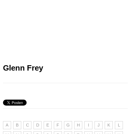
Glenn Frey
A
B
C
D
E
F
G
H
I
J
K
L