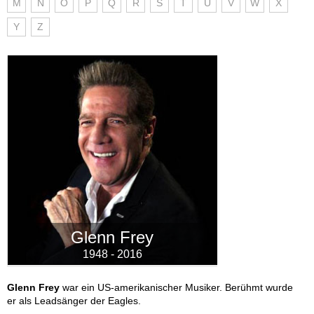
M
N
O
P
Q
R
S
T
U
V
W
X
Y
Z
Glenn Frey
1948 - 2016
Glenn Frey
war ein US-amerikanischer Musiker. Berühmt wurde
er als Leadsänger der Eagles.