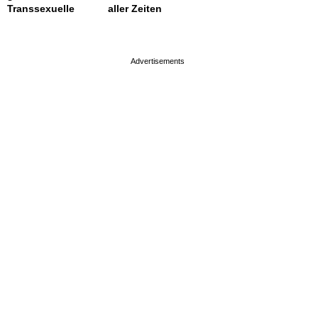
Transsexuelle
aller Zeiten
page served in 0.002s (0,4)