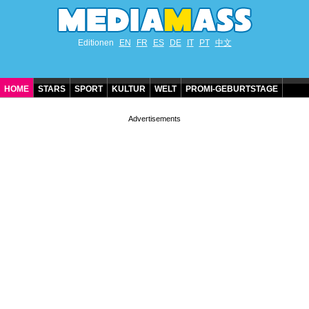
Editionen
EN
FR
ES
DE
IT
PT
中文
HOME
STARS
SPORT
KULTUR
WELT
PROMI-GEBURTSTAGE