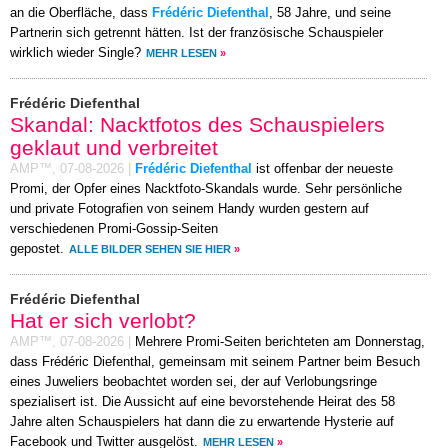
an die Oberfläche, dass
Frédéric Diefenthal
, 58 Jahre, und seine
Partnerin sich getrennt hätten. Ist der französische Schauspieler
wirklich wieder Single?
MEHR LESEN
»
Frédéric Diefenthal
Skandal: Nacktfotos des Schauspielers
geklaut und verbreitet
AMP™,
07-08-2026
|
Frédéric Diefenthal
ist offenbar der neueste
Promi, der Opfer eines Nacktfoto-Skandals wurde. Sehr persönliche
und private Fotografien von seinem Handy wurden gestern auf
verschiedenen Promi-Gossip-Seiten
gepostet.
ALLE BILDER SEHEN SIE HIER
»
Frédéric Diefenthal
Hat er sich verlobt?
AMP™,
07-08-2026
|
Mehrere Promi-Seiten berichteten am Donnerstag,
dass Frédéric Diefenthal, gemeinsam mit seinem Partner beim Besuch
eines Juweliers beobachtet worden sei, der auf Verlobungsringe
spezialisert ist. Die Aussicht auf eine bevorstehende Heirat des 58
Jahre alten Schauspielers hat dann die zu erwartende Hysterie auf
Facebook und Twitter ausgelöst.
MEHR LESEN
»