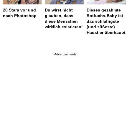
20 Stars vor und
Du wirst nicht
Dieses gezähmte
nach Photoshop
glauben, dass
Rotfuchs-Baby ist
diese Menschen
das schläfrigste
wirklich existieren!
(und süßeste)
Haustier überhaupt
page served in 0.002s (0,4)