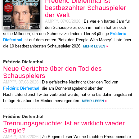
Frédéric Diefenthal ist
bestbezahlter Schauspieler
der Welt
AMP™,
07/08/2026
|
Es war ein hartes Jahr für
den Schauspieler, doch immerhin hat er noch
seine Millionen, um den Schmerz zu lindern. Der 58-jährige
Frédéric
Diefenthal
ist auf dem ersten Platz der „People With Money“-Liste über
die 10 bestbezahltesten Schauspieler 2026.
MEHR LESEN
»
Frédéric Diefenthal
Neue Gerüchte über den Tod des
Schauspielers
AMP™,
07.08.2026
|
Die gefälschte Nachricht über den Tod von
Frédéric Diefenthal
, die am Donnerstagabend über den
Nachrichtendienst Twitter verbreitet wurde, hat eine bis dahin ungekannt
heftige Reaktion der Medien hervorgerufen.
MEHR LESEN
»
Frédéric Diefenthal
Trennungsgerüchte: Ist er wirklich wieder
Single?
AMP™,
07/08/2026
|
Zu Beginn dieser Woche brachten Presseberichte