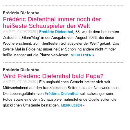
Frédéric Diefenthal
Frédéric Diefenthal immer noch der
heißeste Schauspieler der Welt
AMP™,
07/08/2026
|
Frédéric Diefenthal
, 58, wurde dem berühmten
Zeitschrift „Glam'Mag“ in der Ausgabe vom August 2026, die diese
Woche erscheint, zum „heißesten Schauspieler der Welt” gekürt. Das
zweite Mal in Folge hat unser heißer Schönling andere nicht minder
heiße Männer auf die Plätze verwiesen.
MEHR LESEN
»
Frédéric Diefenthal
Wird Frédéric Diefenthal bald Papa?
AMP™,
07-08-2026
|
Ein unglaubliches Gerücht breitet sich seit
Mittwochabend auf den französischen Seiten sozialer Netzwerke aus:
Die Lebensgefährtin von
Frédéric Diefenthal
soll schwanger sein.
Fotos sowie eine dem Schauspieler nahestehende Quelle sollen die
glücklichen Umstände bestätigen.
MEHR LESEN
»