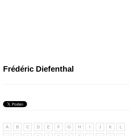
Frédéric Diefenthal
A
B
C
D
E
F
G
H
I
J
K
L