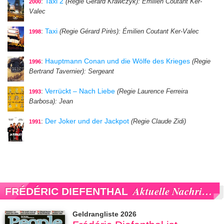
:
Taxi 2
(Regie Gérard Krawczyk)
: Émilien Coutant Ker-
2000
Valec
:
Taxi
(Regie Gérard Pirès)
: Émilien Coutant Ker-Valec
1998
:
Hauptmann Conan und die Wölfe des Krieges
(Regie
1996
Bertrand Tavernier)
: Sergeant
:
Verrückt – Nach Liebe
(Regie Laurence Ferreira
1993
Barbosa)
: Jean
:
Der Joker und der Jackpot
(Regie Claude Zidi)
1991
Aktuelle Nachrichten
FRÉDÉRIC DIEFENTHAL
Geldrangliste 2026