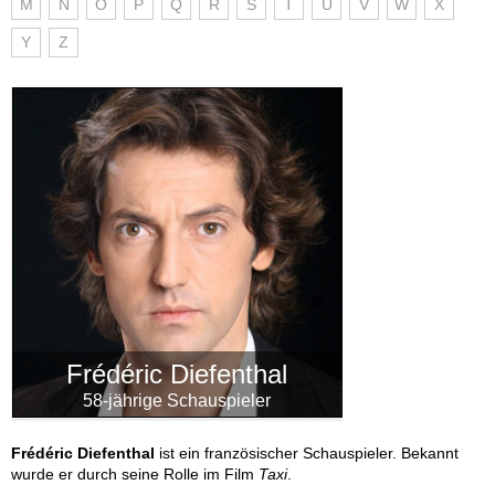
M
N
O
P
Q
R
S
T
U
V
W
X
Y
Z
Frédéric Diefenthal
58-jährige Schauspieler
Frédéric Diefenthal
ist ein französischer Schauspieler. Bekannt
wurde er durch seine Rolle im Film
Taxi
.