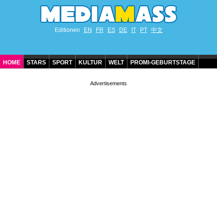
Editionen
EN
FR
ES
DE
IT
PT
中文
HOME
STARS
SPORT
KULTUR
WELT
PROMI-GEBURTSTAGE