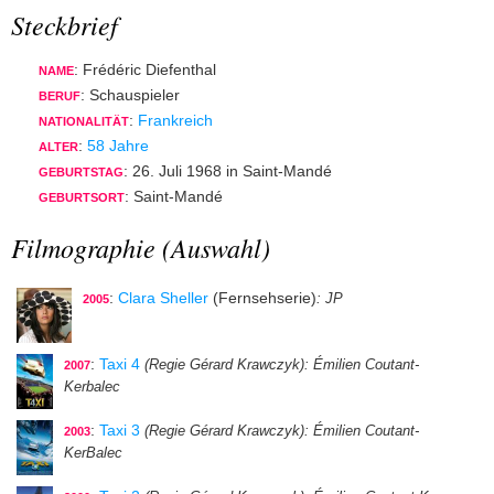
Steckbrief
: Frédéric Diefenthal
NAME
: Schauspieler
BERUF
:
Frankreich
NATIONALITÄT
:
58 Jahre
ALTER
: 26. Juli 1968 in Saint-Mandé
GEBURTSTAG
: Saint-Mandé
GEBURTSORT
Filmographie (Auswahl)
:
Clara Sheller
(Fernsehserie)
: JP
2005
:
Taxi 4
(Regie Gérard Krawczyk)
: Émilien Coutant-
2007
Kerbalec
:
Taxi 3
(Regie Gérard Krawczyk)
: Émilien Coutant-
2003
KerBalec