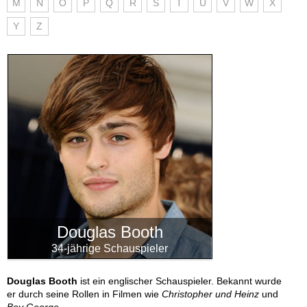
M
N
O
P
Q
R
S
T
U
V
W
X
Y
Z
Douglas Booth
34-jährige Schauspieler
Douglas Booth
ist ein englischer Schauspieler. Bekannt wurde
er durch seine Rollen in Filmen wie
Christopher und Heinz
und