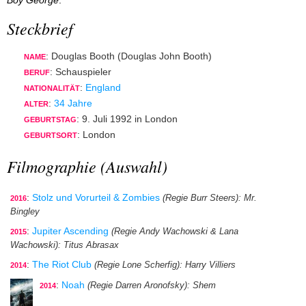
Boy George
.
Steckbrief
: Douglas Booth (Douglas John Booth)
NAME
: Schauspieler
BERUF
:
England
NATIONALITÄT
:
34 Jahre
ALTER
: 9. Juli 1992 in London
GEBURTSTAG
: London
GEBURTSORT
Filmographie (Auswahl)
:
Stolz und Vorurteil & Zombies
(Regie Burr Steers)
: Mr.
2016
Bingley
:
Jupiter Ascending
(Regie Andy Wachowski & Lana
2015
Wachowski)
: Titus Abrasax
:
The Riot Club
(Regie Lone Scherfig)
: Harry Villiers
2014
:
Noah
(Regie Darren Aronofsky)
: Shem
2014