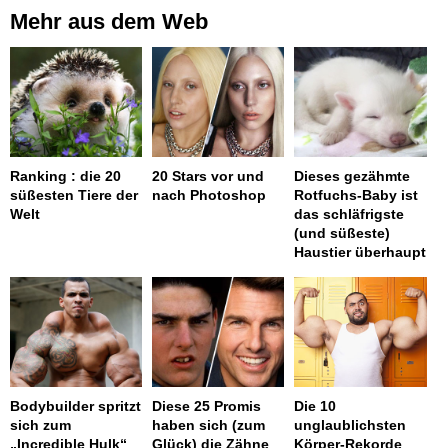
Mehr aus dem Web
Ranking : die 20
20 Stars vor und
Dieses gezähmte
süßesten Tiere der
nach Photoshop
Rotfuchs-Baby ist
Welt
das schläfrigste
(und süßeste)
Haustier überhaupt
Bodybuilder spritzt
Diese 25 Promis
Die 10
sich zum
haben sich (zum
unglaublichsten
„Incredible Hulk“
Glück) die Zähne
Körper-Rekorde