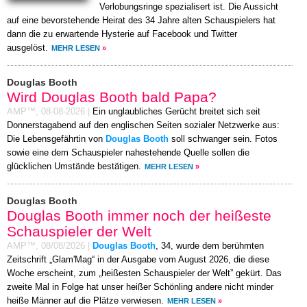
Verlobungsringe spezialisert ist. Die Aussicht
auf eine bevorstehende Heirat des 34 Jahre alten Schauspielers hat
dann die zu erwartende Hysterie auf Facebook und Twitter
ausgelöst.
MEHR LESEN
»
Douglas Booth
Wird Douglas Booth bald Papa?
AMP™,
08-08-2026
|
Ein unglaubliches Gerücht breitet sich seit
Donnerstagabend auf den englischen Seiten sozialer Netzwerke aus:
Die Lebensgefährtin von
Douglas Booth
soll schwanger sein. Fotos
sowie eine dem Schauspieler nahestehende Quelle sollen die
glücklichen Umstände bestätigen.
MEHR LESEN
»
Douglas Booth
Douglas Booth immer noch der heißeste
Schauspieler der Welt
AMP™,
08/08/2026
|
Douglas Booth
, 34, wurde dem berühmten
Zeitschrift „Glam'Mag“ in der Ausgabe vom August 2026, die diese
Woche erscheint, zum „heißesten Schauspieler der Welt” gekürt. Das
zweite Mal in Folge hat unser heißer Schönling andere nicht minder
heiße Männer auf die Plätze verwiesen.
MEHR LESEN
»