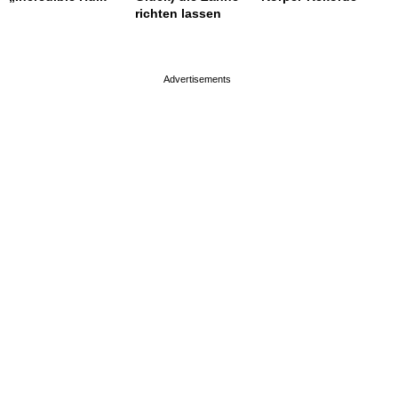
richten lassen
page served in 0.001s (0,4)