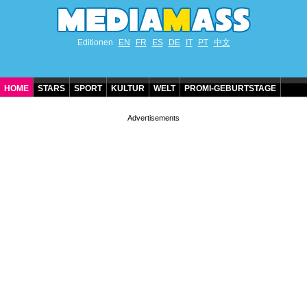
Editionen
EN
FR
ES
DE
IT
PT
中文
HOME
STARS
SPORT
KULTUR
WELT
PROMI-GEBURTSTAGE