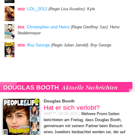
:
LOL_2012
(Regie Lisa Azuelos)
: Kyle
2012
:
Christopher und Heinz
(Regie Geoffrey Sax)
: Heinz
2011
Neddermeyer
:
Boy George
(Regie Julian Jarrold)
: Boy George
2010
Aktuelle Nachrichten
DOUGLAS BOOTH
Douglas Booth
Hat er sich verlobt?
AMP™,
08-08-2026
|
Mehrere Promi-Seiten
berichteten am Freitag, dass Douglas Booth,
gemeinsam mit seinem Partner beim Besuch
eines Juweliers beobachtet worden sei, der auf