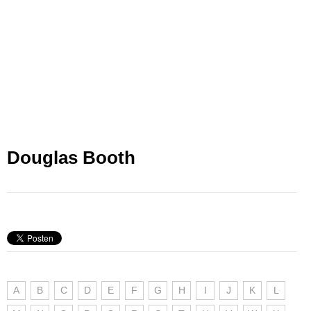
Douglas Booth
A
B
C
D
E
F
G
H
I
J
K
L