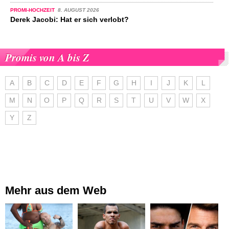
PROMI-HOCHZEIT
8. AUGUST 2026
Derek Jacobi: Hat er sich verlobt?
Promis von A bis Z
A
B
C
D
E
F
G
H
I
J
K
L
M
N
O
P
Q
R
S
T
U
V
W
X
Y
Z
Mehr aus dem Web