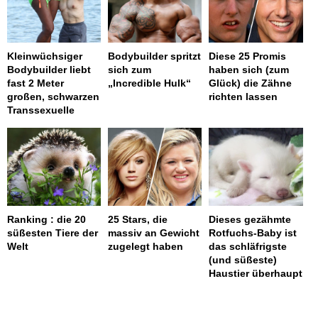
Kleinwüchsiger
Bodybuilder spritzt
Diese 25 Promis
Bodybuilder liebt
sich zum
haben sich (zum
fast 2 Meter
„Incredible Hulk“
Glück) die Zähne
großen, schwarzen
richten lassen
Transsexuelle
Ranking : die 20
25 Stars, die
Dieses gezähmte
süßesten Tiere der
massiv an Gewicht
Rotfuchs-Baby ist
Welt
zugelegt haben
das schläfrigste
(und süßeste)
Haustier überhaupt
page served in 0.001s (0,4)