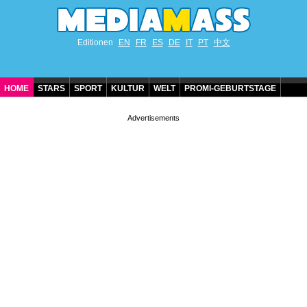
Editionen
EN
FR
ES
DE
IT
PT
中文
HOME
STARS
SPORT
KULTUR
WELT
PROMI-GEBURTSTAGE