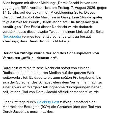
Alles begann mit dieser Meldung: „Derek Jacobi ist von uns
gegangen. RIP.“, veröffentlicht am Freitag, 7. August 2026, gegen
14.15 Uhr, auf der bekannten Microblogging-Seite. Dieses
Gerücht setzt sofort die Maschine in Gang. Eine Stunde später
folgt ein zweiter Tweet: „Derek Jacobi tot.
Die Angehörigen
bestätigen
.“ Der Effekt dieser Nachricht wurde dadurch
verstärkt, dass dieser zweite Tweet mit einem Link auf die Seite
Necropedia
verwies (der entsprechende Eintrag besagt
allerdings, dass Derek Jacobi nicht tot ist).
Berichten zufolge wurde der Tod des Schauspielers von
Vertrauten „offiziell dementiert“.
Daraufhin wird die falsche Nachricht sofort von einigen
Radiostationen und anderen Medien auf der ganzen Welt
weiterverbreitet. Es dauerte bis zum späten Freitagabend, bis
sich der Sprecher des Schauspielers dem Vernehmen nach zu
einer etwas wortkargen Stellungnahme durchgerungen haben
soll, im der „Tod von Derek Jacobi offiziell dementiert“ wurde.
Einer Umfrage durch
Celebrity Post
zufolge, empfand eine
Mehrheit der Befragten (93%) die Gerüchte über den Tod von
Derek Jacobi als geschmacklos.