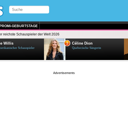
PROMI-GEBURTSTAGE
r reichste Schauspieler der Welt 2026
3
e Willis
Céline Dion
erikanischer Schauspieler
Quebecische Sängerin
page served in 0.001s (0,5)