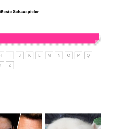
ißeste Schauspieler
H
I
J
K
L
M
N
O
P
Q
Y
Z