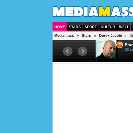
HOME
STARS
SPORT
KULTUR
WELT
Mediamass
Stars
Derek Jacobi
De
1
2
Helene Fischer
Bruc
Deutsche Sängerin
US-am