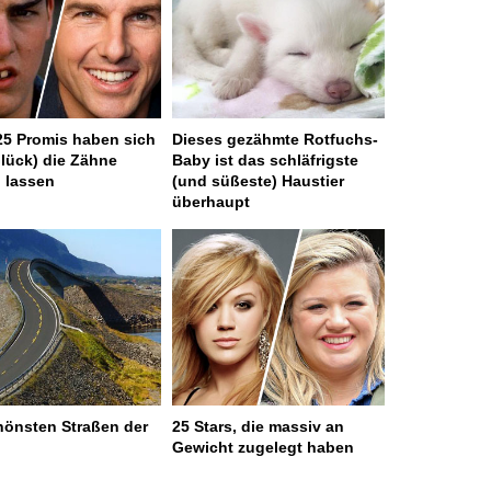
25 Promis haben sich
Dieses gezähmte Rotfuchs-
lück) die Zähne
Baby ist das schläfrigste
n lassen
(und süßeste) Haustier
überhaupt
hönsten Straßen der
25 Stars, die massiv an
Gewicht zugelegt haben