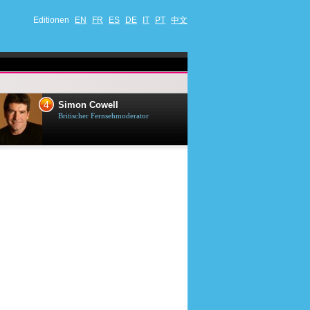
Editionen
EN
FR
ES
DE
IT
PT
中文
4
5
Simon Cowell
Till Lindema
Britischer Fernsehmoderator
Deutscher Sänger,
Schauspieler und 