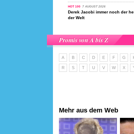
HOT 100
7 AUGUST 2026
Derek Jacobi immer noch der he
der Welt
Promis von A bis Z
A
B
C
D
E
F
G
R
S
T
U
V
W
X
Mehr aus dem Web