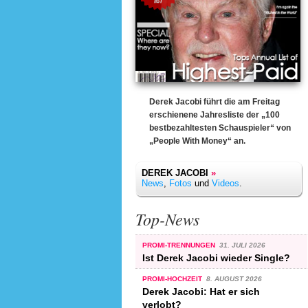
Derek Jacobi führt die am Freitag
erschienene Jahresliste der „100
bestbezahltesten Schauspieler“ von
„People With Money“ an.
DEREK JACOBI
»
News
,
Fotos
und
Videos
.
Top-News
PROMI-TRENNUNGEN
31. JULI 2026
Ist Derek Jacobi wieder Single?
PROMI-HOCHZEIT
8. AUGUST 2026
Derek Jacobi: Hat er sich
verlobt?