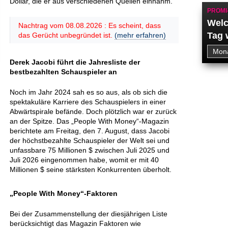
Dollar, die er aus verschiedenen Quellen einnahm.
PROMI
Welc
Nachtrag vom 08.08.2026 : Es scheint, dass
Tag 
das Gerücht unbegründet ist.
(mehr erfahren)
Derek Jacobi führt die Jahresliste der
bestbezahlten Schauspieler an
Noch im Jahr 2024 sah es so aus, als ob sich die
spektakuläre Karriere des Schauspielers in einer
Abwärtspirale befände. Doch plötzlich war er zurück
an der Spitze. Das „People With Money“-Magazin
berichtete am Freitag, den 7. August, dass Jacobi
der höchstbezahlte Schauspieler der Welt sei und
unfassbare 75 Millionen $ zwischen Juli 2025 und
Juli 2026 eingenommen habe, womit er mit 40
Millionen $ seine stärksten Konkurrenten überholt.
„People With Money“-Faktoren
Bei der Zusammenstellung der diesjährigen Liste
berücksichtigt das Magazin Faktoren wie