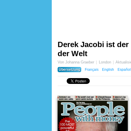
Derek Jacobi ist der
der Welt
Von Johanna Graeber
London
Aktualis
Übersetzung
Français
English
Español