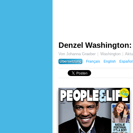
Denzel Washington: 
Von Johanna Graeber
Washington
Aktu
Übersetzung
Français
English
Español