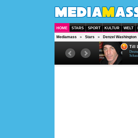
HOME
STARS
SPORT
KULTUR
WELT
Mediamass
Stars
Denzel Washington
5
6
Till Lindemann
Tho
Deutscher Sänger, Songwriter,
Deuts
Schauspieler und Dichter