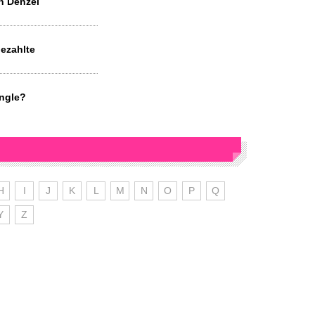
n Denzel
bezahlte
ingle?
H
I
J
K
L
M
N
O
P
Q
Y
Z