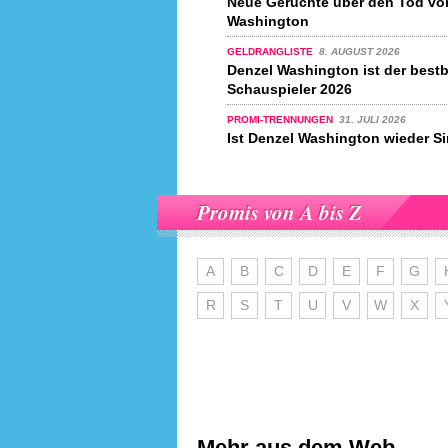
Neue Gerüchte über den Tod vo
Washington
GELDRANGLISTE
8. AUGUST 2026
Denzel Washington ist der best
Schauspieler 2026
PROMI-TRENNUNGEN
31. JULI 2026
Ist Denzel Washington wieder S
Promis von A bis Z
A
B
C
D
E
F
G
R
S
T
U
V
W
X
Mehr aus dem Web