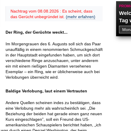
PROMI
Nachtrag vom 08.08.2026 : Es scheint, dass
Welc
das Gerücht unbegründet ist.
(mehr erfahren)
Tag 
Der Ring, der Gerüchte weckt...
Im Morgengrauen des 6. Augusts soll sich das Paar
unauffällig in einem renommierten Schmuckgeschäft
in der Hauptstadt eingefunden haben, um sich dort
verschiedene Ringe anzuschauen, unter anderem
ein mit einem rießigen Diamanten versehenes
Exemplar – ein Ring, wie er üblicherweise auch bei
Verlobungen überreicht wird.
Baldige Verlobung, laut einem Vertrauten
Andere Quellen scheinen indes zu bestätigen, dass
eine Verlobung mehr als wahrscheinlich sei. „Die
Beziehung der beiden hat gerade einen ganz neuen
Kurs eingeschlagen”, soll ein Freund des US-
amerikanischen Schauspielers berichtet haben, „ich
, was durch einen Denzel Washington, der beim