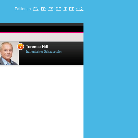
Editionen
EN
FR
ES
DE
IT
PT
中文
8
9
Fabrice Luchini
Jean-Claude
Französischer Schauspieler
Belgischer Schaus