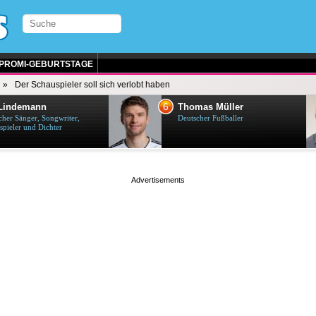
PROMI-GEBURTSTAGE
Der Schauspieler soll sich verlobt haben
7
mas Müller
Terence Hill
cher Fußballer
Italienischer Schauspieler
page served in 0s (0,5)