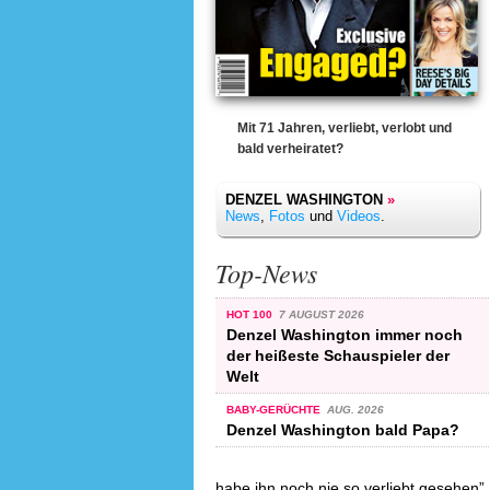
Mit 71 Jahren, verliebt, verlobt und
bald verheiratet?
DENZEL WASHINGTON
»
News
,
Fotos
und
Videos
.
Top-News
HOT 100
7 AUGUST 2026
Denzel Washington immer noch
der heißeste Schauspieler der
Welt
BABY-GERÜCHTE
AUG. 2026
Denzel Washington bald Papa?
habe ihn noch nie so verliebt gesehen”