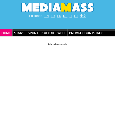
Editionen
EN
FR
ES
DE
IT
PT
中文
HOME
STARS
SPORT
KULTUR
WELT
PROMI-GEBURTSTAGE