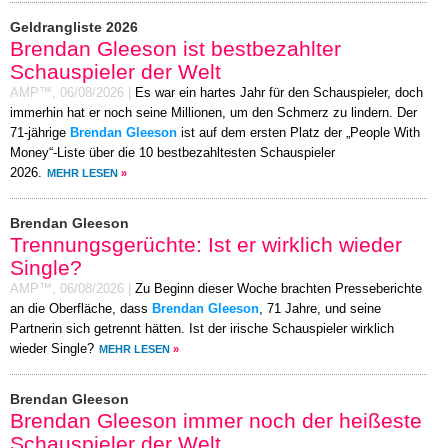
Geldrangliste 2026
Brendan Gleeson ist bestbezahlter
Schauspieler der Welt
AMP™,
06/08/2026
|
Es war ein hartes Jahr für den Schauspieler, doch
immerhin hat er noch seine Millionen, um den Schmerz zu lindern. Der
71-jährige
Brendan Gleeson
ist auf dem ersten Platz der „People With
Money“-Liste über die 10 bestbezahltesten Schauspieler
2026.
MEHR LESEN
»
Brendan Gleeson
Trennungsgerüchte: Ist er wirklich wieder
Single?
AMP™,
06/08/2026
|
Zu Beginn dieser Woche brachten Presseberichte
an die Oberfläche, dass
Brendan Gleeson
, 71 Jahre, und seine
Partnerin sich getrennt hätten. Ist der irische Schauspieler wirklich
wieder Single?
MEHR LESEN
»
Brendan Gleeson
Brendan Gleeson immer noch der heißeste
Schauspieler der Welt