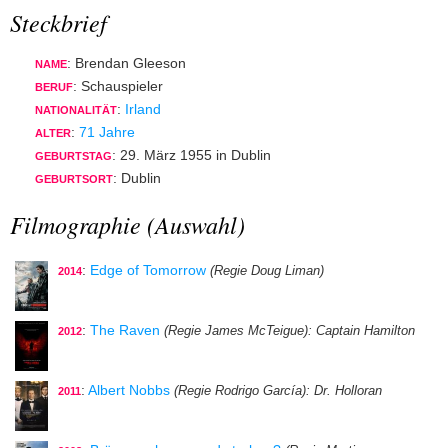
Steckbrief
: Brendan Gleeson
NAME
: Schauspieler
BERUF
:
Irland
NATIONALITÄT
:
71 Jahre
ALTER
: 29. März 1955 in Dublin
GEBURTSTAG
: Dublin
GEBURTSORT
Filmographie (Auswahl)
:
Edge of Tomorrow
(Regie Doug Liman)
2014
:
The Raven
(Regie James McTeigue)
: Captain Hamilton
2012
:
Albert Nobbs
(Regie Rodrigo García)
: Dr. Holloran
2011