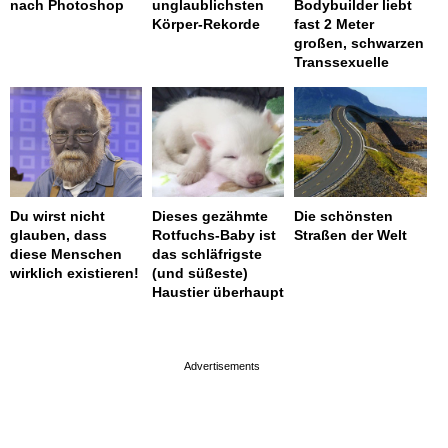
nach Photoshop
unglaublichsten
Bodybuilder liebt
Körper-Rekorde
fast 2 Meter
großen, schwarzen
Transsexuelle
Du wirst nicht
Dieses gezähmte
Die schönsten
glauben, dass
Rotfuchs-Baby ist
Straßen der Welt
diese Menschen
das schläfrigste
wirklich existieren!
(und süßeste)
Haustier überhaupt
page served in 0s (0,4)