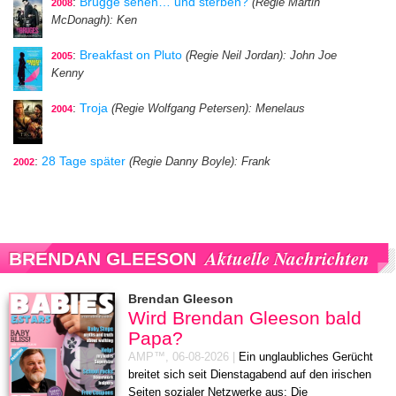
:
Brügge sehen… und sterben?
(Regie Martin
2008
McDonagh)
: Ken
:
Breakfast on Pluto
(Regie Neil Jordan)
: John Joe
2005
Kenny
:
Troja
(Regie Wolfgang Petersen)
: Menelaus
2004
:
28 Tage später
(Regie Danny Boyle)
: Frank
2002
Aktuelle Nachrichten
BRENDAN GLEESON
Brendan Gleeson
Wird Brendan Gleeson bald
Papa?
AMP™,
06-08-2026
|
Ein unglaubliches Gerücht
breitet sich seit Dienstagabend auf den irischen
Seiten sozialer Netzwerke aus: Die