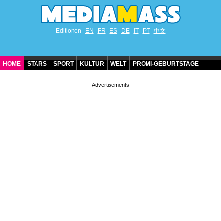
Editionen
EN
FR
ES
DE
IT
PT
中文
HOME
STARS
SPORT
KULTUR
WELT
PROMI-GEBURTSTAGE