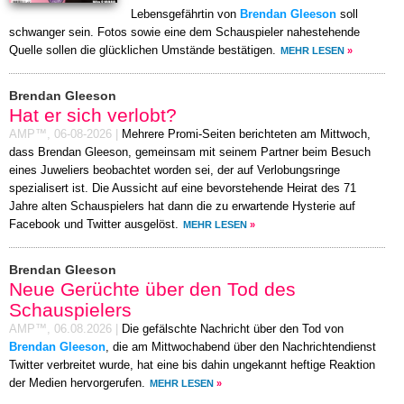
Lebensgefährtin von
Brendan Gleeson
soll
schwanger sein. Fotos sowie eine dem Schauspieler nahestehende
Quelle sollen die glücklichen Umstände bestätigen.
MEHR LESEN
»
Brendan Gleeson
Hat er sich verlobt?
AMP™,
06-08-2026
|
Mehrere Promi-Seiten berichteten am Mittwoch,
dass Brendan Gleeson, gemeinsam mit seinem Partner beim Besuch
eines Juweliers beobachtet worden sei, der auf Verlobungsringe
spezialisert ist. Die Aussicht auf eine bevorstehende Heirat des 71
Jahre alten Schauspielers hat dann die zu erwartende Hysterie auf
Facebook und Twitter ausgelöst.
MEHR LESEN
»
Brendan Gleeson
Neue Gerüchte über den Tod des
Schauspielers
AMP™,
06.08.2026
|
Die gefälschte Nachricht über den Tod von
Brendan Gleeson
, die am Mittwochabend über den Nachrichtendienst
Twitter verbreitet wurde, hat eine bis dahin ungekannt heftige Reaktion
der Medien hervorgerufen.
MEHR LESEN
»