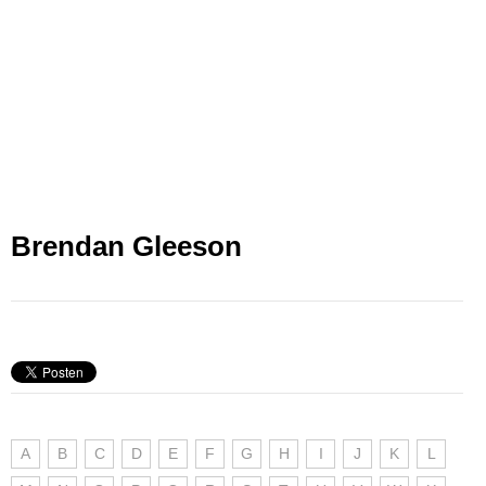
Brendan Gleeson
A
B
C
D
E
F
G
H
I
J
K
L