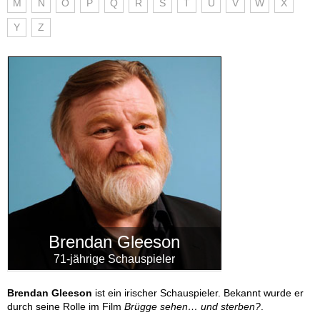
M
N
O
P
Q
R
S
T
U
V
W
X
Y
Z
Brendan Gleeson
71-jährige Schauspieler
Brendan Gleeson
ist ein irischer Schauspieler. Bekannt wurde er
durch seine Rolle im Film
Brügge sehen… und sterben?
.