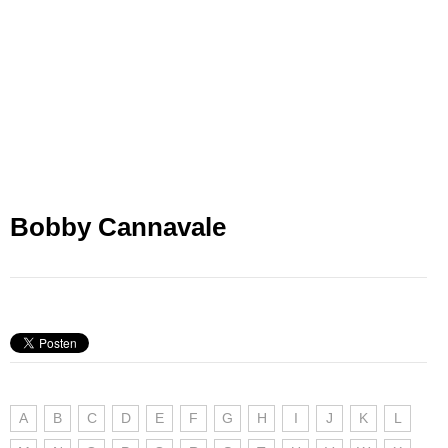
Bobby Cannavale
A
B
C
D
E
F
G
H
I
J
K
L