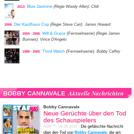
:
Blue Jasmine
(Regie Woody Allen)
: Chili
2013
:
Der Kaufhaus Cop
(Regie Steve Carr)
: James Howard
2009
:
Will & Grace
(Fernsehserie)
(Regie James
2004 - 2006
Burrows)
: Vince D'Angelo
:
Third Watch
(Fernsehserie)
: Bobby Caffey
1999 - 2005
Aktuelle Nachrichten
BOBBY CANNAVALE
Bobby Cannavale
Neue Gerüchte über den Tod
des Schauspielers
AMP™,
06.08.2026
|
Die gefälschte Nachricht
über den Tod von
Bobby Cannavale
, die am