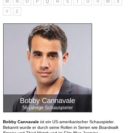
M
N
O
P
Q
R
S
T
U
V
W
X
Y
Z
Bobby Cannavale
56-jährige Schauspieler
Bobby Cannavale
ist ein US-amerikanischer Schauspieler.
Bekannt wurde er durch seine Rollen in Serien wie
Boardwalk