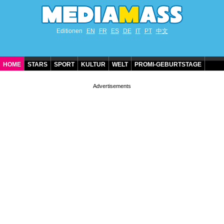
Editionen
EN
FR
ES
DE
IT
PT
中文
HOME
STARS
SPORT
KULTUR
WELT
PROMI-GEBURTSTAGE