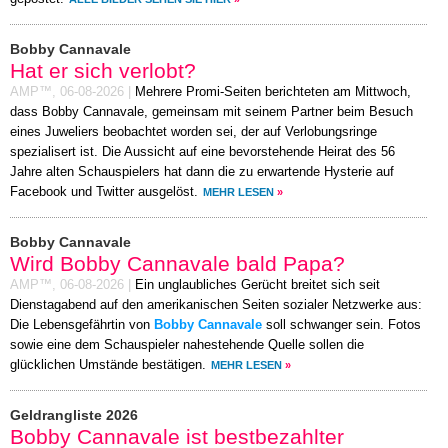
Bobby Cannavale
Hat er sich verlobt?
AMP™,
06-08-2026
|
Mehrere Promi-Seiten berichteten am Mittwoch,
dass Bobby Cannavale, gemeinsam mit seinem Partner beim Besuch
eines Juweliers beobachtet worden sei, der auf Verlobungsringe
spezialisert ist. Die Aussicht auf eine bevorstehende Heirat des 56
Jahre alten Schauspielers hat dann die zu erwartende Hysterie auf
Facebook und Twitter ausgelöst.
MEHR LESEN
»
Bobby Cannavale
Wird Bobby Cannavale bald Papa?
AMP™,
06-08-2026
|
Ein unglaubliches Gerücht breitet sich seit
Dienstagabend auf den amerikanischen Seiten sozialer Netzwerke aus:
Die Lebensgefährtin von
Bobby Cannavale
soll schwanger sein. Fotos
sowie eine dem Schauspieler nahestehende Quelle sollen die
glücklichen Umstände bestätigen.
MEHR LESEN
»
Geldrangliste 2026
Bobby Cannavale ist bestbezahlter