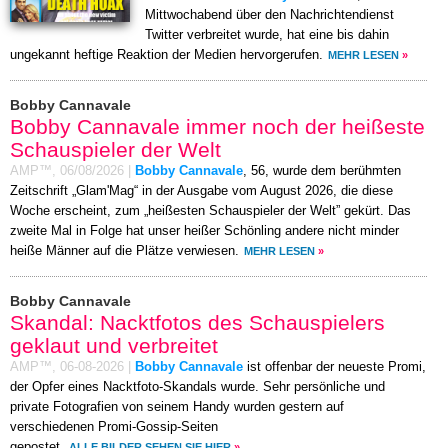
Mittwochabend über den Nachrichtendienst
Twitter verbreitet wurde, hat eine bis dahin
ungekannt heftige Reaktion der Medien hervorgerufen.
MEHR LESEN
»
Bobby Cannavale
Bobby Cannavale immer noch der heißeste
Schauspieler der Welt
AMP™,
06/08/2026
|
Bobby Cannavale
, 56, wurde dem berühmten
Zeitschrift „Glam'Mag“ in der Ausgabe vom August 2026, die diese
Woche erscheint, zum „heißesten Schauspieler der Welt” gekürt. Das
zweite Mal in Folge hat unser heißer Schönling andere nicht minder
heiße Männer auf die Plätze verwiesen.
MEHR LESEN
»
Bobby Cannavale
Skandal: Nacktfotos des Schauspielers
geklaut und verbreitet
AMP™,
06-08-2026
|
Bobby Cannavale
ist offenbar der neueste Promi,
der Opfer eines Nacktfoto-Skandals wurde. Sehr persönliche und
private Fotografien von seinem Handy wurden gestern auf
verschiedenen Promi-Gossip-Seiten
gepostet.
ALLE BILDER SEHEN SIE HIER
»