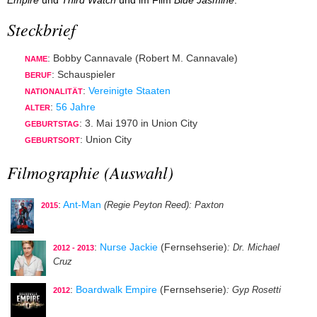
Empire
und
Third Watch
und im Film
Blue Jasmine
.
Steckbrief
: Bobby Cannavale (Robert M. Cannavale)
NAME
: Schauspieler
BERUF
:
Vereinigte Staaten
NATIONALITÄT
:
56 Jahre
ALTER
: 3. Mai 1970 in Union City
GEBURTSTAG
: Union City
GEBURTSORT
Filmographie (Auswahl)
:
Ant-Man
(Regie Peyton Reed)
: Paxton
2015
:
Nurse Jackie
(Fernsehserie)
: Dr. Michael
2012 - 2013
Cruz
:
Boardwalk Empire
(Fernsehserie)
: Gyp Rosetti
2012