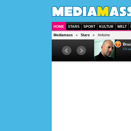
HOME
STARS
SPORT
KULTUR
WELT
Mediamass
Stars
Antoine
1
2
Helene Fischer
Bruc
Deutsche Sängerin
US-am