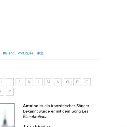
Italiano
Português
中文
H
I
J
K
L
M
N
O
P
Q
Y
Z
Antoine
ist ein französischer Sänger.
Bekannt wurde er mit dem Song
Les
Élucubrations
.
Steckbrief