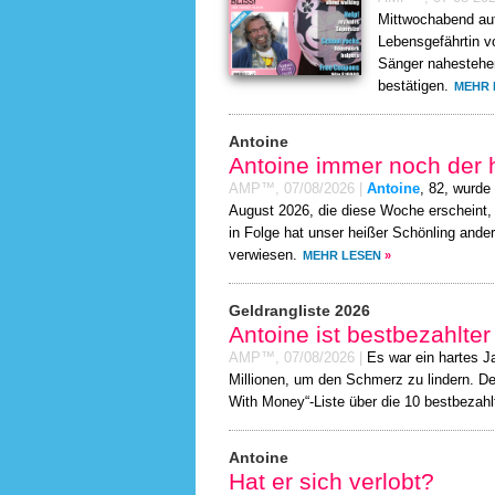
Mittwochabend auf
Lebensgefährtin 
Sänger nahestehen
bestätigen.
MEHR 
Antoine
Antoine immer noch der 
AMP™,
07/08/2026
|
Antoine
, 82, wurde
August 2026, die diese Woche erscheint,
in Folge hat unser heißer Schönling ande
verwiesen.
MEHR LESEN
»
Geldrangliste 2026
Antoine ist bestbezahlte
AMP™,
07/08/2026
|
Es war ein hartes J
Millionen, um den Schmerz zu lindern. De
With Money“-Liste über die 10 bestbezah
Antoine
Hat er sich verlobt?