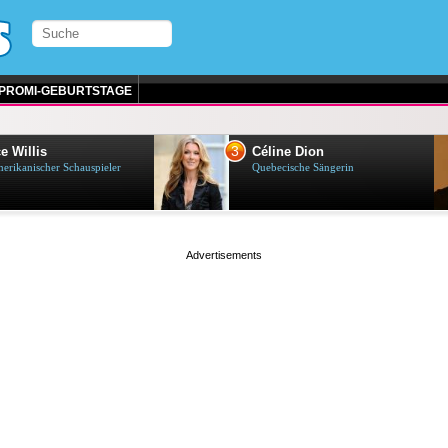
PROMI-GEBURTSTAGE
3
e Willis
Céline Dion
erikanischer Schauspieler
Quebecische Sängerin
page served in 0s (0,4)