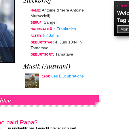
PROMI
: Antoine (Pierre Antoine
NAME
Welc
Muraccioli)
Tag 
: Sänger
BERUF
:
Frankreich
NATIONALITÄT
:
82 Jahre
ALTER
: 4. Juni 1944 in
GEBURTSTAG
Tamatave
: Tamatave
GEBURTSORT
Musik (Auswahl)
:
Les Élucubrations
1966
chten
ne bald Papa?
26
|
Ein unglaubliches Gerücht breitet sich seit