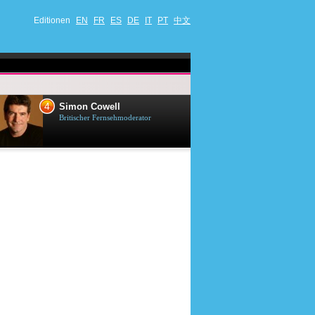
Editionen
EN
FR
ES
DE
IT
PT
中文
4
5
Simon Cowell
Till Lindema
Britischer Fernsehmoderator
Deutscher Sänger,
Schauspieler und 