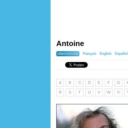
Antoine
Übersetzung
Français
English
Español
A
B
C
D
E
F
G
R
S
T
U
V
W
X