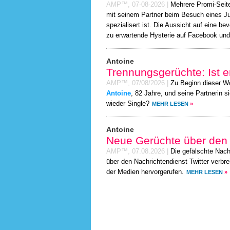
AMP™,
07-08-2026
|
Mehrere Promi-Seit
mit seinem Partner beim Besuch eines Ju
spezialisert ist. Die Aussicht auf eine b
zu erwartende Hysterie auf Facebook und 
Antoine
Trennungsgerüchte: Ist er
AMP™,
07/08/2026
|
Zu Beginn dieser W
Antoine
, 82 Jahre, und seine Partnerin s
wieder Single?
MEHR LESEN
»
Antoine
Neue Gerüchte über den
AMP™,
07.08.2026
|
Die gefälschte Nach
über den Nachrichtendienst Twitter verbre
der Medien hervorgerufen.
MEHR LESEN
»