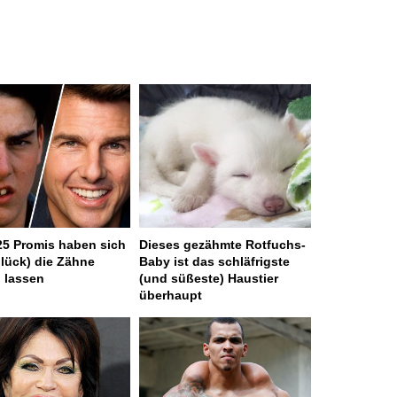
25 Promis haben sich
Dieses gezähmte Rotfuchs-
lück) die Zähne
Baby ist das schläfrigste
n lassen
(und süßeste) Haustier
überhaupt