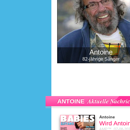
Antoine
82-jährige Sänger
Aktuelle Nachri
ANTOINE
Antoine
Wird Antoi
AMP™,
07-08-20