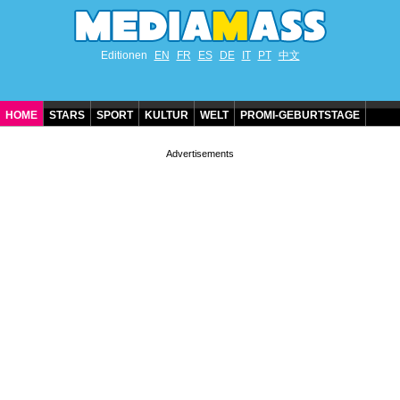
Editionen
EN
FR
ES
DE
IT
PT
中文
HOME
STARS
SPORT
KULTUR
WELT
PROMI-GEBURTSTAGE