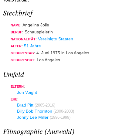
Tomb Raider
.
Steckbrief
: Angelina Jolie
NAME
: Schauspielerin
BERUF
:
Vereinigte Staaten
NATIONALITÄT
:
51 Jahre
ALTER
: 4. Juni 1975 in Los Angeles
GEBURTSTAG
: Los Angeles
GEBURTSORT
Umfeld
:
ELTERN
Jon Voight
:
EHE
Brad Pitt
(2005-2016)
Billy Bob Thornton
(2000-2003)
Jonny Lee Miller
(1996-1999)
Filmographie (Auswahl)