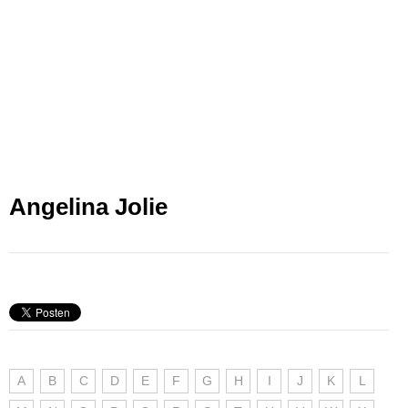
Angelina Jolie
A
B
C
D
E
F
G
H
I
J
K
L