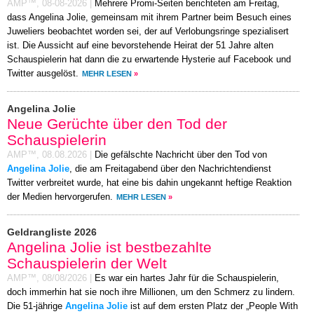
AMP™,
08-08-2026
|
Mehrere Promi-Seiten berichteten am Freitag,
dass Angelina Jolie, gemeinsam mit ihrem Partner beim Besuch eines
Juweliers beobachtet worden sei, der auf Verlobungsringe spezialisert
ist. Die Aussicht auf eine bevorstehende Heirat der 51 Jahre alten
Schauspielerin hat dann die zu erwartende Hysterie auf Facebook und
Twitter ausgelöst.
MEHR LESEN
»
Angelina Jolie
Neue Gerüchte über den Tod der
Schauspielerin
AMP™,
08.08.2026
|
Die gefälschte Nachricht über den Tod von
Angelina Jolie
, die am Freitagabend über den Nachrichtendienst
Twitter verbreitet wurde, hat eine bis dahin ungekannt heftige Reaktion
der Medien hervorgerufen.
MEHR LESEN
»
Geldrangliste 2026
Angelina Jolie ist bestbezahlte
Schauspielerin der Welt
AMP™,
08/08/2026
|
Es war ein hartes Jahr für die Schauspielerin,
doch immerhin hat sie noch ihre Millionen, um den Schmerz zu lindern.
Die 51-jährige
Angelina Jolie
ist auf dem ersten Platz der „People With