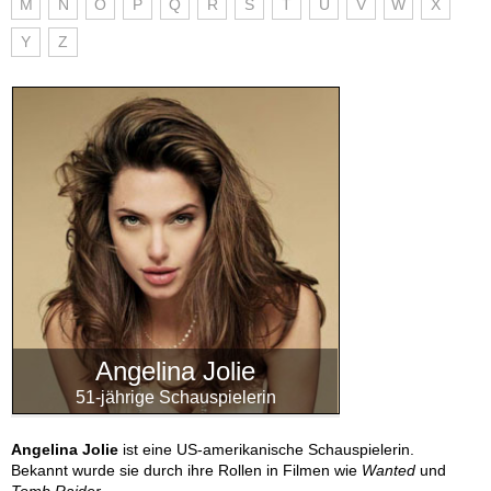
M
N
O
P
Q
R
S
T
U
V
W
X
Y
Z
Angelina Jolie
51-jährige Schauspielerin
Angelina Jolie
ist eine US-amerikanische Schauspielerin.
Bekannt wurde sie durch ihre Rollen in Filmen wie
Wanted
und