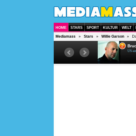
HOME
STARS
SPORT
KULTUR
WELT
Mediamass
Stars
Willie Garson
Da
1
2
Helene Fischer
Bruc
Deutsche Sängerin
US-am