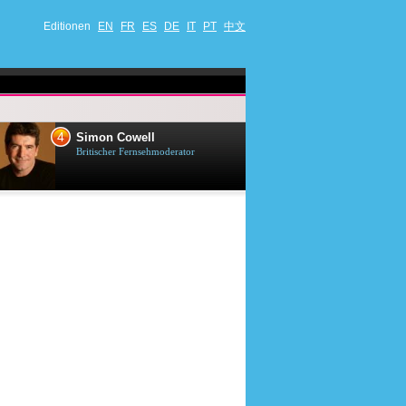
Editionen
EN
FR
ES
DE
IT
PT
中文
4
5
Simon Cowell
Till Lindema
Britischer Fernsehmoderator
Deutscher Sänger,
Schauspieler und 