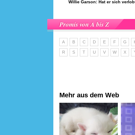
Willie Garson: Hat er sich verlob
Promis von A bis Z
A
B
C
D
E
F
G
R
S
T
U
V
W
X
Mehr aus dem Web