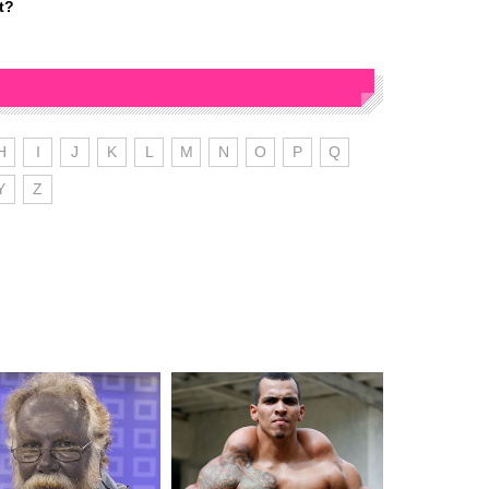
t?
H
I
J
K
L
M
N
O
P
Q
Y
Z