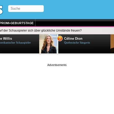
PROMI-GEBURTSTAGE
rf der Schauspieler sich über glückliche Umstände freuen?
3
e Willis
Céline Dion
erikanischer Schauspieler
Quebecische Sängerin
page served in 0.001s (0,5)