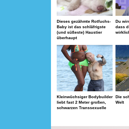
Dieses gezähmte Rotfuchs-
Du wir
Baby ist das schläfrigste
dass 
(und süßeste) Haustier
wirklic
überhaupt
Kleinwüchsiger Bodybuilder
Die sc
liebt fast 2 Meter großen,
Welt
schwarzen Transsexuelle
page