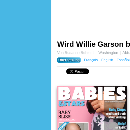
Wird Willie Garson 
Von Susanne Schmitt
Washington
Aktu
Übersetzung
Français
English
Español