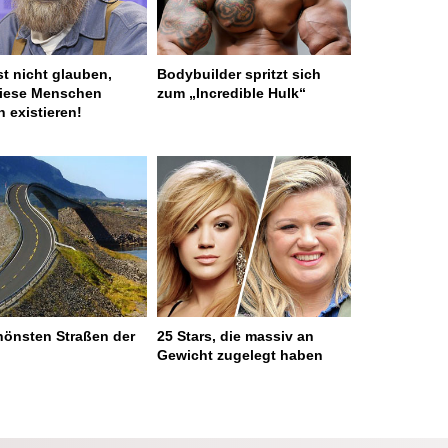
st nicht glauben,
Bodybuilder spritzt sich
diese Menschen
zum „Incredible Hulk“
h existieren!
hönsten Straßen der
25 Stars, die massiv an
Gewicht zugelegt haben
 served in 0.001s (0,4)