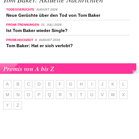
TODESGERÜCHTE
AUGUST 2026
Neue Gerüchte über den Tod von Tom Baker
PROMI-TRENNUNGEN
31. JULI 2026
Ist Tom Baker wieder Single?
PROMI-HOCHZEIT
8. AUGUST 2026
Tom Baker: Hat er sich verlobt?
Promis von A bis Z
A
B
C
D
E
F
G
H
I
J
K
L
M
N
O
P
Q
R
S
T
U
V
W
X
Y
Z