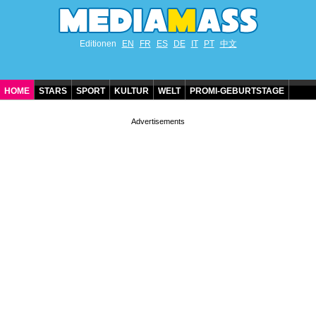
Editionen
EN
FR
ES
DE
IT
PT
中文
HOME
STARS
SPORT
KULTUR
WELT
PROMI-GEBURTSTAGE