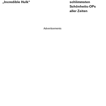
„Incredible Hulk“
schlimmsten
Schönheits-OPs
aller Zeiten
page served in 0s (0,4)