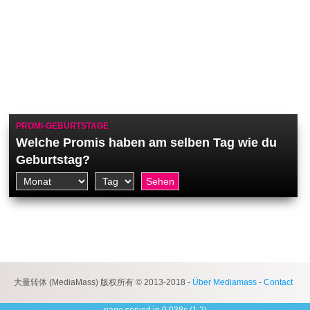
PROMI-GEBURTSTAGE
Welche Promis haben am selben Tag wie du
Geburtstag?
大量转体 (MediaMass) 版权所有 © 2013-2018 -
Über Mediamass
-
Contact
page served in 0.038s (1,2)