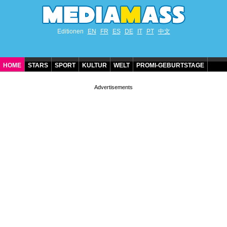
Editionen
EN
FR
ES
DE
IT
PT
中文
HOME
STARS
SPORT
KULTUR
WELT
PROMI-GEBURTSTAGE