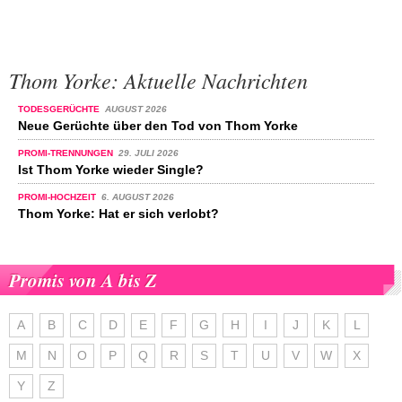
Thom Yorke: Aktuelle Nachrichten
TODESGERÜCHTE
AUGUST 2026
Neue Gerüchte über den Tod von Thom Yorke
PROMI-TRENNUNGEN
29. JULI 2026
Ist Thom Yorke wieder Single?
PROMI-HOCHZEIT
6. AUGUST 2026
Thom Yorke: Hat er sich verlobt?
Promis von A bis Z
A
B
C
D
E
F
G
H
I
J
K
L
M
N
O
P
Q
R
S
T
U
V
W
X
Y
Z