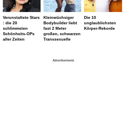
Verunstaltete Stars
Kleinwüchsiger
Die 10
: die 20
Bodybuilder liebt
unglaublichsten
schlimmsten
fast 2 Meter
Körper-Rekorde
Schönheits-OPs
großen, schwarzen
aller Zeiten
Transsexuelle
page served in 0s (0,4)