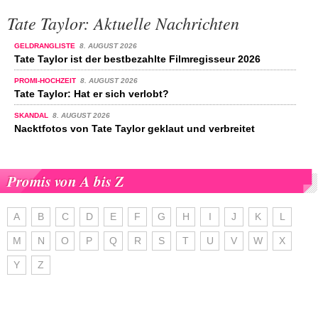
Tate Taylor: Aktuelle Nachrichten
GELDRANGLISTE
8. AUGUST 2026
Tate Taylor ist der bestbezahlte Filmregisseur 2026
PROMI-HOCHZEIT
8. AUGUST 2026
Tate Taylor: Hat er sich verlobt?
SKANDAL
8. AUGUST 2026
Nacktfotos von Tate Taylor geklaut und verbreitet
Promis von A bis Z
A
B
C
D
E
F
G
H
I
J
K
L
M
N
O
P
Q
R
S
T
U
V
W
X
Y
Z