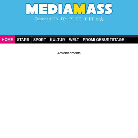
Editionen
EN
FR
ES
DE
IT
PT
中文
HOME
STARS
SPORT
KULTUR
WELT
PROMI-GEBURTSTAGE