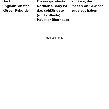
Die 10
Dieses gezähmte
25 Stars, die
unglaublichsten
Rotfuchs-Baby ist
massiv an Gewicht
Körper-Rekorde
das schläfrigste
zugelegt haben
(und süßeste)
Haustier überhaupt
page served in 0.001s (0,4)